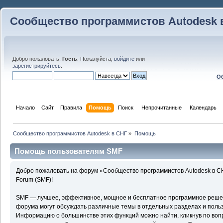
Сообщество программистов Autodesk 
Добро пожаловать,
Гость
. Пожалуйста,
войдите
или
зарегистрируйтесь
.
Об
Начало
Сайт
Правила
Помощь
Поиск
 Непрочитанные 
Календарь
Сообщество программистов Autodesk в СНГ
»
Помощь
Помощь пользователям SMF
Добро пожаловать на форум «Сообщество программистов Autodesk в С
Forum (SMF)!
SMF — лучшее, эффективное, мощное и бесплатное программное решени
форума могут обсуждать различные темы в отдельных разделах и поль
Информацию о большинстве этих функций можно найти, кликнув по воп