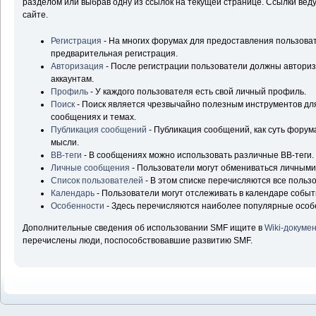
разделом или выбрав одну из ссылок на текущей странице. Ссылки ве
сайте.
Регистрация
- На многих форумах для предоставления пользова
предварительная регистрация.
Авторизация
- После регистрации пользователи должны авторизо
аккаунтам.
Профиль
- У каждого пользователя есть свой личный профиль.
Поиск
- Поиск является чрезвычайно полезным инструментов д
сообщениях и темах.
Публикация сообщений
- Публикация сообщений, как суть форум
мысли.
BB-теги
- В сообщениях можно использовать различные BB-теги.
Личные сообщения
- Пользователи могут обмениваться личным
Список пользователей
- В этом списке перечисляются все польз
Календарь
- Пользователи могут отслеживать в календаре событ
Особенности
- Здесь перечисляются наиболее популярные особ
Дополнительные сведения об использовании SMF ищите в
Wiki-докуме
перечислены люди, поспособствовавшие развитию SMF.