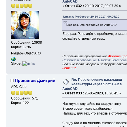
AutoCAD
«
Ответ #32 :
20-10-2017, 00:07:39 »
Цитата: ProJect от 20-10-2017, 00:05:20
Еще раз. Это проблема не AutoCAD.
Еще раз. Речь идёт о проблеме, описан
создайте отдельную тему.
Сообщений: 13938
Карма: 1796
Рыцарь ObjectARX
Не забывайте про правильное
Форматиро
Создание и добавление Autodesk Screencas
Skype:
Если Вы задали вопрос и на форуме появи
Решение
Re: Переключение раскладки
Привалов Дмитрий
клавиатуры через Shift + Alt в
ADN Club
AutoCAD
«
Ответ #33 :
25-05-2023, 16:20:45 »
Сообщений: 571
Карма: 122
Наткнулся случайно на старую тему.
В свое время тоже разбирался.
Напишу, для тех, кто впервые столкнулс
С виду баг, а по мнению Microsoft поле