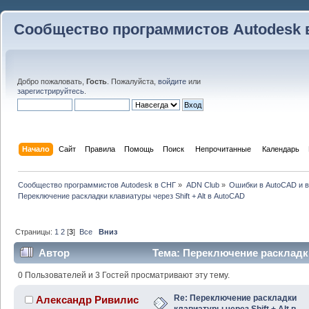
Сообщество программистов Autodesk 
Добро пожаловать,
Гость
. Пожалуйста,
войдите
или
зарегистрируйтесь
.
Начало
Сайт
Правила
Помощь
Поиск
 Непрочитанные 
Календарь
Сообщество программистов Autodesk в СНГ
»
ADN Club
»
Ошибки в AutoCAD и 
Переключение раскладки клавиатуры через Shift + Alt в AutoCAD
Страницы:
1
2
[
3
]
Все
Вниз
Автор
Тема: Переключение раскладки 
AutoCAD (Прочитано 166399 раз)
0 Пользователей и 3 Гостей просматривают эту тему.
Re: Переключение раскладки
Александр Ривилис
клавиатуры через Shift + Alt в