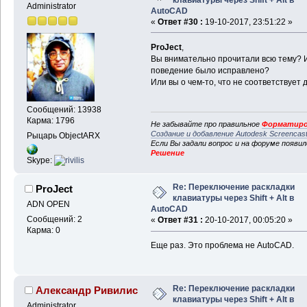
Administrator
AutoCAD
«
Ответ #30 :
19-10-2017, 23:51:22 »
ProJect
,
Вы внимательно прочитали всю тему? И
поведение было исправлено?
Или вы о чем-то, что не соответствует
Сообщений: 13938
Карма: 1796
Не забывайте про правильное
Форматиро
Создание и добавление Autodesk Screencas
Рыцарь ObjectARX
Если Вы задали вопрос и на форуме появи
Решение
Skype:
Re: Переключение раскладки
ProJect
клавиатуры через Shift + Alt в
ADN OPEN
AutoCAD
Сообщений: 2
«
Ответ #31 :
20-10-2017, 00:05:20 »
Карма: 0
Еще раз. Это проблема не AutoCAD.
Re: Переключение раскладки
Александр Ривилис
клавиатуры через Shift + Alt в
Administrator