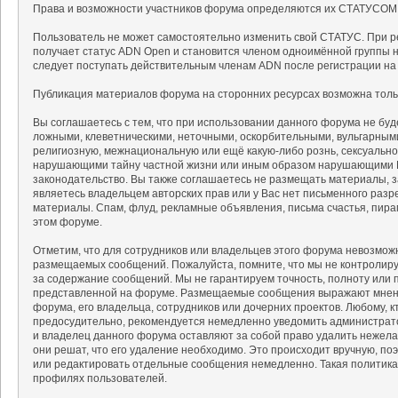
Права и возможности участников форума определяются их СТАТУСОМ
Пользователь не может самостоятельно изменить свой СТАТУС. При р
получает статус ADN Open и становится членом одноимённой группы на
следует поступать действительным членам ADN после регистрации на
Публикация материалов форума на сторонних ресурсах возможна тольк
Вы соглашаетесь с тем, что при использовании данного форума не б
ложными, клеветническими, неточными, оскорбительными, вульгарным
религиозную, межнациональную или ещё какую-либо рознь, сексуальн
нарушающими тайну частной жизни или иным образом нарушающими 
законодательство. Вы также соглашаетесь не размещать материалы, 
являетесь владельцем авторских прав или у Вас нет письменного разр
материалы. Спам, флуд, рекламные объявления, письма счастья, пир
этом форуме.
Отметим, что для сотрудников или владельцев этого форума невозмож
размещаемых сообщений. Пожалуйста, помните, что мы не контролируе
за содержание сообщений. Мы не гарантируем точность, полноту или 
представленной на форуме. Размещаемые сообщения выражают мнение
форума, его владельца, сотрудников или дочерних проектов. Любому, 
предосудительно, рекомендуется немедленно уведомить администрат
и владелец данного форума оставляют за собой право удалить нежела
они решат, что его удаление необходимо. Это происходит вручную, поэ
или редактировать отдельные сообщения немедленно. Такая политика
профилях пользователей.