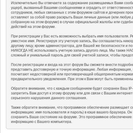
Исключительно Вы отвечаете за содержание размещаемых Вами сообщ
ущерб, вызванный Вашими сообщениями и оградить от ответственности
сотрудников, любых связанных с этим форумом сайтов и дочерних про
оставляют за собой право раскрыть Ваши личные данные (или любую 
собранную на этом форуме) в случае официальной жалобы или судебн
действий на этом форуме.
При регистрации у Вас есть возможность выбрать имя пользователя. 
уместное имя. Регистрируя эту учетную запись, Вы соглашаетесь нико
другому лицу, кроме администратора, для Вашей же безопасности и п
НИКОГДА НЕ использовать учетную запись другого лица. Мы также 
сложный и уникальный пароль для своей учетной записи, чтобы предот
После регистрации и входа на этот форум Вы сможете внести подробн
представить достоверную и точную информацию. Любая информация, 
посчитают недостоверной или противоречащей общепринятым нормам 
предварительного уведомления. При этом к Вам могут быть применен
Обратите внимание, что с каждым сообщением будет сохранен Ваш IP-
запретить Вам доступ к этому форуму или для связи с Вашим интерне
серьезного нарушения данного соглашения.
Также обратите внимание, что программное обеспечение размещает c
информацию: имя пользователя и пароль) в кэше вашего браузера. Он
сохранить Ваше состояние на форуме. Это программное обеспечение н
информацию с Вашего компьютера.