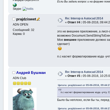
Если Вы задали вопрос и на форуме поя
Skype:
Re: Interop в Autocad 2014
prajdziswet
«
Ответ #4 :
05-06-2016, 09:44:2
ADN OPEN
Сообщений: 32
это не внешнее приложение, а лисп-ф
Карма: 0
возможно Documunt.SendStringToExec
Мое
внешнее
приложение должно запу
сделает)
п.с насчет форматирование кода -учт
Re: Interop в Autocad 2014
Андрей Бушман
«
Ответ #5 :
05-06-2016, 10:25:0
ADN Club
Цитата: prajdziswet от 05-06-2016, 09:44:2
п.с насчет форматирование кода -учту. 
Было бы неплохо, если бы ты, перед т
Цитата: prajdziswet от 05-06-2016, 09:44:2