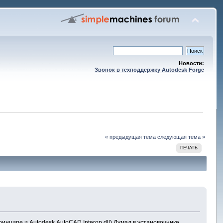
Новости:
Звонок в техподдержку Autodesk Forge
« предыдущая тема
следующая тема »
ПЕЧАТЬ
ринципе и Autodesk.AutoCAD.Interop.dll).Думал в установочнике