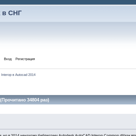
 в СНГ
Вход
Регистрация
Interop в Autocad 2014
 (Прочитано 34804 раз)
м, но в 2014 ненахожу библиотеку Autodesk.AutoCAD.Interop.Common.dll(как вп