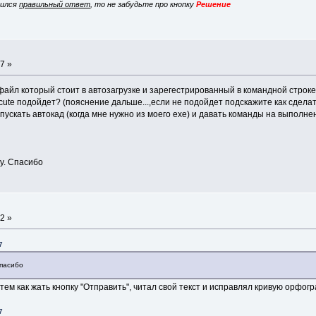
вился
правильный ответ
, то не забудьте про кнопку
Решение
7 »
айл который стоит в автозагрузке и зарегестрированный в командной строке(
ute подойдет? (пояснение дальше...,если не подойдет подскажите как сделат
скать автокад (когда мне нужно из моего ехе) и давать команды на выполнен
у. Спасибо
2 »
7
Спасибо
ем как жать кнопку "Отправить", читал свой текст и исправлял кривую орфогра
7