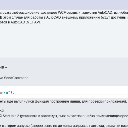
загрузку .net-расширение, хостящее WCF сервис и, запустив AutoCAD, из люб
а). В этом случае для работы в AutoCAD внешнему приложению будут доступны
еются в AutoCAD .NET API.
:48 »
щью SendCommand
un
\n
"
)
;
оветы (где myfun - лисп функция построение линии, для проверки приложения).
кой
Startup в 2 (установка в автокаде), вываливается ошибка приложения(скорее 
и в втором запуске (скорее всего не до конца закрывает автокад, в памяти ви