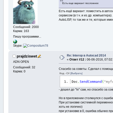
Есть еще вариант посложнее
Есть ещё вариант: поместить в авто
сервисом (в т.ч. и из др. компьютер
AutoLISP, то так же и те, которые им
Сообщений: 2000
Карма: 163
Пишу программки...
Skype:
Re: Interop в Autocad 2014
prajdziswet
«
Ответ #12 :
06-06-2016, 07:02
ADN OPEN
Сообщений: 32
Спасибо за советы. Сделал с помо
Карма: 0
Код - C#
[Выбрать]
Doc
.
SendCommand
(
"myf
- дошел до "\n" сам, но спасибо за с
Но в приложении столкнулся с ошиб
При установке системной переменной 
хоть не логично)
при установке в 0, ошибка обычно пр