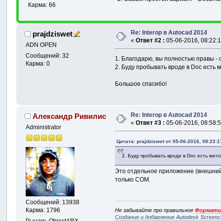
Карма: 66
Re: Interop в Autocad 2014
prajdziswet
«
Ответ #2 :
05-06-2016, 08:22:1
ADN OPEN
Сообщений: 32
1. Благодарю, вы полностью правы - о
Карма: 0
2. Буду пробывать вроде в Doc есть 
Большое спасибо!
Re: Interop в Autocad 2014
Александр Ривилис
«
Ответ #3 :
05-06-2016, 08:58:5
Administrator
Цитата: prajdziswet от 05-06-2016, 08:22:1
2. Буду пробывать вроде в Doc есть мет
Это отдельное приложение (внешний 
только COM.
Сообщений: 13938
Карма: 1796
Не забывайте про правильное
Формати
Создание и добавление Autodesk Screenc
Рыцарь ObjectARX