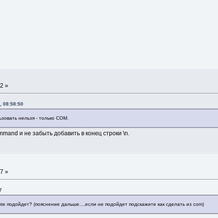
2 »
, 08:58:50
зовать нельзя - только COM.
mand и не забыть добавить в конец строки \n.
7 »
7
e подойдет? (пояснение дальше...,если не подойдет подскажите как сделать из com)