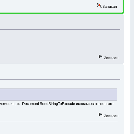
Записан
Записан
ложение, то Documunt.SendStringToExecute использовать нельзя -
Записан