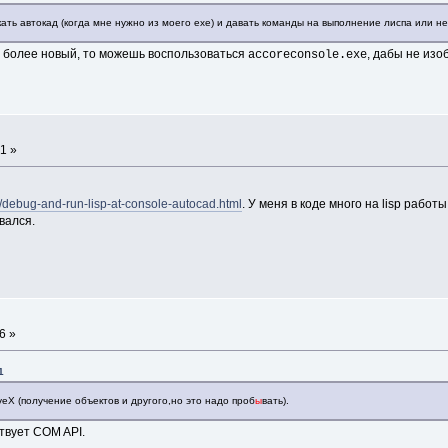
ь автокад (когда мне нужно из моего ехе) и давать команды на выполнение лиспа или нес
 более новый, то можешь воспользоваться
, дабы не изо
accoreconsole.exe
1 »
rg/debug-and-run-lisp-at-console-autocad.html
. У меня в коде много на lisp работ
вался.
6 »
1
iveX (получение объектов и другого,но это надо проб
ы
вать).
твует COM API.