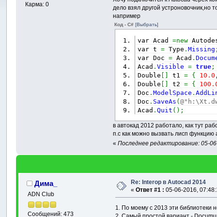
Карма: 0
дело взял другой устроновочник,но т
например
Код - C#
[Выбрать]
var Acad 
=
new
 Autode
var t 
=
 Type
.
Missing
var Doc 
=
 Acad
.
Docum
Acad
.
Visible
=
true
;
Double
[
]
 t1 
=
{
10.0
Double
[
]
 t2 
=
{
100.
Doc
.
ModelSpace
.
AddLi
Doc
.
SaveAs
(
@"h:\Xt.d
Acad
.
Quit
(
)
;
в автокад 2012 работало, как тут ра
п.с как можно вызвать лисп функцию 
«
Последнее редактирование: 05-06-
Re: Interop в Autocad 2014
Дима_
«
Ответ #1 :
05-06-2016, 07:48:
ADN Club
1. По моему с 2013 эти библиотеки 
Сообщений: 473
2. Самый простой вариант - Documun