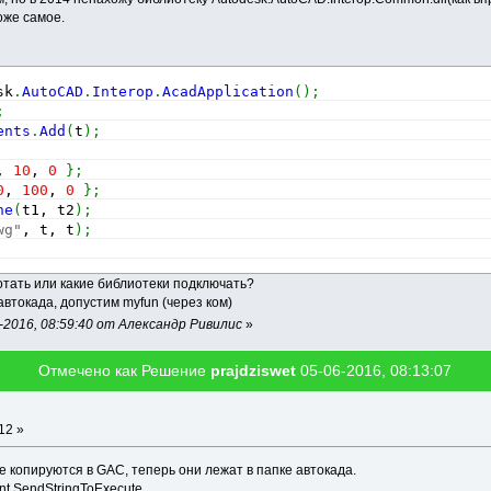
оже самое.
sk
.
AutoCAD
.
Interop
.
AcadApplication
(
)
;
;
ents
.
Add
(
t
)
;
, 
10
, 
0
}
;
0
, 
100
, 
0
}
;
ne
(
t1, t2
)
;
wg"
, t, t
)
;
ботать или какие библиотеки подключать?
автокада, допустим myfun (через ком)
2016, 08:59:40 от Александр Ривилис
»
Отмечено как Решение
prajdziswet
05-06-2016, 08:13:07
12 »
не копируются в GAC, теперь они лежат в папке автокада.
t.SendStringToExecute...