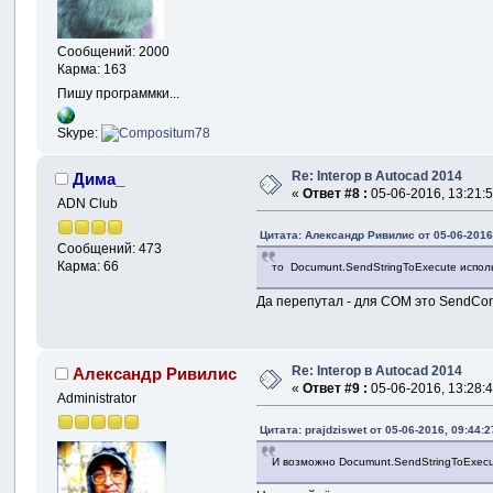
Сообщений: 2000
Карма: 163
Пишу программки...
Skype:
Re: Interop в Autocad 2014
Дима_
«
Ответ #8 :
05-06-2016, 13:21:5
ADN Club
Цитата: Александр Ривилис от 05-06-2016
Сообщений: 473
Карма: 66
то Documunt.SendStringToExecute исполь
Да перепутал - для COM это SendCom
Re: Interop в Autocad 2014
Александр Ривилис
«
Ответ #9 :
05-06-2016, 13:28:4
Administrator
Цитата: prajdziswet от 05-06-2016, 09:44:2
И возможно Documunt.SendStringToExecut