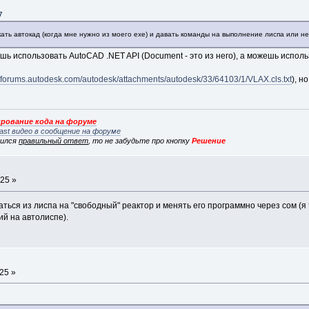
7
ь автокад (когда мне нужно из моего ехе) и давать команды на выполнение лиспа или нес
 использовать AutoCAD .NET API (Document - это из него), а можешь использ
//forums.autodesk.com/autodesk/attachments/autodesk/33/64103/1/VLAX.cls.txt
), н
рование кода на форуме
ast видео в сообщение на форуме
вился
правильный ответ
, то не забудьте про кнопку
Решение
:25 »
ься из лиспа на "свободный" реактор и менять его программно через сом (я 
ий на автолиспе).
25 »