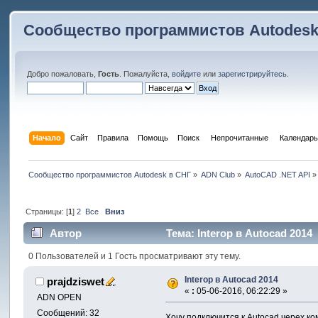
Сообщество программистов Autodesk
Добро пожаловать,
Гость
. Пожалуйста,
войдите
или
зарегистрируйтесь
.
Начало
Сайт
Правила
Помощь
Поиск
 Непрочитанные 
Календарь
Сообщество программистов Autodesk в СНГ
»
ADN Club
»
AutoCAD .NET API
»
Страницы: [
1
]
2
Все
Вниз
Автор
Тема: Interop в Autocad 2014
0 Пользователей и 1 Гость просматривают эту тему.
Interop в Autocad 2014
prajdziswet
«
:
05-06-2016, 06:22:29 »
ADN OPEN
Сообщений: 32
Хочу подключится к Autocad черех ко