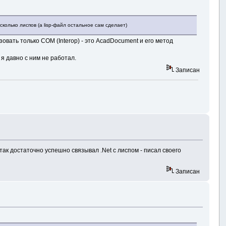
колько лиспов (а lisp-файл остальное сам сделает)
овать только COM (Interop) - это AcadDocument и его метод
о я давно с ним не работал.
Записан
так достаточно успешно связывал .Net с лиспом - писал своего
Записан