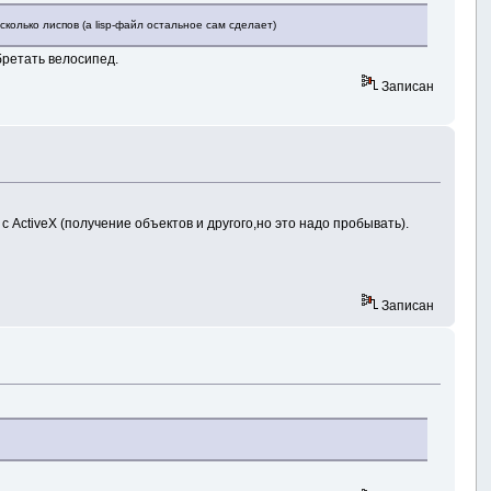
колько лиспов (а lisp-файл остальное сам сделает)
бретать велосипед.
Записан
ы с ActiveX (получение объектов и другого,но это надо пробывать).
Записан