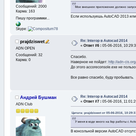
Сообщений: 2000
Мое внешнее приложение должно запускат
Карма: 163
Если используешь AutoCAD 2013 или
Пишу программки...
Skype:
Re: Interop в Autocad 2014
prajdziswet
«
Ответ #6 :
05-06-2016, 10:29:3
ADN OPEN
Сообщений: 32
Cпасибо.
Карма: 0
Наверное не пойдет:
http://adn-cis.o
До этого accoreconsole.exe не пользо
Все равно спасибо, буду пробывать.
Re: Interop в Autocad 2014
Андрей Бушман
«
Ответ #7 :
05-06-2016, 11:01:2
ADN Club
Цитата: prajdziswet от 05-06-2016, 10:29:3
У меня в коде много на lisp работы с Act
В консольной версии AutoCAD отсутс