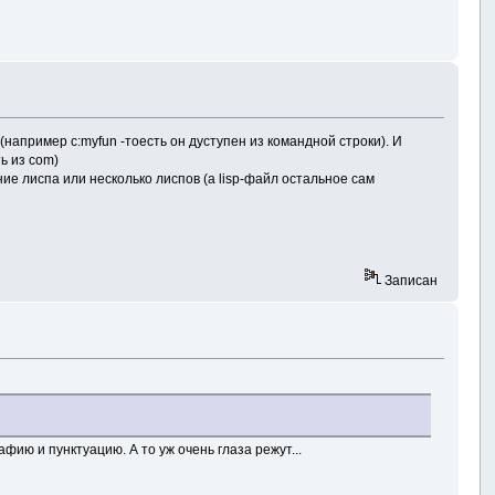
например c:myfun -тоесть он дуступен из командной строки). И
ь из com)
ие лиспа или несколько лиспов (а lisp-файл остальное сам
Записан
фию и пунктуацию. А то уж очень глаза режут...