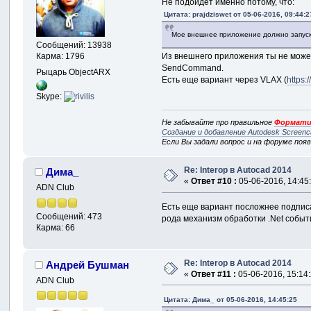
Не подойдёт именно потому, что:
Цитата: prajdziswet от 05-06-2016, 09:44:2
Мое внешнее приложение должно запускат
Сообщений: 13938
Из внешнего приложения ты не можешь
Карма: 1796
SendCommand.
Рыцарь ObjectARX
Есть еще вариант через VLAX (
https:
Skype:
Не забывайте про правильное
Формати
Создание и добавление Autodesk Screenc
Если Вы задали вопрос и на форуме поя
Re: Interop в Autocad 2014
Дима_
«
Ответ #10 :
05-06-2016, 14:45
ADN Club
Есть еще вариант посложнее подписат
Сообщений: 473
рода механизм обработки .Net событ
Карма: 66
Re: Interop в Autocad 2014
Андрей Бушман
«
Ответ #11 :
05-06-2016, 15:14:
ADN Club
Цитата: Дима_ от 05-06-2016, 14:45:25