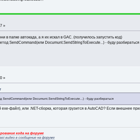
7 »
ни в папке автокада, а я их искал в GAC. (получилось запустить код)
метод SendCommand(или Documunt.SendStringToExecute...) - буду разбираться
0 »
7
од SendCommand(или Documunt.SendStringToExecute...) - буду разбираться
exe-файл), или .NET-сборка, которая грузится в AutoCAD? Если внешнее при
рование кода на форуме
ast видео в сообщение на форуме