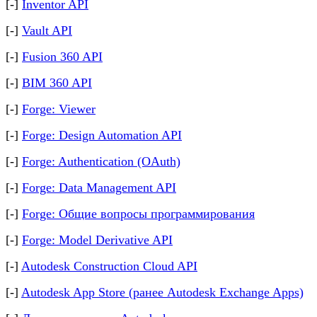
[-]
Inventor API
[-]
Vault API
[-]
Fusion 360 API
[-]
BIM 360 API
[-]
Forge: Viewer
[-]
Forge: Design Automation API
[-]
Forge: Authentication (OAuth)
[-]
Forge: Data Management API
[-]
Forge: Общие вопросы программирования
[-]
Forge: Model Derivative API
[-]
Autodesk Construction Cloud API
[-]
Autodesk App Store (ранее Autodesk Exchange Apps)