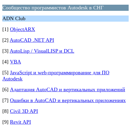
Сообщество программистов Autodesk в СНГ
ADN Club
[1]
ObjectARX
[2]
AutoCAD .NET API
[3]
AutoLisp / VisualLISP и DCL
[4]
VBA
[5]
JavaScript и web-программирование для ПО
Autodesk
[6]
Адаптация AutoCAD и вертикальных приложений
[7]
Ошибки в AutoCAD и вертикальных приложениях
[8]
Civil 3D API
[9]
Revit API