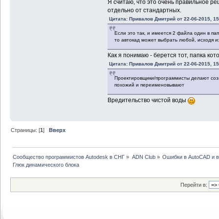
Я считаю, что это очень правильное 
отдельно от стандартных.
Цитата: Привалов Дмитрий от 22-06-2015, 15
Если это так, и имеется 2 файла один в папк
то автокад может выбрать любой, исходя из
Как я понимаю - берется тот, папка кото
Цитата: Привалов Дмитрий от 22-06-2015, 15
Проектировщики/программисты делают соз
похожий и переименовывают
Вредительство чистой воды
Страницы: [
1
]
Вверх
Сообщество программистов Autodesk в СНГ
»
ADN Club
»
Ошибки в AutoCAD и 
Глюк динамического блока
Перейти в: