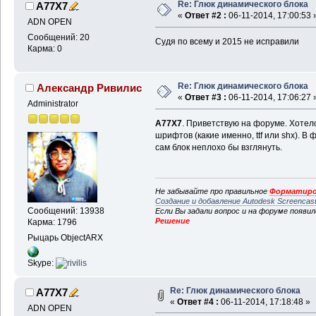
Re: Глюк динамического блока
A77X7
«
Ответ #2 :
06-11-2014, 17:00:53 
ADN OPEN
Сообщений: 20
Судя по всему и 2015 не исправили
Карма: 0
Re: Глюк динамического блока
Александр Ривилис
«
Ответ #3 :
06-11-2014, 17:06:27 
Administrator
A77X7
. Приветствую на форуме. Хотел
шрифтов (какие именно, ttf или shx). В
сам блок неплохо бы взглянуть.
Не забывайте про правильное
Форматиро
Создание и добавление Autodesk Screencas
Сообщений: 13938
Если Вы задали вопрос и на форуме появи
Решение
Карма: 1796
Рыцарь ObjectARX
Skype:
Re: Глюк динамического блока
A77X7
«
Ответ #4 :
06-11-2014, 17:18:48 »
ADN OPEN