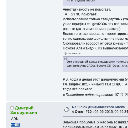
не в текущей версии.
Аннотативность не помогает.
_ATTSYNC помогает.
Использование только стандартных (то
у нас шрифты cs_gost2304.shx всё-таки
разные (дата изменения и размер).
Более того, скопировал от проектировщи
точно одинаковые шрифты - не помогло
Скопировал наоборот от себя к нему - 
Похоже Александр К. из вышеуказанног
Цитировать
Это очередной довод в поддержку использо
шрифтов AutoCAD'а. Всякие CS_Gost....shx,
P.S. Когда я делал этот динамический б
т.ч. simplex.shx, и никаких там СПДС... 
тогда всё поехало...
«
Последнее редактирование: 07-11-20
Re: Глюк динамического блока
Дмитрий
«
Ответ #10 :
05-06-2015, 09:49:34
Загорулькин
ADN
Знакомая проблема. У нас она возника
с одинаковым именем на разных ПК - и