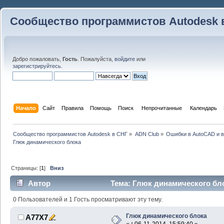
Сообщество программистов Autodesk 
Добро пожаловать,
Гость
. Пожалуйста,
войдите
или
зарегистрируйтесь
.
Начало
Сайт
Правила
Помощь
Поиск
 Непрочитанные 
Календарь
Сообщество программистов Autodesk в СНГ
»
ADN Club
»
Ошибки в AutoCAD и 
Глюк динамического блока
Страницы: [
1
]
Вниз
Автор
Тема: Глюк динамического бло
0 Пользователей и 1 Гость просматривают эту тему.
Глюк динамического блока
A77X7
«
:
06-11-2014, 15:59:40 »