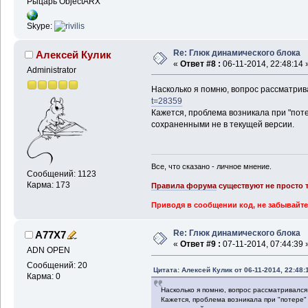
Рыцарь ObjectARX
Skype:
Re: Глюк динамического блока
Алексей Кулик
«
Ответ #8 :
06-11-2014, 22:48:14 
Administrator
Насколько я помню, вопрос рассматрив
t=28359
Кажется, проблема возникала при "пот
сохраненными не в текущей версии.
Все, что сказано - личное мнение.
Сообщений: 1123
Карма: 173
Правила форума
существуют не просто т
Приводя в сообщении код, не забывайте
Re: Глюк динамического блока
A77X7
«
Ответ #9 :
07-11-2014, 07:44:39 
ADN OPEN
Сообщений: 20
Цитата: Алексей Кулик от 06-11-2014, 22:48:
Карма: 0
Насколько я помню, вопрос рассматривался
Кажется, проблема возникала при "потере