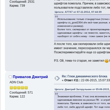
Сообщений: 2531
шрифтов помогала. Причем, в зависмост
Карма: 739
пользователи подставляли либо тот, л
Цитата: A77X7 от 07-11-2014, 07:44:39
Использование только стандартных (точно 
шрифты cs_gost2304.shx всё-таки разные, 
изменения и размер).
Более того, скопировал от проектировщика 
одинаковые шрифты - не помогло, кажется
наоборот от себя к нему - тоже самое (не п
А после того, как скопировали себе ш
имеет значение, пересохранялся ли чер
Поэкспериментируйте еще со шрифтами
P.S. Ой, тема-то старая, не заметил
Re: Глюк динамического блока
Привалов Дмитрий
«
Ответ #11 :
22-06-2015, 15:07:33
ADN Club
Цитата: Дмитрий Загорулькин от 05-06-2015,
Сообщений: 571
Карма: 122
Знакомая проблема. У нас она возникала 
одинаковым именем на разных ПК - и атри
помогала. Причем, в зависмости от того, к
либо тот, либо другой шрифт. Тот еще гол