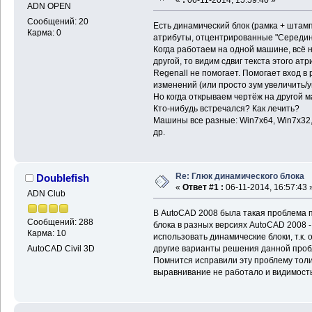
ADN OPEN
Сообщений: 20
Есть динамический блок (рамка + штамп)
Карма: 0
атрибуты, отцентрированные "Середина
Когда работаем на одной машине, всё н
другой, то видим сдвиг текста этого атр
Regenall не помогает. Помогает вход в
изменений (или просто зум увеличить/
Но когда открываем чертёж на другой м
Кто-нибудь встречался? Как лечить?
Машины все разные: Win7x64, Win7x32,
др.
Re: Глюк динамического блока
Doublefish
«
Ответ #1 :
06-11-2014, 16:57:43 
ADN Club
В AutoCAD 2008 была такая проблема п
Сообщений: 288
блока в разных версиях AutoCAD 2008 -
Карма: 10
использовать динамические блоки, т.к.
другие варианты решения данной про
AutoCAD Civil 3D
Помнится исправили эту проблему толи 
выравнивание не работало и видимость