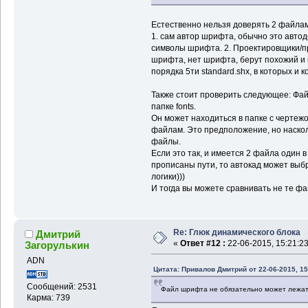
Естественно нельзя доверять 2 файлам
1. сам автор шрифта, обычно это автод
символы шрифта. 2. Проектировщики/
шрифта, нет шрифта, берут похожий и 
порядка 5ти standard.shx, в которых и 
Также стоит проверить следующее: Фа
папке fonts.
Он может находиться в папке с чертежо
файлам. Это предположение, но наско
файлы.
Если это так, и имеется 2 файла один в 
прописаны пути, то автокад может выб
логики)))
И тогда вы можете сравнивать не те фай
Re: Глюк динамического блока
Дмитрий
«
Ответ #12 :
22-06-2015, 15:21:23
Загорулькин
ADN
Цитата: Привалов Дмитрий от 22-06-2015, 15
Сообщений: 2531
Файл шрифта не обязательно может лежать 
Карма: 739