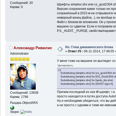
Сообщений: 20
Шрифты simplex.shx или cs_gost2304.sh
Карма: 0
Версии сохранения какие только не пр
сохранённый в 2015-м не открывался ниг
неверный конец файла...), но вообще 
Файл с блоком во вложении. Он у проек
машине со сдвигом. Если я поправлю его
P.S._AUDIT, _PURGE, свойства/парамет
Re: Глюк динамического блока
Александр Ривилис
«
Ответ #5 :
06-11-2014, 17:48:05 
Administrator
У меня тоже на машине он выглядит со
Цитировать
Substituting [simplex.shx] for [cs_gost2304.shx
Substituting [simplex.shx] for [CS_Gost2304.s
Substituting [simplex.shx] for [spds_tks.shx].
Substituting [simplex.shx] for [GOST type A].
Причем последний из них ttf-шрифт, т.е
Сообщений: 13938
просто находится в путях доступа Auto
Карма: 1796
Ну и необходимо убедиться, что вы де
Рыцарь ObjectARX
а не просто с одними и теми же имена
Skype: