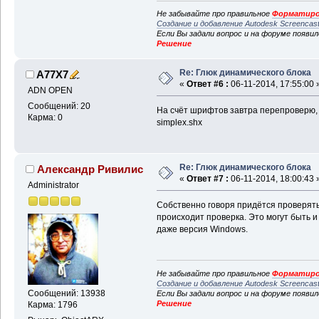
Не забывайте про правильное
Форматиро
Создание и добавление Autodesk Screencas
Если Вы задали вопрос и на форуме появи
Решение
Re: Глюк динамического блока
A77X7
«
Ответ #6 :
06-11-2014, 17:55:00 
ADN OPEN
Сообщений: 20
На счёт шрифтов завтра перепроверю, 
Карма: 0
simplex.shx
Re: Глюк динамического блока
Александр Ривилис
«
Ответ #7 :
06-11-2014, 18:00:43 
Administrator
Собственно говоря придётся проверять
происходит проверка. Это могут быть 
даже версия Windows.
Не забывайте про правильное
Форматиро
Создание и добавление Autodesk Screencas
Сообщений: 13938
Если Вы задали вопрос и на форуме появи
Решение
Карма: 1796