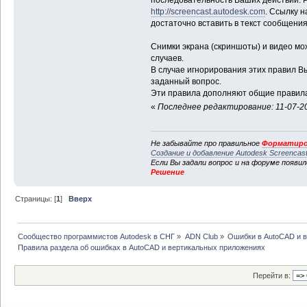
http://screencast.autodesk.com
. Ссылку н
достаточно вставить в текст сообщения
Снимки экрана (скриншоты) и видео мо
случаев.
В случае игнорирования этих правил В
заданный вопрос.
Эти правила дополняют общие правила
«
Последнее редактирование: 11-07-20
Не забывайте про правильное
Форматиро
Создание и добавление Autodesk Screencas
Если Вы задали вопрос и на форуме появи
Решение
Страницы: [
1
]
Вверх
Сообщество программистов Autodesk в СНГ
»
ADN Club
»
Ошибки в AutoCAD и 
Правила раздела об ошибках в AutoCAD и вертикальных приложениях
Перейти в: