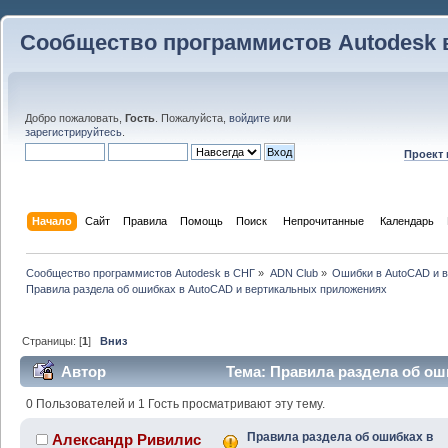
Сообщество программистов Autodesk 
Добро пожаловать,
Гость
. Пожалуйста,
войдите
или
зарегистрируйтесь
.
Проект
Начало
Сайт
Правила
Помощь
Поиск
 Непрочитанные 
Календарь
Сообщество программистов Autodesk в СНГ
»
ADN Club
»
Ошибки в AutoCAD и 
Правила раздела об ошибках в AutoCAD и вертикальных приложениях
Страницы: [
1
]
Вниз
Автор
Тема: Правила раздела об ош
приложениях (Прочитано 44422 раз)
0 Пользователей и 1 Гость просматривают эту тему.
Правила раздела об ошибках в
Александр Ривилис