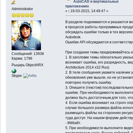
AutoCAD и вертикальных
приложениях
Administrator
«
:
19-03-2015, 14:49:47 »
В разделе поднимаются и решаются во
в процессе работы программных продук
обсуждать ошибки только в тех версия
Autodesk.
Ошибки API обсуждаются в соответств
При создании темы придерживайтесь н
Сообщений: 13938
1. В заголовке темы обязательно указы
Карма: 1796
возникает ошибка, его разрядность, в
Рыцарь ObjectARX
Architecture 2014 x32 Rus)
2. В теле сообщения укажите наличие 
Skype:
обновления уже вышли, но не установл
повторно получить ошибку.
3. Опишите (текстом) последовательно
ошибке. При необходимости выполните
должно быть достаточным для того, что
4. Если ошибка возникает на строго о
случае большого размера файла испол
размещать файлы на сторонних ресурс
туда доступ. На нашем форуме действ
- 8Мбайт.
5. При необходимости выполните видео
последовательность Ваших действий. 