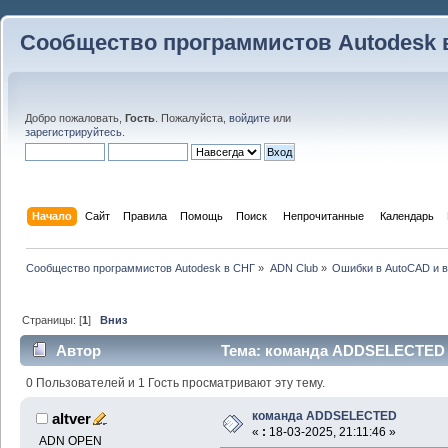
Сообщество программистов Autodesk 
Добро пожаловать,
Гость
. Пожалуйста,
войдите
или
зарегистрируйтесь
.
Начало
Сайт
Правила
Помощь
Поиск
 Непрочитанные 
Календарь
Сообщество программистов Autodesk в СНГ
»
ADN Club
»
Ошибки в AutoCAD и 
Страницы: [
1
]
Вниз
Автор
Тема: команда ADDSELECTED (
0 Пользователей и 1 Гость просматривают эту тему.
команда ADDSELECTED
altver
«
:
18-03-2025, 21:11:46 »
ADN OPEN