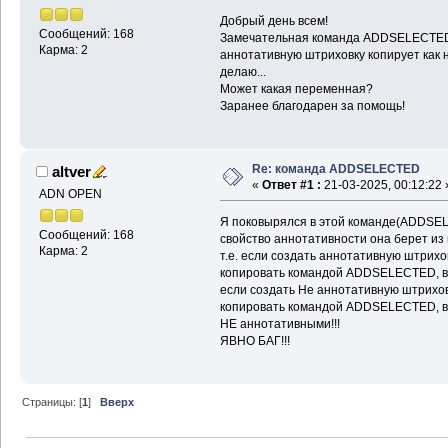
Добрый день всем!
Сообщений: 168
Замечательная команда ADDSELECTED, 
Карма: 2
аннотативную штриховку копирует как н
делаю...
Может какая переменная?
Заранее благодарен за помощь!
Re: команда ADDSELECTED
altver
«
Ответ #1 :
21-03-2025, 00:12:22 
ADN OPEN
Я поковырялся в этой команде(ADDSEL
Сообщений: 168
свойство аннотативности она берет из
Карма: 2
т.е. если создать аннотативную штрихов
копировать командой ADDSELECTED, вс
если создать Не аннотативную штриховк
копировать командой ADDSELECTED, вс
НЕ аннотативными!!!
ЯВНО БАГ!!!
Страницы: [
1
]
Вверх