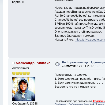
Карма: 0
Несколько лет назад на форумах ска
Акада и перейти на версию AutoCad 
Ref To Change Attributes" т.е. изме
Change Attributes" все прекрасно раб
В VBA я 100% чайник, сейчас делаю п
воспринимает команду ThisDrawing.S
Очень не хватает этой программки.
Заранее благодарен помощи.
Исходный код:
https://drive.google
Re: Нужна помощь...Адаптаци
Александр Ривилис
«
Ответ #1 :
27-11-2017, 16:13:1
Administrator
Приветствую на форуме.
1. Этот форум для разработчиков. Р
2. Если вам нужно адаптировать этот 
Возможно кто-то и откликнется.
Не забывайте про правильное
Формати
Сообщений: 13938
Создание и добавление Autodesk Screenc