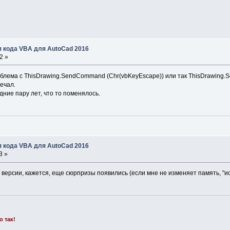
я кода VBA для AutoCad 2016
2 »
облема с ThisDrawing.SendCommand (Chr(vbKeyEscape)) или так ThisDrawing.S
речал.
ние пару лет, что то поменялось.
я кода VBA для AutoCad 2016
3 »
 версии, кажется, еще сюрпризы появились (если мне не изменяет память, "ис
о так!