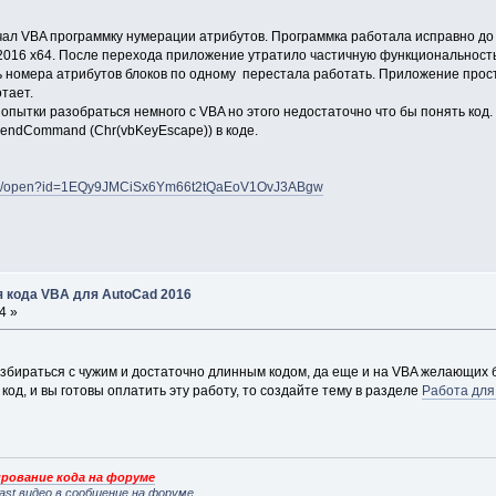
чал VBA программку нумерации атрибутов. Программка работала исправно до
2016 х64. После перехода приложение утратило частичную функциональность,
нять номера атрибутов блоков по одному перестала работать. Приложение прос
отает.
опытки разобраться немного с VBA но этого недостаточно что бы понять код.
endCommand (Chr(vbKeyEscape)) в коде.
.com/open?id=1EQy9JMCiSx6Ym66t2tQaEoV1OvJ3ABgw
я кода VBA для AutoCad 2016
4 »
азбираться с чужим и достаточно длинным кодом, да еще и на VBA желающих б
код, и вы готовы оплатить эту работу, то создайте тему в разделе
Работа для
рование кода на форуме
ast видео в сообщение на форуме