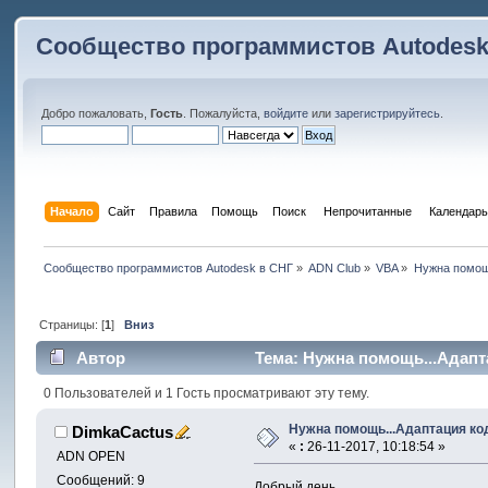
Сообщество программистов Autodesk
Добро пожаловать,
Гость
. Пожалуйста,
войдите
или
зарегистрируйтесь
.
Начало
Сайт
Правила
Помощь
Поиск
 Непрочитанные 
Календарь
Сообщество программистов Autodesk в СНГ
»
ADN Club
»
VBA
»
Нужна помощь
Страницы: [
1
]
Вниз
Автор
Тема: Нужна помощь...Адапт
0 Пользователей и 1 Гость просматривают эту тему.
Нужна помощь...Адаптация ко
DimkaCactus
«
:
26-11-2017, 10:18:54 »
ADN OPEN
Сообщений: 9
Добрый день.