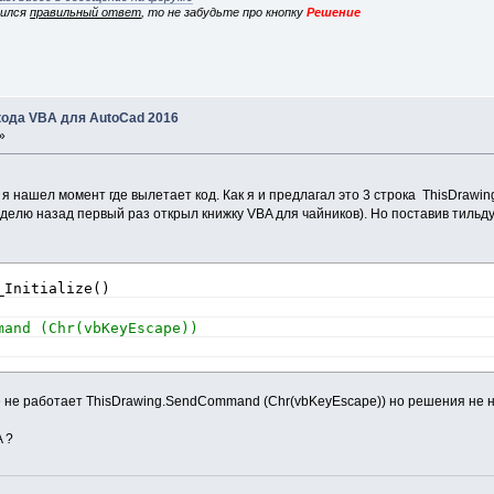
вился
правильный ответ
, то не забудьте про кнопку
Решение
кода VBA для AutoCad 2016
»
я нашел момент где вылетает код. Как я и предлагал это 3 строка ThisDraw
делю назад первый раз открыл книжку VBA для чайников). Но поставив тильду пе
_Initialize()
mand (Chr(vbKeyEscape))
е не работает ThisDrawing.SendCommand (Chr(vbKeyEscape)) но решения не 
 ?