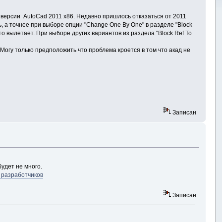
 версии AutoCad 2011 х86. Недавно пришлось отказаться от 2011
 а точнее при выборе опции "Change One By One" в разделе "Block
то вылетает. При выборе других вариантов из раздела "Block Ref To
 Могу только предположить что проблема кроется в том что акад не
Записан
удет не много.
 разработчиков
Записан