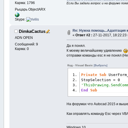
Карма: 1796
Если Вы задали вопрос и на форуме поя
Рыцарь ObjectARX
Skype:
Re: Нужна помощь...Адаптация 
DimkaCactus
«
Ответ #2 :
27-11-2017, 18:22:23 
ADN OPEN
Сообщений: 9
Да я понял.
Карма: 0
К моему величайшему удивлению
отправки команды esc я не понял (Не
Код - Visual Basic
[Выбрать]
Private
Sub
 UserForm
StopSelection = 0
'ThisDrawing.SendCom
End
Sub
На форумах что Autocad 2015 и выш
Как оправлять команду Esc через VBA
Windows 10