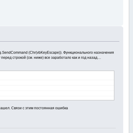
ing.SendCommand (Chr(vbKeyEscape)). Функционального назначения
ред строкой (см. ниже) все заработало как и год назад....
нашел. Связи с этим постоянная ошибка