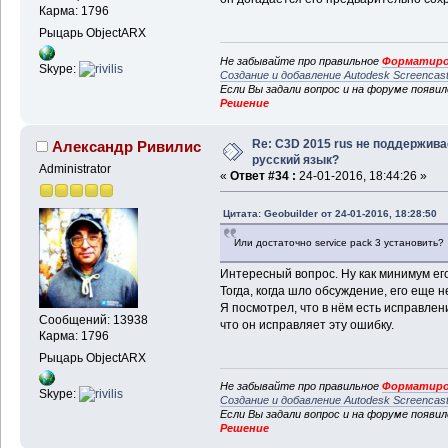
Карма: 1796
Рыцарь ObjectARX
Не забывайте про правильное
Форматиро
Skype:
Создание и добавление Autodesk Screencas
Если Вы задали вопрос и на форуме появи
Решение
Re: C3D 2015 rus не поддержива
Александр Ривилис
русский язык?
Administrator
«
Ответ #34 :
24-01-2016, 18:44:26 »
Цитата: Geobuilder от 24-01-2016, 18:28:50
Или достаточно service pack 3 установить?
Интересный вопрос. Ну как минимум его
Тогда, когда шло обсуждение, его еще н
Я посмотрел, что в нём есть исправлени
Сообщений: 13938
что он исправляет эту ошибку.
Карма: 1796
Рыцарь ObjectARX
Не забывайте про правильное
Форматиро
Skype:
Создание и добавление Autodesk Screencas
Если Вы задали вопрос и на форуме появи
Решение