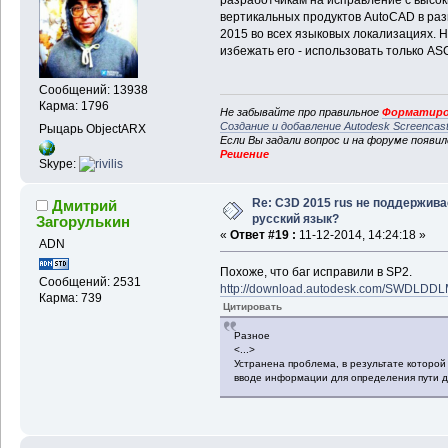
вертикальных продуктов AutoCAD в раз
2015 во всех языковых локализациях.
избежать его - использовать только AS
Сообщений: 13938
Карма: 1796
Не забывайте про правильное
Форматиро
Создание и добавление Autodesk Screencas
Рыцарь ObjectARX
Если Вы задали вопрос и на форуме появи
Решение
Skype:
Re: C3D 2015 rus не поддержива
Дмитрий
русский язык?
Загорулькин
«
Ответ #19 :
11-12-2014, 14:24:18 »
ADN
Похоже, что баг исправили в SP2.
Сообщений: 2531
http://download.autodesk.com/SWDLDDL
Карма: 739
Цитировать
Разное
<...>
Устранена проблема, в результате которой
вводе информации для определения пути д