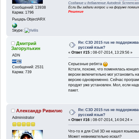
Создание и добавление Autodesk Screencas
Если Вы задали вопрос и на форуме появи
Сообщений: 13938
Решение
Карма: 1796
Рыцарь ObjectARX
Skype:
Re: C3D 2015 rus не поддержива
Дмитрий
русский язык?
Загорулькин
«
Ответ #15 :
08-07-2014, 13:29:56 »
ADN
Серьезные ребята
Сообщений: 2531
Кстати, похоже, что поменялась концеп
Карма: 739
версии включительно мог установить н
версию одновременно. Сейчас программа
продукт уже установлен. Мол, если над
пакет.
Re: C3D 2015 rus не поддержива
Александр Ривилис
русский язык?
Administrator
«
Ответ #16 :
08-07-2014, 14:04:24 »
Что-то я для Civil 3D не нашел языковы
Может невнимательно искал?