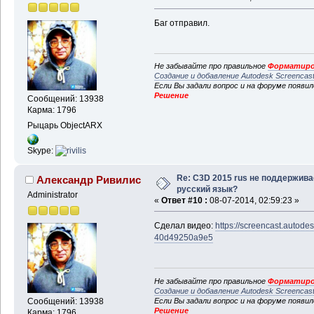
Баг отправил.
Не забывайте про правильное
Форматиро
Создание и добавление Autodesk Screencas
Если Вы задали вопрос и на форуме появи
Решение
Сообщений: 13938
Карма: 1796
Рыцарь ObjectARX
Skype:
Re: C3D 2015 rus не поддержива
Александр Ривилис
русский язык?
Administrator
«
Ответ #10 :
08-07-2014, 02:59:23 »
Сделал видео:
https://screencast.autod
40d49250a9e5
Не забывайте про правильное
Форматиро
Создание и добавление Autodesk Screencas
Если Вы задали вопрос и на форуме появи
Сообщений: 13938
Решение
Карма: 1796