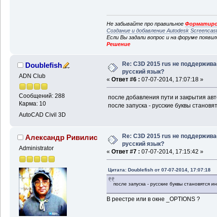
Не забывайте про правильное
Форматиро
Создание и добавление Autodesk Screencas
Если Вы задали вопрос и на форуме появи
Решение
Re: C3D 2015 rus не поддержива
Doublefish
русский язык?
ADN Club
«
Ответ #6 :
07-07-2014, 17:07:18 »
Сообщений: 288
после добавления пути и закрытия авт
Карма: 10
после запуска - русские буквы становя
AutoCAD Civil 3D
Re: C3D 2015 rus не поддержива
Александр Ривилис
русский язык?
Administrator
«
Ответ #7 :
07-07-2014, 17:15:42 »
Цитата: Doublefish от 07-07-2014, 17:07:18
после запуска - русские буквы становятся и
В реестре или в окне _OPTIONS ?