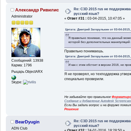
Re: C3D 2015 rus не поддержива
Александр Ривилис
русский язык?
Administrator
«
Ответ #31 :
03-04-2015, 10:47:05 »
Цитата: Дмитрий Загорулькин от 03-04-2015,
Я правильно понимаю, что на данный момент
которой без дополнительных манипуляций 
Правильно понимаешь.
Цитата: Дмитрий Загорулькин от 03-04-2015,
Сообщений: 13938
И как с этим обстоит в версии 2016, не про
Карма: 1796
Рыцарь ObjectARX
Я не проверял, но техподдержка утверж
специально проверили.
Skype:
Не забывайте про правильное
Форматиро
Создание и добавление Autodesk Screencas
Если Вы задали вопрос и на форуме появи
Решение
Re: C3D 2015 rus не поддержива
BearDyugin
русский язык?
ADN Club
«
Ответ #32 :
24-01-2016, 18:28:50 »