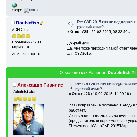
Skype:
Re: C3D 2015 rus не поддержива
Doublefish
русский язык?
ADN Club
«
Ответ #25 :
25-02-2015, 08:32:56 »
Сообщений: 288
Добрый день
Карма: 10
Да, мне тоже приходил такой ответ чер
для С3D2015.
AutoCAD Civil 3D
Отмечено как Решение
Doublefish
23
Re: C3D 2015 rus не поддерживае
Александр Ривилис
русский язык?
Administrator
«
Ответ #26 :
19-03-2015, 14:09:18 »
Итак исправление получено. Сегодня 
работает.
Из приложенного zip-файла нужно выт
(предварительно переименовав сущест
Files\Autodesk\AutoCAD 2015\Map