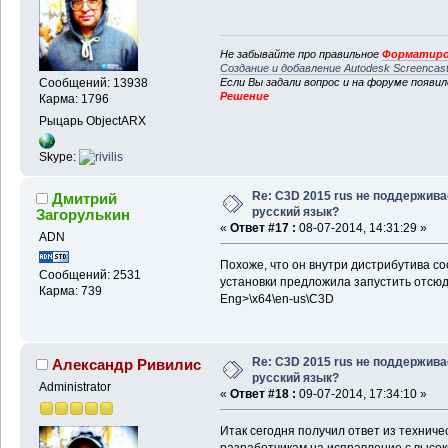
Не забывайте про правильное
Форматиро
Создание и добавление Autodesk Screencas
Если Вы задали вопрос и на форуме появи
Сообщений: 13938
Решение
Карма: 1796
Рыцарь ObjectARX
Skype:
Re: C3D 2015 rus не поддержива
Дмитрий
русский язык?
Загорулькин
«
Ответ #17 :
08-07-2014, 14:31:29 »
ADN
Похоже, что он внутри дистрибутива с
Сообщений: 2531
установки предложила запустить отсюда
Карма: 739
Eng>\x64\en-us\C3D
Re: C3D 2015 rus не поддержива
Александр Ривилис
русский язык?
Administrator
«
Ответ #18 :
09-07-2014, 17:34:10 »
Итак сегодня получил ответ из техниче
разработчикам на исправление с высок