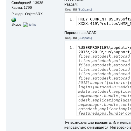
Сообщений: 13938
Раздел:
Карма: 1796
Код - INI
[Выбрать]
Рыцарь ObjectARX
HKEY_CURRENT_USER\Soft
XXXX:
419
\Profiles\ИМЯ_
Skype:
Переменная ACAD:
Код - INI
[Выбрать]
2015
\r20.0\rus\support
files\autodesk\autocad
files\autodesk\autocad
files\autodesk\autocad
files\autodesk\autocad 
files\autodesk\autocad
files\autodesk\autocad 
2015\support\color;c:\
lugins\autocad2015addi
mdata\autodesk\applicat
appmanager.bundle\cont
odesk\applicationplugin
appmanager.bundle\cont
autodesk\applicationplu
featuredapps.bundle\co
Тут возможны два варианта. Или непра
неправильно считывается. Интересно в