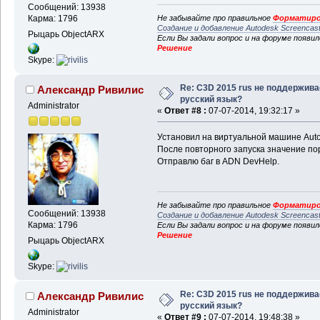
Сообщений: 13938
Не забывайте про правильное
Форматиро
Карма: 1796
Создание и добавление Autodesk Screencas
Рыцарь ObjectARX
Если Вы задали вопрос и на форуме появи
Решение
Skype:
Re: C3D 2015 rus не поддержива
Александр Ривилис
русский язык?
Administrator
«
Ответ #8 :
07-07-2014, 19:32:17 »
Установил на виртуальной машине Auto
После повторного запуска значение пор
Отправлю баг в ADN DevHelp.
Не забывайте про правильное
Форматиро
Сообщений: 13938
Создание и добавление Autodesk Screencas
Карма: 1796
Если Вы задали вопрос и на форуме появи
Решение
Рыцарь ObjectARX
Skype:
Re: C3D 2015 rus не поддержива
Александр Ривилис
русский язык?
Administrator
«
Ответ #9 :
07-07-2014, 19:48:38 »