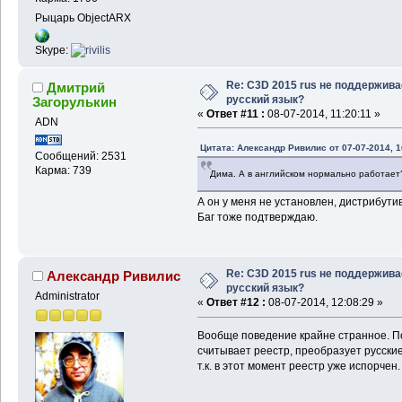
Рыцарь ObjectARX
Skype:
Re: C3D 2015 rus не поддержива
Дмитрий
русский язык?
Загорулькин
«
Ответ #11 :
08-07-2014, 11:20:11 »
ADN
Цитата: Александр Ривилис от 07-07-2014, 1
Сообщений: 2531
Карма: 739
Дима. А в английском нормально работает
А он у меня не установлен, дистрибутив
Баг тоже подтверждаю.
Re: C3D 2015 rus не поддержива
Александр Ривилис
русский язык?
Administrator
«
Ответ #12 :
08-07-2014, 12:08:29 »
Вообще поведение крайне странное. По
считывает реестр, преобразует русские
т.к. в этот момент реестр уже испорчен.