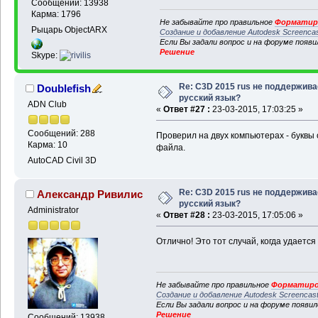
Сообщений: 13938
Карма: 1796
Не забывайте про правильное
Форматиро
Рыцарь ObjectARX
Создание и добавление Autodesk Screenca
Если Вы задали вопрос и на форуме появ
Решение
Skype:
Re: C3D 2015 rus не поддержива
Doublefish
русский язык?
ADN Club
«
Ответ #27 :
23-03-2015, 17:03:25 »
Сообщений: 288
Проверил на двух компьютерах - буквы
Карма: 10
файла.
AutoCAD Civil 3D
Re: C3D 2015 rus не поддержива
Александр Ривилис
русский язык?
Administrator
«
Ответ #28 :
23-03-2015, 17:05:06 »
Отлично! Это тот случай, когда удается
Не забывайте про правильное
Форматиро
Создание и добавление Autodesk Screencas
Если Вы задали вопрос и на форуме появи
Решение
Сообщений: 13938