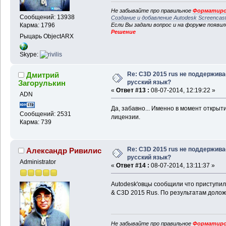
Не забывайте про правильное
Форматиро
Сообщений: 13938
Создание и добавление Autodesk Screencas
Карма: 1796
Если Вы задали вопрос и на форуме появи
Решение
Рыцарь ObjectARX
Skype:
Re: C3D 2015 rus не поддержива
Дмитрий
русский язык?
Загорулькин
«
Ответ #13 :
08-07-2014, 12:19:22 »
ADN
Да, забавно... Именно в момент открыт
Сообщений: 2531
лицензии.
Карма: 739
Re: C3D 2015 rus не поддержива
Александр Ривилис
русский язык?
Administrator
«
Ответ #14 :
08-07-2014, 13:11:37 »
Autodesk'овцы сообщили что приступил
& C3D 2015 Rus. По результатам долож
Не забывайте про правильное
Форматиро