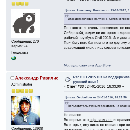
Цитата: Александр Ривилис от 19-03-2015, 1
Итак исправление получено. Сегодня прове
Пользователь очень переживает, не опас
Сибирской), рядом ни интернета хорош
рабочий ноутбук с Civil 2015. Или дост
Сообщений: 270
Причём у него баг немного по другому с
Карма: 24
содержащий кириллицу совсем исчезает
Геодезист
Мои приложения в App Store
Re: C3D 2015 rus не поддержива
Александр Ривилис
русский язык?
Administrator
«
Ответ #33 :
24-01-2016, 18:33:00 »
Цитата: Geobuilder от 24-01-2016, 18:28:50
Пользователь очень переживает, не опасно
Не опасно.
Во-первых, это
официальное
исправлен
Во-вторых, ему никто не мешает при н
Сообщений: 13938
он догадается его предварительно сохр