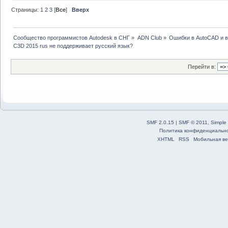
Страницы:
1
2
3
[
Все
]
Вверх
Сообщество программистов Autodesk в СНГ
»
ADN Club
»
Ошибки в AutoCAD и 
C3D 2015 rus не поддерживает русский язык?
Перейти в:
SMF 2.0.15
|
SMF © 2011
,
Simple
Политика конфиденциальн
XHTML
RSS
Мобильная ве