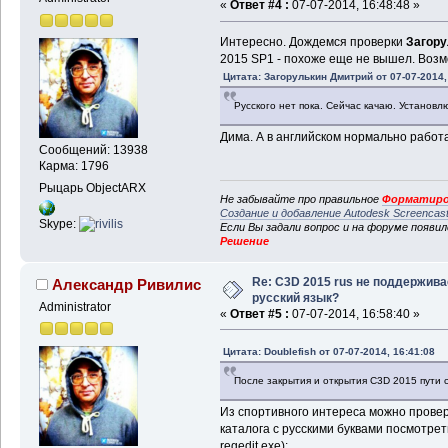
«
Ответ #4 :
07-07-2014, 16:48:48 »
Интересно. Дождемся проверки
Загору
2015 SP1 - похоже еще не вышел. Возм
Цитата: Загорулькин Дмитрий от 07-07-2014,
Русского нет пока. Сейчас качаю. Установл
Дима. А в английском нормально работ
Сообщений: 13938
Карма: 1796
Рыцарь ObjectARX
Не забывайте про правильное
Форматиро
Создание и добавление Autodesk Screencas
Skype:
Если Вы задали вопрос и на форуме появи
Решение
Re: C3D 2015 rus не поддержива
Александр Ривилис
русский язык?
Administrator
«
Ответ #5 :
07-07-2014, 16:58:40 »
Цитата: Doublefish от 07-07-2014, 16:41:08
После закрытия и открытия C3D 2015 пути с
Из спортивного интереса можно провер
каталога с русскими буквами посмотрет
regedit.exe):