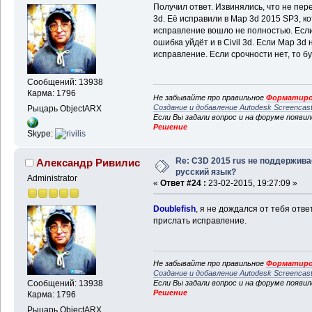
Получил ответ. Извинялись, что не пере
3d. Её исправили в Map 3d 2015 SP3, ко
исправление вошло не полностью. Если 
ошибка уйдёт и в Civil 3d. Если Map 3d
исправление. Если срочности нет, то б
Сообщений: 13938
Карма: 1796
Не забывайте про правильное
Форматиро
Создание и добавление Autodesk Screencas
Рыцарь ObjectARX
Если Вы задали вопрос и на форуме появи
Решение
Skype:
Re: C3D 2015 rus не поддержива
Александр Ривилис
русский язык?
Administrator
«
Ответ #24 :
23-02-2015, 19:27:09 »
Doublefish
, я не дождался от тебя отв
прислать исправление.
Не забывайте про правильное
Форматиро
Создание и добавление Autodesk Screencas
Если Вы задали вопрос и на форуме появи
Сообщений: 13938
Решение
Карма: 1796
Рыцарь ObjectARX