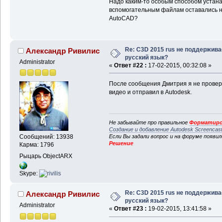
Надо каким-то особым способом устана
вспомогательным файлам оставались на
AutoCAD?
Re: C3D 2015 rus не поддержива
Александр Ривилис
русский язык?
Administrator
«
Ответ #22 :
17-02-2015, 00:32:08 »
После сообщения Дмитрия я не проверя
видео и отправил в Autodesk.
Не забывайте про правильное
Форматиро
Создание и добавление Autodesk Screencas
Если Вы задали вопрос и на форуме появи
Сообщений: 13938
Решение
Карма: 1796
Рыцарь ObjectARX
Skype:
Re: C3D 2015 rus не поддержива
Александр Ривилис
русский язык?
Administrator
«
Ответ #23 :
19-02-2015, 13:41:58 »