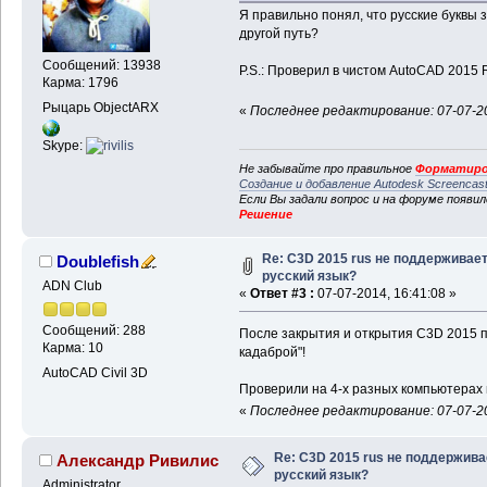
Я правильно понял, что русские буквы 
другой путь?
Сообщений: 13938
P.S.: Проверил в чистом AutoCAD 2015 
Карма: 1796
Рыцарь ObjectARX
«
Последнее редактирование: 07-07-20
Skype:
Не забывайте про правильное
Форматиро
Создание и добавление Autodesk Screencas
Если Вы задали вопрос и на форуме появи
Решение
Re: C3D 2015 rus не поддерживае
Doublefish
русский язык?
ADN Club
«
Ответ #3 :
07-07-2014, 16:41:08 »
Сообщений: 288
После закрытия и открытия C3D 2015 п
Карма: 10
кадаброй"!
AutoCAD Civil 3D
Проверили на 4-х разных компьютерах в
«
Последнее редактирование: 07-07-201
Re: C3D 2015 rus не поддержива
Александр Ривилис
русский язык?
Administrator