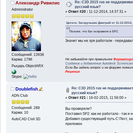
Re: C3D 2015 rus не поддержива
Александр Ривилис
русский язык?
Administrator
«
Ответ #20 :
11-12-2014, 14:37:31 »
Цитата: Загорулькин Дмитрий от 11-12-2014,
Похоже, что баг исправили в SP2.
Значит мы не зря работали - передавал
Сообщений: 13938
Не забывайте про правильное
Форматиро
Карма: 1796
Создание и добавление Autodesk Screencas
Рыцарь ObjectARX
Если Вы задали вопрос и на форуме появи
Решение
Skype:
Re: C3D 2015 rus не поддерживае
Doublefish
русский язык?
ADN Club
«
Ответ #21 :
16-02-2015, 11:56:00 »
Сообщений: 288
Вы проверяли?
Карма: 10
Поставил SP2: как не работало - так и 
Добавил существующий путь C:\Тест, з
AutoCAD Civil 3D
приложен