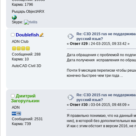
Карма: 1796
Рыцарь ObjectARX
Skype:
Re: C3D 2015 rus не поддержива
Doublefish
русский язык?
ADN Club
«
Ответ #29 :
24-03-2015, 09:33:42 »
Сообщений: 288
Дата обращения с проблемой по подпис
Карма: 10
Дата получения исправления по обращ
AutoCAD Civil 3D
Почти 9 месяцев переписки чтобы реши
конечно быстрее чем три года ...
Re: C3D 2015 rus не поддержива
Дмитрий
русский язык?
Загорулькин
«
Ответ #30 :
03-04-2015, 09:48:09 »
ADN
Я правильно понимаю, что на данный мо
Сообщений: 2531
них), в которой без дополнительных ма
Карма: 739
И как с этим обстоит в версии 2016, не