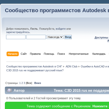
Сообщество программистов Autodesk 
Добро пожаловать,
Гость
. Пожалуйста,
войдите
или
зарегистрируйтесь
.
Доступны 
A
Начало
Сайт
Правила
Помощь
Поиск
 Непрочитанные 
Календарь
Сообщество программистов Autodesk в СНГ
»
ADN Club
»
Ошибки в AutoCAD и 
C3D 2015 rus не поддерживает русский язык?
Страницы:
1
2
3
[
Все
]
Вниз
Автор
Тема: C3D 2015 rus не поддер
75793 раз)
0 Пользователей и 2 Гостей просматривают эту тему.
Тема содержит сообщение с Решением.
Нажмите 