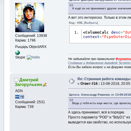
А ещё он не принимает другие значения 
А вот это интересно. Только в этом 
Код - XML
[Выбрать]
<ColumnCalc
desc
=
"Ou
Сообщений: 13938
context
=
"PipeOuterDi
Карма: 1796
Рыцарь ObjectARX
Skype:
Не забывайте про правильное
Формати
Создание и добавление Autodesk Screenc
Если Вы задали вопрос и на форуме поя
Re: Странная работа команд
Дмитрий
«
Ответ #16 :
13-08-2018, 20:05
Загорулькин
ADN
Цитата: Александр Ривилис от 13-08-2018
Сообщений: 2531
Ведь у тебя есть еще места, где происх
Карма: 739
А здесь принимает, всё в порядке.
Просто параметр "POD" и "BdyD1" из 
выводится как свойство, но использ