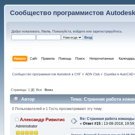
Сообщество программистов Autodesk
Добро пожаловать,
Гость
. Пожалуйста,
войдите
или
зарегистрируйтесь
.
Начало
Сайт
Правила
Помощь
Поиск
 Непрочитанные 
Календарь
Сообщество программистов Autodesk в СНГ
»
ADN Club
»
Ошибки в AutoCAD 
Страницы:
1
[
2
]
Все
Вниз
Автор
Тема: Странная работа кома
0 Пользователей и 1 Гость просматривают эту тему.
Re: Странная работа команд
Александр Ривилис
«
Ответ #15 :
13-08-2018, 19:59
Administrator
Цитата: Дмитрий Загорулькин от 13-08-201