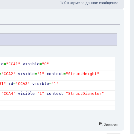
+1/-0 к карме за данное сообщение
id
=
"CCA1"
visible
=
"0"
=
"CCA2"
visible
=
"1"
context
=
"StructHeight"
B1"
id
=
"CCA3"
visible
=
"1"
=
"CCA4"
visible
=
"1"
context
=
"StructDiameter"
Записан