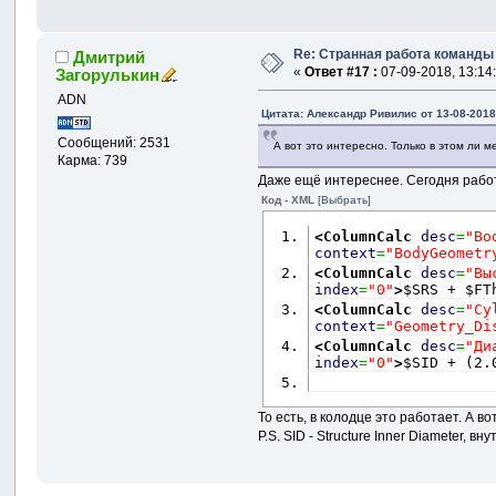
Re: Странная работа команд
Дмитрий
«
Ответ #17 :
07-09-2018, 13:14
Загорулькин
ADN
Цитата: Александр Ривилис от 13-08-2018
Сообщений: 2531
А вот это интересно. Только в этом ли м
Карма: 739
Даже ещё интереснее. Сегодня работа
Код - XML
[Выбрать]
<ColumnCalc
desc
=
"Bo
context
=
"BodyGeometr
<ColumnCalc
desc
=
"Вы
index
=
"0"
>
$SRS + $FT
<ColumnCalc
desc
=
"Cy
context
=
"Geometry_Di
<ColumnCalc
desc
=
"Ди
index
=
"0"
>
$SID + (2.
То есть, в колодце это работает. А вот
P.S. SID - Structure Inner Diameter, 