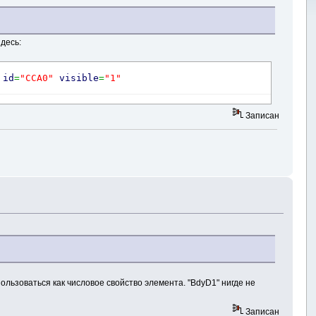
здесь:
id
=
"CCA0"
visible
=
"1"
Записан
ользоваться как числовое свойство элемента. "BdyD1" нигде не
Записан