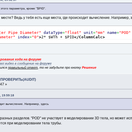
этого параметра, кроме "$PID".
ли месте? Ведь у тебя есть еще места, где происходит вычисление. Например, 
ter Pipe Diameter"
dataType
=
"float"
unit
=
"mm"
name
=
"POD"
ameter"
index
=
"0"
>
2* $WTh + $PID
</ColumnCalc
>
рование кода на форуме
ast видео в сообщение на форуме
вился
правильный ответ
, то не забудьте про кнопку
Решение
ы ПРОВЕРИТЬ(AUDIT)
:47 »
, 19:59:18
одит вычисление. Например, здесь
разных разделов. "POD" не участвует в моделировании 3D тела, но может исп
уется при моделировании тела трубы.