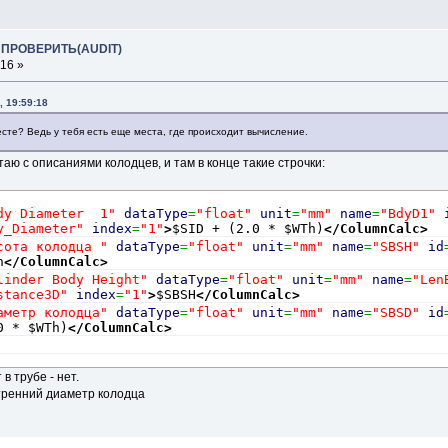
ы ПРОВЕРИТЬ(AUDIT)
:16 »
, 19:59:18
есте? Ведь у тебя есть еще места, где происходит вычисление.
ю с описаниями колодцев, и там в конце такие строчки:
dy Diameter  1"
dataType
=
"float"
unit
=
"mm"
name
=
"BdyD1"
y_Diameter"
index
=
"1"
>
$SID + (2.0 * $WTh)
</ColumnCalc
>
сота колодца "
dataType
=
"float"
unit
=
"mm"
name
=
"SBSH"
id
h
</ColumnCalc
>
linder Body Height"
dataType
=
"float"
unit
=
"mm"
name
=
"Len
stance3D"
index
=
"1"
>
$SBSH
</ColumnCalc
>
аметр колодца"
dataType
=
"float"
unit
=
"mm"
name
=
"SBSD"
id
0 * $WTh)
</ColumnCalc
>
 в трубе - нет.
внутренний диаметр колодца