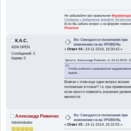
Не забывайте про правильное
Форматиро
Создание и добавление Autodesk Screencas
Если Вы задали вопрос и на форуме появи
Решение
Re: Смещается полилиния при
К.А.С.
изменении св-ва УРОВЕНЬ
ADN OPEN
«
Ответ #4 :
24-11-2019, 16:30:42 »
Сообщений: 3
Карма: 0
Цитата: Александр Ривилис от 24-11-2019, 1
Чтобы изменить направление выдавливания
кодом:...
Всвязи с этим еще один вопрос возник
положение в плане? т.к. при применени
если просто поменять значение уровня
меняется
Re: Смещается полилиния при
Александр Ривилис
изменении св-ва УРОВЕНЬ
Administrator
«
Ответ #5 :
24-11-2019, 20:33:55 »