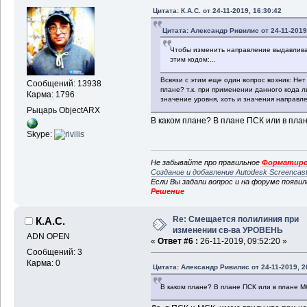
Цитата: К.А.С. от 24-11-2019, 16:30:42
Цитата: Александр Ривилис от 24-11-2019,
Чтобы изменить направление выдавлива
этим кодом:...
Всвязи с этим еще один вопрос возник: Не
Сообщений: 13938
плане? т.к. при применении данного кода 
Карма: 1796
значение уровня, хоть и значения направл
Рыцарь ObjectARX
В каком плане? В плане ПСК или в пла
Skype:
Не забывайте про правильное
Форматиро
Создание и добавление Autodesk Screencas
Если Вы задали вопрос и на форуме появи
Решение
Re: Смещается полилиния при
К.А.С.
изменении св-ва УРОВЕНЬ
ADN OPEN
«
Ответ #6 :
26-11-2019, 09:52:20 »
Сообщений: 3
Карма: 0
Цитата: Александр Ривилис от 24-11-2019, 2
В каком плане? В плане ПСК или в плане М