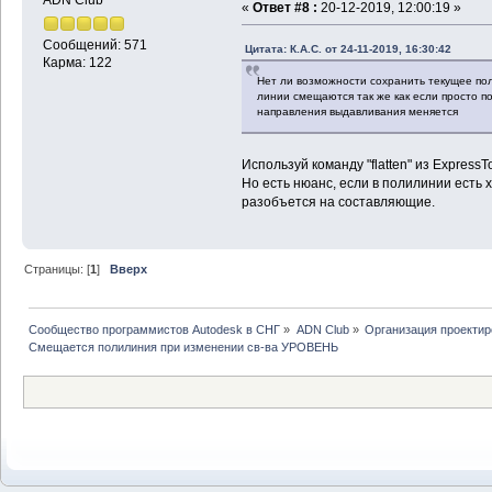
«
Ответ #8 :
20-12-2019, 12:00:19 »
Сообщений: 571
Цитата: К.А.С. от 24-11-2019, 16:30:42
Карма: 122
Нет ли возможности сохранить текущее пол
линии смещаются так же как если просто по
направления выдавливания меняется
Используй команду "flatten" из ExpressTo
Но есть нюанс, если в полилинии есть 
разобъется на составляющие.
Страницы: [
1
]
Вверх
Сообщество программистов Autodesk в СНГ
»
ADN Club
»
Организация проекти
Смещается полилиния при изменении св-ва УРОВЕНЬ