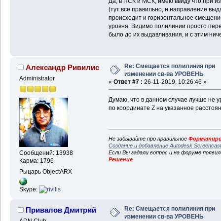
Да, в ПСК и МСК, имею ввиду что при 
(тут все правильно, и направление вы
происходит и горизонтальное смещение 
уровня. Видимо полилинии просто пер
было до их выдавливания, и с этим нич
Re: Смещается полилиния при
Александр Ривилис
изменении св-ва УРОВЕНЬ
Administrator
«
Ответ #7 :
26-11-2019, 10:26:46 »
Думаю, что в данном случае лучше не у
по координате Z на указанное расстоян
Не забывайте про правильное
Форматиро
Создание и добавление Autodesk Screencas
Если Вы задали вопрос и на форуме появи
Сообщений: 13938
Решение
Карма: 1796
Рыцарь ObjectARX
Skype:
Re: Смещается полилиния при
Привалов Дмитрий
изменении св-ва УРОВЕНЬ
ADN Club