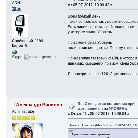
ADN
«
:
05-07-2017, 10:09:42 »
Всем добрый день!
Такой вопрос возник у проектировщиков
Есть линии вертикальной планировки
у которых задан Уровень.
Сообщений: 1189
При смене св-ва Уровень
Карма: 9
полилиния смещается. Почему так про
Skype:
Прикрепляю тестовый файл, в котором 
динамику смещения при изм. св-ва Уро
Я проверил на acad 2012, установлена
Re: Смещается полилиния при
Александр Ривилис
изменении св-ва УРОВЕНЬ
Administrator
«
Ответ #1 :
05-07-2017, 15:06:04 »
Цитата: Алексей (IdeaSoft) от 05-07-2017, 10
При смене св-ва Уровень