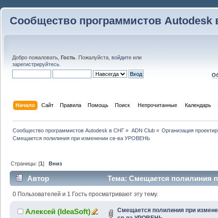
Сообщество программистов Autodesk 
Добро пожаловать,
Гость
. Пожалуйста,
войдите
или
зарегистрируйтесь
.
Об
Начало
Сайт
Правила
Помощь
Поиск
 Непрочитанные 
Календарь
Сообщество программистов Autodesk в СНГ
»
ADN Club
»
Организация проекти
Смещается полилиния при изменении св-ва УРОВЕНЬ
Страницы: [
1
]
Вниз
Автор
Тема: Смещается полилиния п
(Прочитано 24577 раз)
0 Пользователей и 1 Гость просматривают эту тему.
Смещается полилиния при измен
Алексей (IdeaSoft)
св-ва УРОВЕНЬ