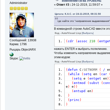
изменении св-ва УРОВЕНЬ
Administrator
«
Ответ #3 :
24-11-2019, 11:59:07 »
Цитата: К.А.С. от 24-11-2019, 08:31:50
где найти это "направление выдавливания
В командной строке AutoCAD ввести это
Код - Auto/Visual Lisp
[Выбрать]
Сообщений: 13938
(
cdr
(
assoc
210
(
entge
Карма: 1796
нажать ENTER и выбрать полилинию.
Рыцарь ObjectARX
Чтобы изменить направление выдавлив
этим кодом:
Skype:
Код - Auto/Visual Lisp
[Выбрать]
(
defun
 C:
SETNORM
(
/
 e
(
while
(
setq
 en 
(
car
(
setq
 e 
(
entget
 en
)
(
entmod
(
subst
(
con
e
)
 e
)
)
(
entupd
 en
)
)
(
princ
)
)