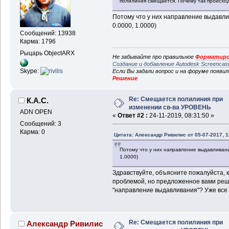
полилиния смещается. Почему так происхо
Потому что у них направление выдавлива
0.0000, 1.0000)
Сообщений: 13938
Карма: 1796
Рыцарь ObjectARX
Не забывайте про правильное
Форматиро
Создание и добавление Autodesk Screencas
Skype:
Если Вы задали вопрос и на форуме появи
Решение
Re: Смещается полилиния при
К.А.С.
изменении св-ва УРОВЕНЬ
ADN OPEN
«
Ответ #2 :
24-11-2019, 08:31:50 »
Сообщений: 3
Карма: 0
Цитата: Александр Ривилис от 05-07-2017, 1
Потому что у них направление выдавливания
1.0000)
Здравствуйте, объясните пожалуйста, к
проблемой, но предложенное вами решен
"направление выдавливания"? Уже все
Re: Смещается полилиния при
Александр Ривилис