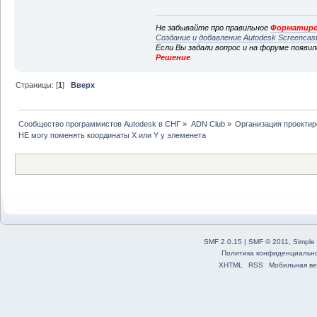
Не забывайте про правильное
Форматиро
Создание и добавление Autodesk Screencas
Если Вы задали вопрос и на форуме появи
Решение
Страницы: [
1
]
Вверх
Сообщество программистов Autodesk в СНГ
»
ADN Club
»
Организация проекти
НЕ могу поменять координаты X или Y у элеменета 
SMF 2.0.15
|
SMF © 2011
,
Simple
Политика конфиденциальн
XHTML
RSS
Мобильная ве