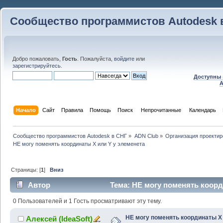
Сообщество программистов Autodesk 
Добро пожаловать,
Гость
. Пожалуйста,
войдите
или
зарегистрируйтесь
.
Доступны 
A
Начало
Сайт
Правила
Помощь
Поиск
 Непрочитанные 
Календарь
Сообщество программистов Autodesk в СНГ
»
ADN Club
»
Организация проекти
НЕ могу поменять координаты X или Y у элеменета 
Страницы: [
1
]
Вниз
Автор
Тема: НЕ могу поменять коорд
(Прочитано 18822 раз)
0 Пользователей и 1 Гость просматривают эту тему.
НЕ могу поменять координаты X
Алексей (IdeaSoft)