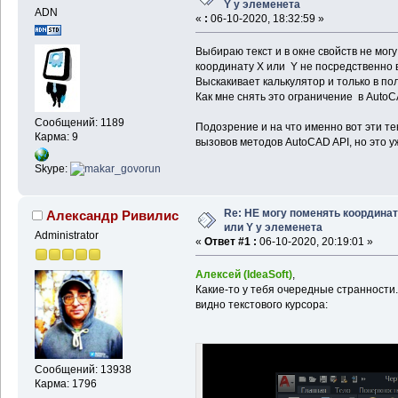
Y у элеменета
ADN
«
:
06-10-2020, 18:32:59 »
Выбираю текст и в окне свойств не мог
координату X или Y не посредственно 
Выскакивает калькулятор и только в пол
Как мне снять это ограничение в Auto
Сообщений: 1189
Подозрение и на что именно вот эти т
Карма: 9
вызовов методов AutoCAD API, но это у
Skype:
Re: НЕ могу поменять координа
Александр Ривилис
или Y у элеменета
Administrator
«
Ответ #1 :
06-10-2020, 20:19:01 »
Алексей (IdeaSoft)
,
Какие-то у тебя очередные странности.
видно текстового курсора:
Сообщений: 13938
Карма: 1796