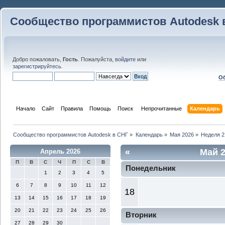
Сообщество программистов Autodesk 
Добро пожаловать,
Гость
. Пожалуйста,
войдите
или
зарегистрируйтесь
.
Об
Начало
Сайт
Правила
Помощь
Поиск
 Непрочитанные 
Календарь
Сообщество программистов Autodesk в СНГ
»
Календарь
»
Мая 2026
»
Неделя 2
«
Май 
Апрель 2026
П
В
С
Ч
П
С
В
Понедельник
1
2
3
4
5
6
7
8
9
10
11
12
18
13
14
15
16
17
18
19
20
21
22
23
24
25
26
Вторник
27
28
29
30