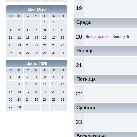
19
Май 2026
П
В
С
Ч
П
С
В
Среда
1
2
3
4
5
6
7
8
9
10
20
Дни рождения:
Biorn (30)
11
12
13
14
15
16
17
18
19
20
21
22
23
24
Четверг
25
26
27
28
29
30
31
Июнь 2026
21
П
В
С
Ч
П
С
В
1
2
3
4
5
6
7
Пятница
8
9
10
11
12
13
14
15
16
17
18
19
20
21
22
22
23
24
25
26
27
28
Суббота
29
30
23
Воскресенье