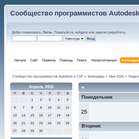
Сообщество программистов Autodesk
Добро пожаловать,
Гость
. Пожалуйста,
войдите
или
зарегистрируйтесь
.
Начало
Сайт
Правила
Помощь
Поиск
 Непрочитанные 
Календар
Сообщество программистов Autodesk в СНГ
»
Календарь
»
Мая 2026
»
Недел
«
Апрель 2026
П
В
С
Ч
П
С
В
Понедельник
1
2
3
4
5
6
7
8
9
10
11
12
25
13
14
15
16
17
18
19
20
21
22
23
24
25
26
Вторник
27
28
29
30