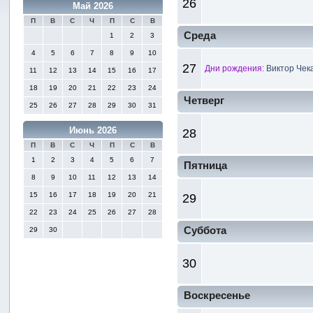
26
Май 2026
П
В
С
Ч
П
С
В
Среда
1
2
3
4
5
6
7
8
9
10
27
Дни рождения:
Виктор Чек
11
12
13
14
15
16
17
18
19
20
21
22
23
24
Четверг
25
26
27
28
29
30
31
Июнь 2026
28
П
В
С
Ч
П
С
В
1
2
3
4
5
6
7
Пятница
8
9
10
11
12
13
14
15
16
17
18
19
20
21
29
22
23
24
25
26
27
28
Суббота
29
30
30
Воскресенье