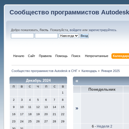
Сообщество программистов Autodesk
Добро пожаловать,
Гость
. Пожалуйста,
войдите
или
зарегистрируйтесь
.
Начало
Сайт
Правила
Помощь
Поиск
 Непрочитанные 
Календар
Сообщество программистов Autodesk в СНГ
»
Календарь
»
Января 2025
«
Декабрь 2024
П
В
С
Ч
П
С
В
Понедельник
1
2
3
4
5
6
7
8
9
10
11
12
13
14
15
»
16
17
18
19
20
21
22
23
24
25
26
27
28
29
6
-
Неделя 2
30
31