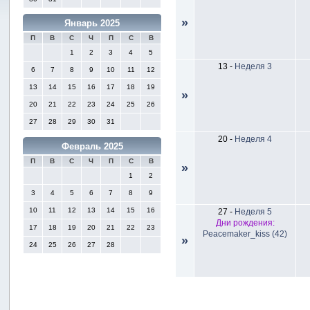
»
Январь 2025
П
В
С
Ч
П
С
В
1
2
3
4
5
13
-
Неделя 3
6
7
8
9
10
11
12
13
14
15
16
17
18
19
»
20
21
22
23
24
25
26
27
28
29
30
31
20
-
Неделя 4
Февраль 2025
П
В
С
Ч
П
С
В
»
1
2
3
4
5
6
7
8
9
10
11
12
13
14
15
16
27
-
Неделя 5
Дни рождения:
17
18
19
20
21
22
23
Peacemaker_kiss (42)
»
24
25
26
27
28