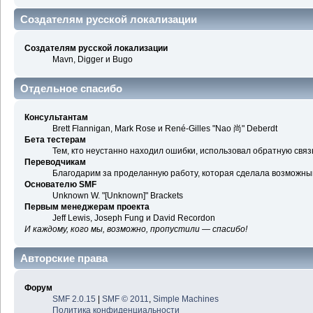
Создателям русской локализации
Создателям русской локализации
Mavn, Digger и Bugo
Отдельное спасибо
Консультантам
Brett Flannigan, Mark Rose и René-Gilles "Nao 尚" Deberdt
Бета тестерам
Тем, кто неустанно находил ошибки, использовал обратную связь
Переводчикам
Благодарим за проделанную работу, которая сделала возможны
Основателю SMF
Unknown W. "[Unknown]" Brackets
Первым менеджерам проекта
Jeff Lewis, Joseph Fung и David Recordon
И каждому, кого мы, возможно, пропустили — спасибо!
Авторские права
Форум
SMF 2.0.15
|
SMF © 2011
,
Simple Machines
Политика конфиденциальности