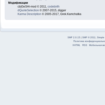
Модификации
cb|GeSHi-mod © 2011,
codebirth
dQuoteSelection
© 2007-2015, digger
Karma Description
© 2005-2017, Grek.Kamchatka
SMF 2.0.15
|
SMF © 2011
,
Simple
Политика конфиденциальн
XHTML
RSS
Мобильная ве