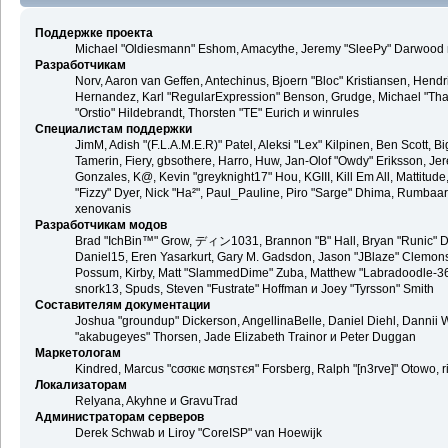
Поддержке проекта
Michael "Oldiesmann" Eshom, Amacythe, Jeremy "SleePy" Darwood и
Разработчикам
Norv, Aaron van Geffen, Antechinus, Bjoern "Bloc" Kristiansen, Hend
Hernandez, Karl "RegularExpression" Benson, Grudge, Michael "Than
"Orstio" Hildebrandt, Thorsten "TE" Eurich и winrules
Специалистам поддержки
JimM, Adish "(F.L.A.M.E.R)" Patel, Aleksi "Lex" Kilpinen, Ben Scott,
Tamerin, Fiery, gbsothere, Harro, Huw, Jan-Olof "Owdy" Eriksson, Jer
Gonzales, K@, Kevin "greyknight17" Hou, KGIII, Kill Em All, Mattitude,
"Fizzy" Dyer, Nick "Ha²", Paul_Pauline, Piro "Sarge" Dhima, Rumbaa
xenovanis
Разработчикам модов
Brad "IchBin™" Grow, ディン1031, Brannon "B" Hall, Bryan "Runic" De
Daniel15, Eren Yasarkurt, Gary M. Gadsdon, Jason "JBlaze" Clemons,
Possum, Kirby, Matt "SlammedDime" Zuba, Matthew "Labradoodle-360"
snork13, Spuds, Steven "Fustrate" Hoffman и Joey "Tyrsson" Smith
Составителям документации
Joshua "groundup" Dickerson, AngellinaBelle, Daniel Diehl, Dannii 
"akabugeyes" Thorsen, Jade Elizabeth Trainor и Peter Duggan
Маркетологам
Kindred, Marcus "cσσкιє мσηѕтєя" Forsberg, Ralph "[n3rve]" Otowo, 
Локализаторам
Relyana, Akyhne и GravuTrad
Администраторам серверов
Derek Schwab и Liroy "CoreISP" van Hoewijk