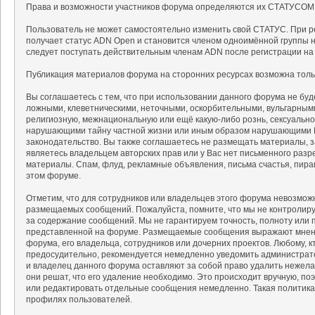
Права и возможности участников форума определяются их СТАТУСОМ
Пользователь не может самостоятельно изменить свой СТАТУС. При р
получает статус ADN Open и становится членом одноимённой группы на
следует поступать действительным членам ADN после регистрации на
Публикация материалов форума на сторонних ресурсах возможна тольк
Вы соглашаетесь с тем, что при использовании данного форума не б
ложными, клеветническими, неточными, оскорбительными, вульгарным
религиозную, межнациональную или ещё какую-либо рознь, сексуальн
нарушающими тайну частной жизни или иным образом нарушающими 
законодательство. Вы также соглашаетесь не размещать материалы, 
являетесь владельцем авторских прав или у Вас нет письменного разр
материалы. Спам, флуд, рекламные объявления, письма счастья, пир
этом форуме.
Отметим, что для сотрудников или владельцев этого форума невозмож
размещаемых сообщений. Пожалуйста, помните, что мы не контролируе
за содержание сообщений. Мы не гарантируем точность, полноту или 
представленной на форуме. Размещаемые сообщения выражают мнение
форума, его владельца, сотрудников или дочерних проектов. Любому, 
предосудительно, рекомендуется немедленно уведомить администрат
и владелец данного форума оставляют за собой право удалить нежела
они решат, что его удаление необходимо. Это происходит вручную, поэ
или редактировать отдельные сообщения немедленно. Такая политика
профилях пользователей.