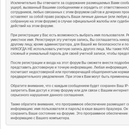
Исключительно Вы отвечаете за содержание размещаемых Вами сообщ
ущерб, вызванный Вашими сообщениями и оградить от ответственности
сотрудников, любых связанных с этим форумом сайтов и дочерних про
оставляют за собой право раскрыть Ваши личные данные (или любую 
собранную на этом форуме) в случае официальной жалобы или судебн
действий на этом форуме.
При регистрации у Вас есть возможность выбрать имя пользователя. 
уместное имя. Регистрируя эту учетную запись, Вы соглашаетесь нико
другому лицу, кроме администратора, для Вашей же безопасности и п
НИКОГДА НЕ использовать учетную запись другого лица. Мы также 
сложный и уникальный пароль для своей учетной записи, чтобы предот
После регистрации и входа на этот форум Вы сможете внести подробн
представить достоверную и точную информацию. Любая информация, 
посчитают недостоверной или противоречащей общепринятым нормам 
предварительного уведомления. При этом к Вам могут быть применен
Обратите внимание, что с каждым сообщением будет сохранен Ваш IP-
запретить Вам доступ к этому форуму или для связи с Вашим интерне
серьезного нарушения данного соглашения.
Также обратите внимание, что программное обеспечение размещает c
информацию: имя пользователя и пароль) в кэше вашего браузера. Он
сохранить Ваше состояние на форуме. Это программное обеспечение н
информацию с Вашего компьютера.