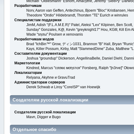
Michael "Oldiesmann" Eshom, Amacythe, Jeremy "SleePy" Darwood
Разработчикам
Norv, Aaron van Geffen, Antechinus, Bjoern "Bloc" Kristiansen, H
Theodore "Orstio" Hildebrandt, Thorsten "TE" Eurich и winrules
Специалистам поддержки
JimM, Adish "(F.L.A.M.E.R)" Patel, Aleksi "Lex" Kilpinen, Ben Scot
Sunday" Gonzales, K@, Kevin "greyknight17" Hou, KGIII, Kill Em All
Wade "sησω" Poulsen и xenovanis
Разработчикам модов
Brad "IchBin™" Grow, ディン1031, Brannon "B" Hall, Bryan "Runic" 
Kays, Killer Possum, Kirby, Matt "SlammedDime" Zuba, Matthew "La
Составителям документации
Joshua "groundup" Dickerson, AngellinaBelle, Daniel Diehl, Dann
Маркетологам
Kindred, Marcus "cσσкιє мσηѕтєя" Forsberg, Ralph "[n3rve]" Otowo
Локализаторам
Relyana, Akyhne и GravuTrad
Администраторам серверов
Derek Schwab и Liroy "CoreISP" van Hoewijk
Создателям русской локализации
Создателям русской локализации
Mavn, Digger и Bugo
Отдельное спасибо