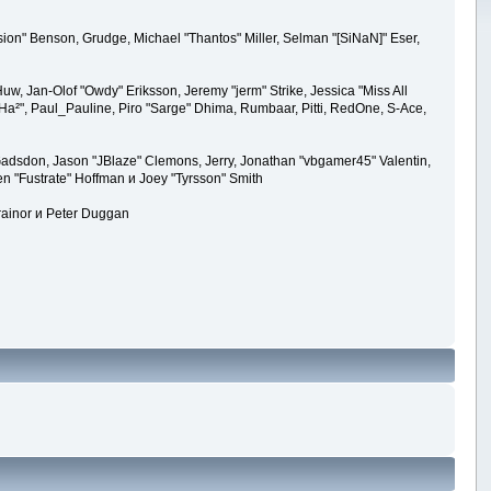
ion" Benson, Grudge, Michael "Thantos" Miller, Selman "[SiNaN]" Eser,
uw, Jan-Olof "Owdy" Eriksson, Jeremy "jerm" Strike, Jessica "Miss All
k "Ha²", Paul_Pauline, Piro "Sarge" Dhima, Rumbaar, Pitti, RedOne, S-Ace,
adsdon, Jason "JBlaze" Clemons, Jerry, Jonathan "vbgamer45" Valentin,
en "Fustrate" Hoffman и Joey "Tyrsson" Smith
rainor и Peter Duggan