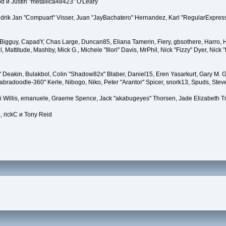
 и Justin "metallica48423" O'Leary
endrik Jan "Compuart" Visser, Juan "JayBachatero" Hernandez, Karl "RegularExpress
t, Bigguy, CapadY, Chas Large, Duncan85, Eliana Tamerin, Fiery, gbsothere, Harro, H
, Mattitude, Mashby, Mick G., Michele "Illori" Davis, MrPhil, Nick "Fizzy" Dyer, Nic
Deakin, Bulakbol, Colin "Shadow82x" Blaber, Daniel15, Eren Yasarkurt, Gary M. G
bradoodle-360" Kerle, Nibogo, Niko, Peter "Arantor" Spicer, snork13, Spuds, Stev
ii Willis, emanuele, Graeme Spence, Jack "akabugeyes" Thorsen, Jade Elizabeth T
, rickC и Tony Reid