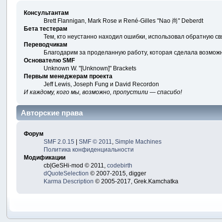
Консультантам
Brett Flannigan, Mark Rose и René-Gilles "Nao 尚" Deberdt
Бета тестерам
Тем, кто неустанно находил ошибки, использовал обратную свя
Переводчикам
Благодарим за проделанную работу, которая сделала возмож
Основателю SMF
Unknown W. "[Unknown]" Brackets
Первым менеджерам проекта
Jeff Lewis, Joseph Fung и David Recordon
И каждому, кого мы, возможно, пропустили — спасибо!
Авторские права
Форум
SMF 2.0.15
|
SMF © 2011
,
Simple Machines
Политика конфиденциальности
Модификации
cb|GeSHi-mod © 2011,
codebirth
dQuoteSelection
© 2007-2015, digger
Karma Description
© 2005-2017, Grek.Kamchatka