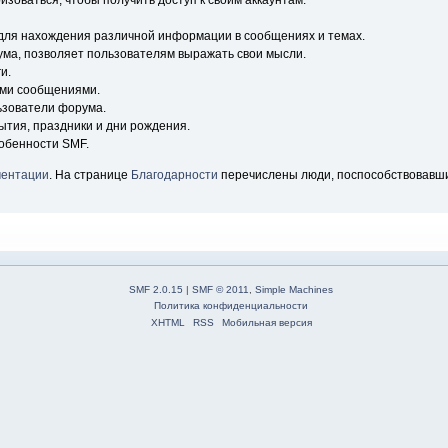
зоваться, чтобы получить доступ к своим аккаунтам.
для нахождения различной информации в сообщениях и темах.
ума, позволяет пользователям выражать свои мысли.
и.
ыми сообщениями.
ьзователи форума.
ытия, праздники и дни рождения.
обенности SMF.
ментации
. На странице
Благодарности
перечислены люди, поспособствовавш
SMF 2.0.15
|
SMF © 2011
,
Simple Machines
Политика конфиденциальности
XHTML
RSS
Мобильная версия