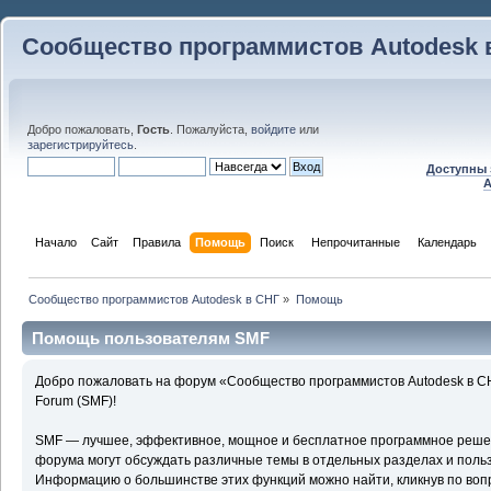
Сообщество программистов Autodesk 
Добро пожаловать,
Гость
. Пожалуйста,
войдите
или
зарегистрируйтесь
.
Доступны 
A
Начало
Сайт
Правила
Помощь
Поиск
 Непрочитанные 
Календарь
Сообщество программистов Autodesk в СНГ
»
Помощь
Помощь пользователям SMF
Добро пожаловать на форум «Сообщество программистов Autodesk в С
Forum (SMF)!
SMF — лучшее, эффективное, мощное и бесплатное программное решени
форума могут обсуждать различные темы в отдельных разделах и поль
Информацию о большинстве этих функций можно найти, кликнув по воп