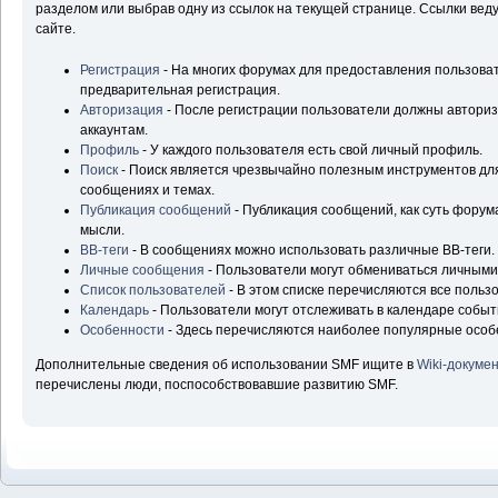
разделом или выбрав одну из ссылок на текущей странице. Ссылки ве
сайте.
Регистрация
- На многих форумах для предоставления пользова
предварительная регистрация.
Авторизация
- После регистрации пользователи должны авторизо
аккаунтам.
Профиль
- У каждого пользователя есть свой личный профиль.
Поиск
- Поиск является чрезвычайно полезным инструментов д
сообщениях и темах.
Публикация сообщений
- Публикация сообщений, как суть форум
мысли.
BB-теги
- В сообщениях можно использовать различные BB-теги.
Личные сообщения
- Пользователи могут обмениваться личным
Список пользователей
- В этом списке перечисляются все польз
Календарь
- Пользователи могут отслеживать в календаре событ
Особенности
- Здесь перечисляются наиболее популярные особ
Дополнительные сведения об использовании SMF ищите в
Wiki-докуме
перечислены люди, поспособствовавшие развитию SMF.