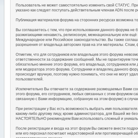
Пользователь не может самостоятельно изменить свой СТАТУС. При
указано как следует поступать действительным членам ADN после р
Публикация материалов форума на сторонних ресурсах возможна тол
Вы соглашаетесь с тем, что при использовании данного форума не
разжигающими ненависть, религиозную, межнациональную или ещё
Международное или Российское законодательство. Вы также соглаш
разрешения от владельца авторских прав на эти материалы. Спам, 
Отметим, что для сотрудников или владельцев этого форума невозм
ответственности за содержание сообщений. Мы не гарантируем точ
обязательно мнение этого форума, его владельца, сотрудников или
или модератора этого форума. Сотрудники и владелец данного фору
происходит вручную, поэтому нужно понимать, что они не могут уд
пользователей.
Исключительно Вы отвечаете за содержание размещаемых Вами сооб
этого форума, его сотрудников, любых связанных с этим форумом с
связанную с Вами информацию, собранную на этом форуме) в случа
При регистрации у Вас есть возможность выбрать имя пользователя
какому-либо другому лицу, кроме администратора, для Вашей же бе
НАСТОЯТЕЛЬНО рекомендуем Вам использовать сложный и уникальный
После регистрации и входа на этот форум Вы сможете внести подр
или его персонал посчитают недостоверной или противоречащей об