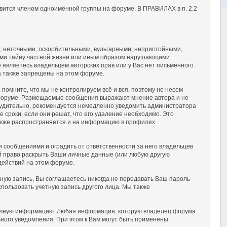
вится членом одноимённой группы на форуме. В ПРАВИЛАХ в п. 2.2
, неточными, оскорбительными, вульгарными, непристойными,
ими тайну частной жизни или иным образом нарушающими
являетесь владельцем авторских прав или у Вас нет письменного
а также запрещены на этом форуме.
омните, что мы не контролируем всё и вся, поэтому не несем
а форуме. Размещаемые сообщения выражают мнение автора и не
осудительно, рекомендуется немедленно уведомить администратора
сроки, если они решат, что его удаление необходимо. Это
также распространяется и на информацию в профилях
сообщениями и оградить от ответственности за него владельцев
ой право раскрыть Ваши личные данные (или любую другую
действий на этом форуме.
тную запись, Вы соглашаетесь никогда не передавать Ваш пароль
пользовать учетную запись другого лица. Мы также
 точную информацию. Любая информация, которую владелец форума
ного уведомления. При этом к Вам могут быть применены