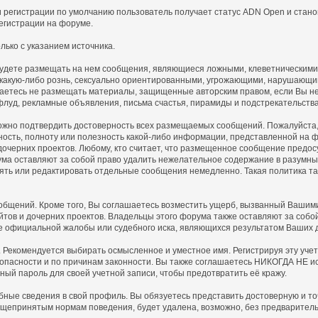
 регистрации по умолчанию пользователь получает статус ADN Open и стано
егистрации на форуме.
ько с указанием источника.
 будете размещать на нем сообщения, являющиеся ложными, клеветническими
 какую-либо рознь, сексуально ориентированными, угрожающими, нарушающ
аетесь не размещать материалы, защищенные авторским правом, если Вы не 
флуд, рекламные объявления, письма счастья, пирамиды и подстрекательств
ожно подтвердить достоверность всех размещаемых сообщений. Пожалуйста, п
ность, полноту или полезность какой-либо информации, представленной н
 дочерних проектов. Любому, кто считает, что размещенное сообщение пред
ма оставляют за собой право удалить нежелательное содержание в разумные 
алять или редактировать отдельные сообщения немедленно. Такая политика 
щений. Кроме того, Вы соглашаетесь возместить ущерб, вызванный Вашими 
айтов и дочерних проектов. Владельцы этого форума также оставляют за соб
е официальной жалобы или судебного иска, являющихся результатом Ваших 
. Рекомендуется выбирать осмысленное и уместное имя. Регистрируя эту уче
зопасности и по причинам законности. Вы также соглашаетесь НИКОГДА НЕ ис
 пароль для своей учетной записи, чтобы предотвратить её кражу.
обные сведения в свой профиль. Вы обязуетесь представить достоверную и
щепринятым нормам поведения, будет удалена, возможно, без предваритель