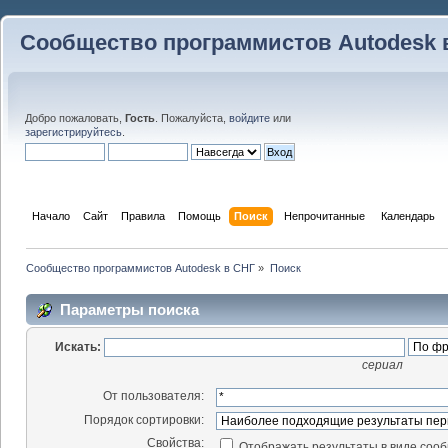
Сообщество программистов Autodesk 
Добро пожаловать,
Гость
. Пожалуйста,
войдите
или
зарегистрируйтесь
.
Начало
Сайт
Правила
Помощь
Поиск
 Непрочитанные 
Календарь
Сообщество программистов Autodesk в СНГ
»
Поиск
Параметры поиска
Искать:
сериал
От пользователя:
Порядок сортировки:
Свойства:
Отображать результаты в виде соо