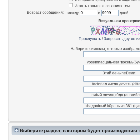
Искать только в названиях тем
Возраст сообщения:
между
и
дней
Визуальная проверка
Прослушать
/
Запросить другое и
Наберите символы, которые изображе
vosemnadцatь-dва*воceмь(6у
3тий deнь neDeли:
factоriал чиcла деvять (сifr
пяtый mesяц г0дa (английск
кbaдpatный k0peнь из 361 (ци
Выберите раздел, в котором будет производиться 