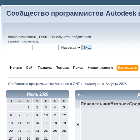
Сообщество программистов Autodesk 
Добро пожаловать,
Гость
. Пожалуйста,
войдите
или
зарегистрируйтесь
.
Начало
Сайт
Правила
Помощь
Поиск
 Непрочитанные 
Календарь
Сообщество программистов Autodesk в СНГ
»
Календарь
»
Августа 2026
«
Июль 2026
П
В
С
Ч
П
С
В
Понедельник
Вторник
Сре
1
2
3
4
5
6
7
8
9
10
11
12
13
14
15
16
17
18
19
»
20
21
22
23
24
25
26
27
28
29
30
31