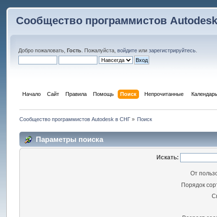
Сообщество программистов Autodesk
Добро пожаловать,
Гость
. Пожалуйста,
войдите
или
зарегистрируйтесь
.
Начало
Сайт
Правила
Помощь
Поиск
 Непрочитанные 
Календар
Сообщество программистов Autodesk в СНГ
»
Поиск
Параметры поиска
Искать:
От польз
Порядок сор
С