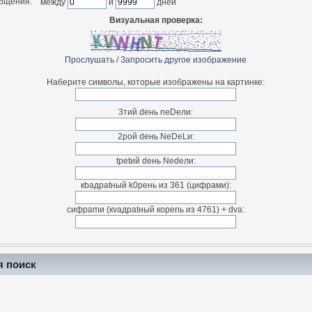
общения:
между
и
дней
Визуальная проверка:
Прослушать
/
Запросить другое изображение
Наберите символы, которые изображены на картинке:
3тий deнь neDeли:
2рой dень NeDeLи:
tpetий deнь Nedeли:
кbaдpatный k0peнь из 361 (цифpами):
cифраmи (кvaдраtный коpenь из 4761) + dva:
я поиск