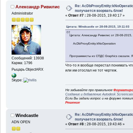
Re: AcDbProxyEntity:kNoOperatio
Александр Ривилис
получается взорвать блок!
Administrator
«
Ответ #7 :
28-08-2015, 19:40:17 »
Цитата: Windcastle от 28-08-2015, 19:11:03
Цитата: Александр Ривилис от 28-08-2015, 
AcDbProxyEntity:kNoOperation
Программисты из СПДС Graphics сказали. 
Сообщений: 13938
Карма: 1796
Что-то я вообще перестал понимать чт
Рыцарь ObjectARX
или им отослал не тот чертеж.
Skype:
Не забывайте про правильное
Форматиро
Создание и добавление Autodesk Screencas
Если Вы задали вопрос и на форуме появи
Решение
Re: AcDbProxyEntity:kNoOperatio
Windcastle
получается взорвать блок!
ADN OPEN
«
Ответ #8 :
28-08-2015, 19:43:46 »