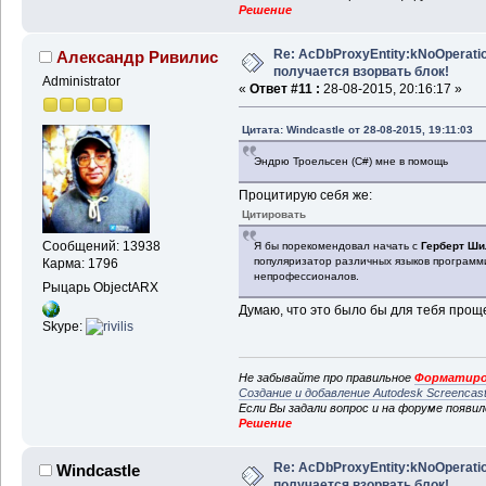
Решение
Re: AcDbProxyEntity:kNoOperatio
Александр Ривилис
получается взорвать блок!
Administrator
«
Ответ #11 :
28-08-2015, 20:16:17 »
Цитата: Windcastle от 28-08-2015, 19:11:03
Эндрю Троельсен (C#) мне в помощь
Процитирую себя же:
Цитировать
Сообщений: 13938
Я бы порекомендовал начать с
Герберт Шил
популяризатор различных языков программ
Карма: 1796
непрофессионалов.
Рыцарь ObjectARX
Думаю, что это было бы для тебя прощ
Skype:
Не забывайте про правильное
Форматиро
Создание и добавление Autodesk Screencas
Если Вы задали вопрос и на форуме появи
Решение
Re: AcDbProxyEntity:kNoOperatio
Windcastle
получается взорвать блок!