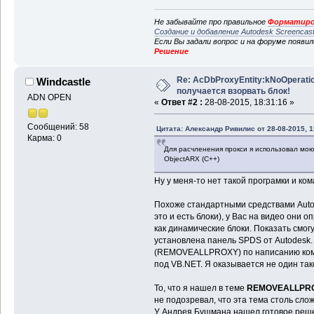
Не забывайте про правильное
Форматиро
Создание и добавление Autodesk Screencas
Если Вы задали вопрос и на форуме появи
Решение
Re: AcDbProxyEntity:kNoOperatio
Windcastle
получается взорвать блок!
ADN OPEN
«
Ответ #2 :
28-08-2015, 18:31:16 »
Сообщений: 58
Цитата: Александр Ривилис от 28-08-2015, 1
Карма: 0
Для расчленения прокси я использовал мо
ObjectARX (C++)
Ну у меня-то нет такой програмки и ко
Похоже стандартными средствами AutoC
это и есть блоки), у Вас на видео он
как динамические блоки. Показать смог
установлена панель SPDS от Autodesk
(REMOVEALLPROXY) по написанию коман
под VB.NET. Я оказывается не один та
То, что я нашел в теме
REMOVEALLPR
не подозревал, что эта тема столь слож
У Андрея Бушмана нашел готовое реше