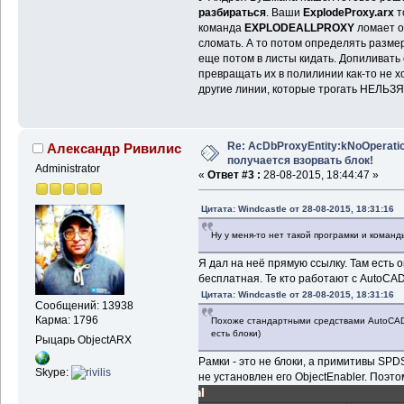
разбираться
. Ваши
ExplodeProxy.arx
т
команда
EXPLODEALLPROXY
ломает о
сломать. А то потом определять размер
еще потом в листы кидать. Допиливать
превращать их в полилинии как-то не х
другие линии, которые трогать НЕЛЬЗ
Re: AcDbProxyEntity:kNoOperatio
Александр Ривилис
получается взорвать блок!
Administrator
«
Ответ #3 :
28-08-2015, 18:44:47 »
Цитата: Windcastle от 28-08-2015, 18:31:16
Ну у меня-то нет такой програмки и ком
Я дал на неё прямую ссылку. Там есть 
бесплатная. Те кто работают с AutoCAD
Цитата: Windcastle от 28-08-2015, 18:31:16
Сообщений: 13938
Карма: 1796
Похоже стандартными средствами AutoCAD в
есть блоки)
Рыцарь ObjectARX
Рамки - это не блоки, а примитивы SPD
Skype:
не установлен его ObjectEnabler. Поэтом