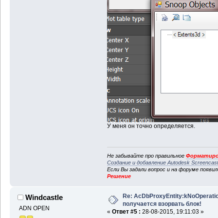
У меня он точно определяется.
Не забывайте про правильное
Форматиро
Создание и добавление Autodesk Screencas
Если Вы задали вопрос и на форуме появи
Решение
Re: AcDbProxyEntity:kNoOperatio
Windcastle
получается взорвать блок!
ADN OPEN
«
Ответ #5 :
28-08-2015, 19:11:03 »