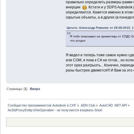
правильно определить размеры рамки п
инерции
. Кстати и у SDPS Autodes
определяются. Кажется именно в этом 
скрытые объекты, а в других (в понедел
Цитата: Александр Ривилис от 28-08-2015, 1
Я тебе показывал на примитивы от СПДС Gr
что угодно
Я видел и теперь тоже самое нужно с
или COM, я пока к C# не готов... но ес
этот орех разгрызть... Конечно, перио
разы быстрее движется!!! И Вам за это 
Страницы: [
1
]
Вверх
Сообщество программистов Autodesk в СНГ
»
ADN Club
»
AutoCAD .NET API
»
AcDbProxyEntity:kNoOperation - не получается взорвать блок!