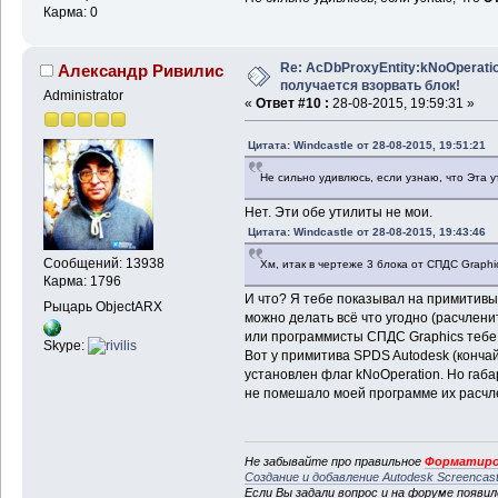
Карма: 0
Re: AcDbProxyEntity:kNoOperatio
Александр Ривилис
получается взорвать блок!
Administrator
«
Ответ #10 :
28-08-2015, 19:59:31 »
Цитата: Windcastle от 28-08-2015, 19:51:21
Не сильно удивлюсь, если узнаю, что Эта 
Нет. Эти обе утилиты не мои.
Цитата: Windcastle от 28-08-2015, 19:43:46
Сообщений: 13938
Хм, итак в чертеже 3 блока от СПДС Graphi
Карма: 1796
И что? Я тебе показывал на примитивы 
Рыцарь ObjectARX
можно делать всё что угодно (расчленить
или программисты СПДС Graphics тебе ч
Skype:
Вот у примитива SPDS Autodesk (конча
установлен флаг kNoOperation. Но габа
не помешало моей программе их расчле
Не забывайте про правильное
Форматиро
Создание и добавление Autodesk Screencas
Если Вы задали вопрос и на форуме появи