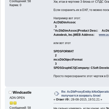
Сообщений: 58
Хм, итак в чертеже 3 блока от СПДС Gr
Карма: 0
Если сохранить их в DXF, то можно посм
Например вот этот:
AcDbDimAssoc
3
"AcDbDimAssoc|Product Desc: AcD
Autodesk, Inc.|WEB Address:
www.au
или вот этот
SPDSFORMAT
2
mcsDbObjectFormat
3
SPDSGraphiCS|Company: CSoft Devel
Просто пересохраните этот чертеж в DX
Re: AcDbProxyEntity:kNoOperatio
Windcastle
получается взорвать блок!
ADN OPEN
«
Ответ #9 :
28-08-2015, 19:51:21 »
Сообщений: 58
Не сильно удивлюсь, если узнаю, что
Э