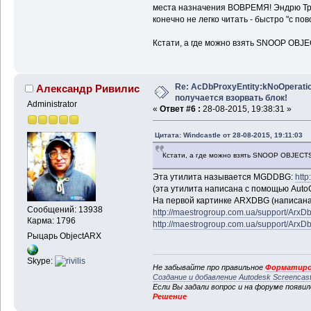
места назначения ВОВРЕМЯ! Эндрю Трое
конечно не легко читать - быстро "с пово
Кстати, а где можно взять SNOOP OBJ
Re: AcDbProxyEntity:kNoOperatio
Александр Ривилис
получается взорвать блок!
Administrator
«
Ответ #6 :
28-08-2015, 19:38:31 »
Цитата: Windcastle от 28-08-2015, 19:11:03
Кстати, а где можно взять SNOOP OBJECT
Эта утилита называется MGDDBG:
http
(эта утилита написана с помощью Auto
На первой картинке ARXDBG (написана 
Сообщений: 13938
http://maestrogroup.com.ua/support/ArxD
Карма: 1796
http://maestrogroup.com.ua/support/ArxD
Рыцарь ObjectARX
Skype:
Не забывайте про правильное
Форматиро
Создание и добавление Autodesk Screencas
Если Вы задали вопрос и на форуме появи
Решение