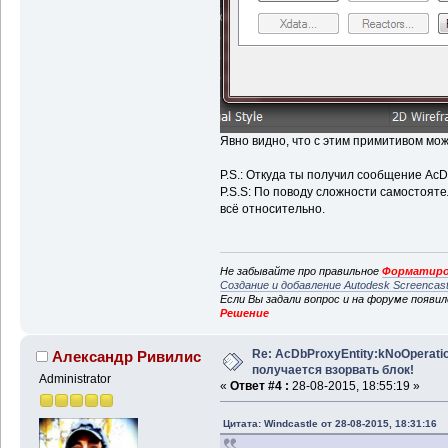
Явно видно, что с этим примитивом мож
P.S.: Откуда ты получил сообщение AcD
P.S.S: По поводу сложности самостоя
всё относительно.
Не забывайте про правильное
Форматиро
Создание и добавление Autodesk Screencas
Если Вы задали вопрос и на форуме появи
Решение
Re: AcDbProxyEntity:kNoOperatio
Александр Ривилис
получается взорвать блок!
Administrator
«
Ответ #4 :
28-08-2015, 18:55:19 »
Цитата: Windcastle от 28-08-2015, 18:31:16