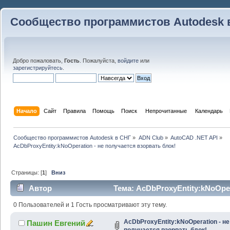
Сообщество программистов Autodesk 
Добро пожаловать,
Гость
. Пожалуйста,
войдите
или
зарегистрируйтесь
.
Начало
Сайт
Правила
Помощь
Поиск
 Непрочитанные 
Календарь
Сообщество программистов Autodesk в СНГ
»
ADN Club
»
AutoCAD .NET API
»
AcDbProxyEntity:kNoOperation - не получается взорвать блок!
Страницы: [
1
]
Вниз
Автор
Тема: AcDbProxyEntity:kNoOper
(Прочитано 80228 раз)
0 Пользователей и 1 Гость просматривают эту тему.
AcDbProxyEntity:kNoOperation - не
Пашин Евгений
получается взорвать блок!