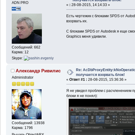
ADN PRO
«
:
28-08-2015, 14:14:33 »
Есть чертежик с блоками SPDS от Autod
взорвать их.
С блоками SPDS от Autodesk я еще смо
Graphics меня удивили.
Сообщений: 662
Карма: 12
Skype:
Re: AcDbProxyEntity:kNoOperatio
Александр Ривилис
получается взорвать блок!
Administrator
«
Ответ #1 :
28-08-2015, 15:36:36 »
Я не увидел проблем с расчленением пр
блоки я не понял):
Сообщений: 13938
Карма: 1796
Рыцарь ObjectARX