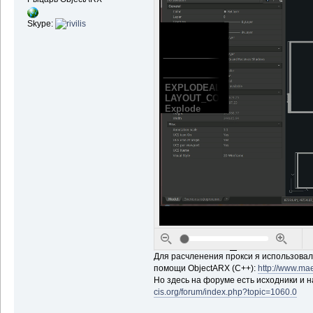
Skype:
Для расчленения прокси я использовал
помощи ObjectARX (C++):
http://www.ma
Но здесь на форуме есть исходники и н
cis.org/forum/index.php?topic=1060.0