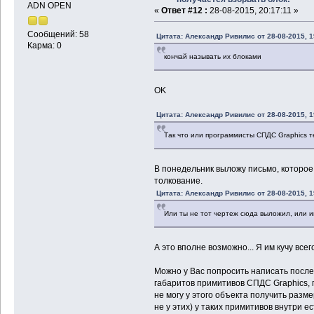
ADN OPEN
«
Ответ #12 :
28-08-2015, 20:17:11 »
Сообщений: 58
Цитата: Александр Ривилис от 28-08-2015, 1
Карма: 0
кончай называть их блоками
OK
Цитата: Александр Ривилис от 28-08-2015, 1
Так что или программисты СПДС Graphics теб
В понедельник выложу письмо, которое
толкование.
Цитата: Александр Ривилис от 28-08-2015, 1
Или ты не тот чертеж сюда выложил, или и
А это вполне возможно... Я им кучу все
Можно у Вас попросить написать посл
габаритов примитивов СПДС Graphics, 
не могу у этого объекта получить разм
не у этих) у таких примитивов внутри 