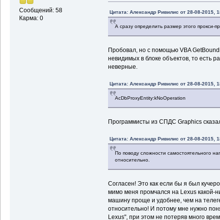
Сообщений: 58
Цитата: Александр Ривилис от 28-08-2015, 1
Карма: 0
А сразу определить размер этого прокси-п
Пробовал, но с помощью VBA GetBound
невидимых в блоке объектов, то есть 
неверные.
Цитата: Александр Ривилис от 28-08-2015, 1
AcDbProxyEntity:kNoOperation
Программисты из СПДС Graphics сказа
Цитата: Александр Ривилис от 28-08-2015, 1
По поводу сложности самостоятельного н
относительно.
Согласен! Это как если бы я был кучер
мимо меня промчался на Lexus какой-ни
машину проще и удобнее, чем на телеге
относительно! И потому мне нужно понят
Lexus", при этом не потеряв много вре