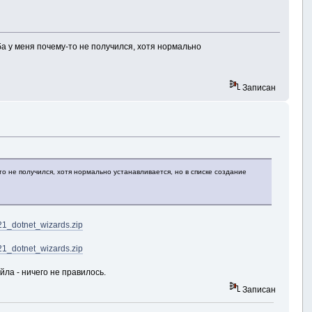
аба у меня почему-то не получился, хотя нормально
Записан
-то не получился, хотя нормально устанавливается, но в списке создание
1_dotnet_wizards.zip
1_dotnet_wizards.zip
йла - ничего не правилось.
Записан