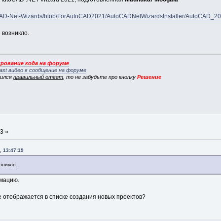
CAD-Net-Wizards/blob/ForAutoCAD2021/AutoCADNetWizardsInstaller/AutoCAD_20
 возникло.
рование кода на форуме
ast видео в сообщение на форуме
вился
правильный ответ
, то не забудьте про кнопку
Решение
3 »
, 13:47:19
зникло.
мацию.
е отображается в списке создания новых проектов?