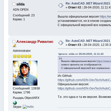
Re: AutoCAD .NET Wizard 2021
silda
«
Ответ #2 :
28-04-2020, 11:11:4
ADN OPEN
Сообщений: 23
Вышла официальная версия
https://
Карма: 1
устанавливается, но в списке создан
С официальной версией все нормаль
Re: AutoCAD .NET Wizard 2021
Александр Ривилис
«
Ответ #3 :
28-04-2020, 12:35:3
Administrator
Цитата: silda от 28-04-2020, 11:11:43
Вышла официальная версия
https://www.
нового проекта не отображается.
С официальной версией все нормально.
Из GitHub:
https://github.com/ADN-DevTech/Auto
Официальная версия:
Сообщений: 13938
https://github.com/ADN-DevTech/Auto
Карма: 1796
Т.е. это одна и та же версия. Возмо
Рыцарь ObjectARX
Skype: