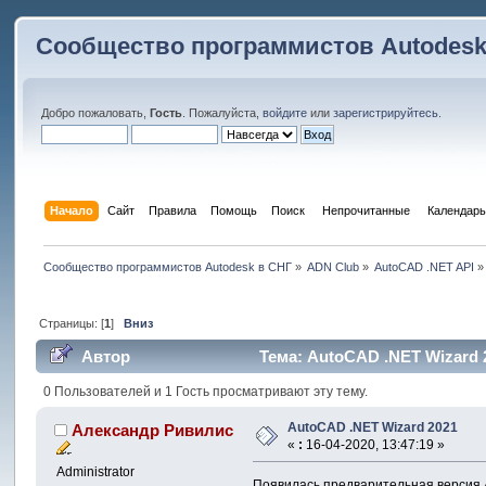
Сообщество программистов Autodesk
Добро пожаловать,
Гость
. Пожалуйста,
войдите
или
зарегистрируйтесь
.
Начало
Сайт
Правила
Помощь
Поиск
 Непрочитанные 
Календарь
Сообщество программистов Autodesk в СНГ
»
ADN Club
»
AutoCAD .NET API
»
Страницы: [
1
]
Вниз
Автор
Тема: AutoCAD .NET Wizard 
0 Пользователей и 1 Гость просматривают эту тему.
AutoCAD .NET Wizard 2021
Александр Ривилис
«
:
16-04-2020, 13:47:19 »
Administrator
Появилась предварительная версия 