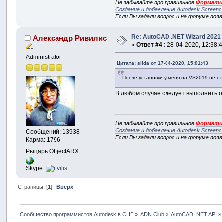
Не забывайте про правильное
Формати
Создание и добавление Autodesk Screenc
Если Вы задали вопрос и на форуме поя
Re: AutoCAD .NET Wizard 2021
Александр Ривилис
«
Ответ #4 :
28-04-2020, 12:38:4
Administrator
Цитата: silda от 17-04-2020, 15:01:43
После установки у меня на VS2019 не от
В любом случае следует выполнить о
Не забывайте про правильное
Формати
Создание и добавление Autodesk Screenc
Сообщений: 13938
Если Вы задали вопрос и на форуме поя
Карма: 1796
Рыцарь ObjectARX
Skype:
Страницы: [
1
]
Вверх
Сообщество программистов Autodesk в СНГ
»
ADN Club
»
AutoCAD .NET API
»