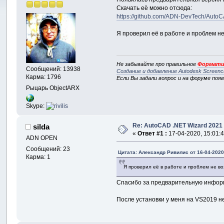
Скачать её можно отсюда:
https://github.com/ADN-DevTech/Auto
Я проверил её в работе и проблем не
Не забывайте про правильное
Формати
Сообщений: 13938
Создание и добавление Autodesk Screenc
Карма: 1796
Если Вы задали вопрос и на форуме поя
Рыцарь ObjectARX
Skype:
Re: AutoCAD .NET Wizard 2021
silda
«
Ответ #1 :
17-04-2020, 15:01:4
ADN OPEN
Сообщений: 23
Цитата: Александр Ривилис от 16-04-2020
Карма: 1
Я проверил её в работе и проблем не во
Спасибо за предварительную инфор
После установки у меня на VS2019 н