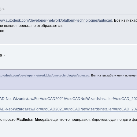
3 »
www.autodesk.com/developer-network/platform-technologies/autocad
. Вот из гитх
ие нового проекта не отображается.
но.
9 »
autodesk.com/developer-network/platform-technologies/autocad
. Вот из гитхаба у меня почему
CAD-Net-Wizards/raw/ForAutoCAD2021/AutoCADNetWizardsInstaller/AutoCAD_202
CAD-Net-Wizards/raw/ForAutoCAD2021/AutoCADNetWizardsInstaller/AutoCAD_202
жно просто
Madhukar Moogala
еще что-то подправил. Впрочем, судя по дате фа