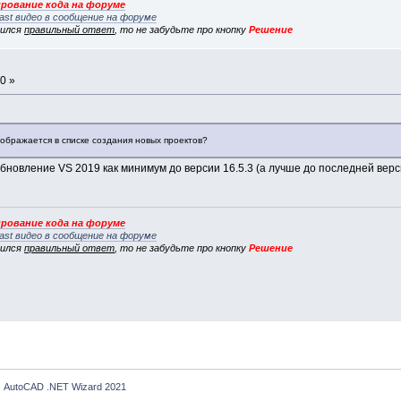
рование кода на форуме
ast видео в сообщение на форуме
вился
правильный ответ
, то не забудьте про кнопку
Решение
0 »
ображается в списке создания новых проектов?
бновление VS 2019 как минимум до версии 16.5.3 (а лучше до последней верс
рование кода на форуме
ast видео в сообщение на форуме
вился
правильный ответ
, то не забудьте про кнопку
Решение
AutoCAD .NET Wizard 2021