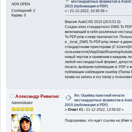
нестандартных форматов в Auto
ADN OPEN
2015 (публикация в PDF)
Сообщений: 2
«
:
21-12-2022, 10:30:39 »
Карма: 0
Версия AutoCAD 2015 (20.0.51.0)
Создан клон стандартного DWG To PDF.
включающий в себя различные нестан
To PDF.pmp к нему прилагается. Польз
и _local_DWG To PDF.pmp лежат в дире
стандартными принтерами (C:\Users\{
пользователя}\AppData\Roaming\Autodes
новый чертеж и применим к каждому ли
любой нестандартный формат, допусти
печати, выберем публикацию в: PDF и ж
публикации наблюдаем ошибку (Папка Pl
права на запись в эту папку у пользоват
Re: Ошибка пакетной печати
Александр Ривилис
нестандартных форматов в Aut
Administrator
2015 (публикация в PDF)
«
Ответ #1 :
21-12-2022, 13:56:02 »
Подозреваю, что идет ссылка на {Имя п