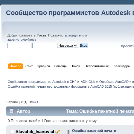
Сообщество программистов Autodesk 
Добро пожаловать,
Гость
. Пожалуйста,
войдите
или
зарегистрируйтесь
.
Проект
Начало
Сайт
Правила
Помощь
Поиск
 Непрочитанные 
Календарь
Сообщество программистов Autodesk в СНГ
»
ADN Club
»
Ошибки в AutoCAD и 
Ошибка пакетной печати нестандартных форматов в AutoCAD 2015 (публикация 
Страницы: [
1
]
Вниз
Автор
Тема: Ошибка пакетной печат
2015 (публикация в PDF) (Прочитано 34365 раз)
0 Пользователей и 1 Гость просматривают эту тему.
Ошибка пакетной печати
Slavchik_Ivanovich