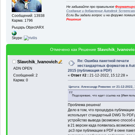
Не забывайте про правильное
Форматиро
Создание и добавление Autodesk Screencas
Если Вы задали вопрос и на форуме появи
Сообщений: 13938
Решение
Карма: 1796
Рыцарь ObjectARX
Skype:
Отмечено как Решение
Slavchik_Ivanovi
Re: Ошибка пакетной печати
Slavchik_Ivanovich
нестандартных форматов в Au
ADN OPEN
2015 (публикация в PDF)
Сообщений: 2
«
Ответ #2 :
21-12-2022, 15:12:28 »
Карма: 0
Цитата: Александр Ривилис от 21-12-2022, 
Подозреваю, что идет ссылка на {Имя поль
Проблема решена!
Дело в том, что процедура публикаци
использует стандартный DWG To PDF.
устройство вывода (возможно способ ес
в 21 версии када появилась возможно
.pc3 при публикации в PDF в окне пакет