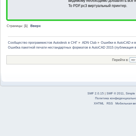
видимому необходимо добавлять все
To PDF.pc3 виртуальный принтер.
Страницы: [
1
]
Вверх
Сообщество программистов Autodesk в СНГ
»
ADN Club
»
Ошибки в AutoCAD и 
Ошибка пакетной печати нестандартных форматов в AutoCAD 2015 (публикация 
Перейти в:
SMF 2.0.15
|
SMF © 2011
,
Simple
Политика конфиденциальн
XHTML
RSS
Мобильная ве