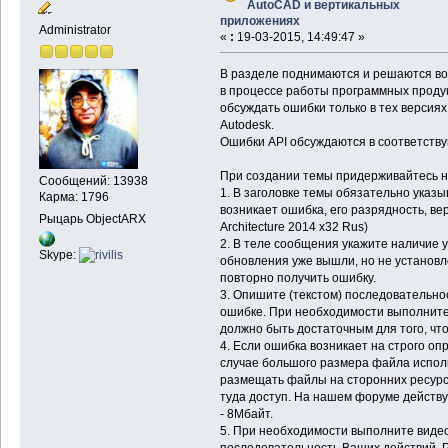
AutoCAD и вертикальных
приложениях
Administrator
«
:
19-03-2015, 14:49:47 »
В разделе поднимаются и решаются во
в процессе работы программных продук
обсуждать ошибки только в тех версия
Autodesk.
Ошибки API обсуждаются в соответств
При создании темы придерживайтесь н
Сообщений: 13938
1. В заголовке темы обязательно указы
Карма: 1796
возникает ошибка, его разрядность, в
Рыцарь ObjectARX
Architecture 2014 x32 Rus)
2. В теле сообщения укажите наличие 
Skype:
обновления уже вышли, но не установл
повторно получить ошибку.
3. Опишите (текстом) последовательно
ошибке. При необходимости выполните
должно быть достаточным для того, что
4. Если ошибка возникает на строго о
случае большого размера файла испол
размещать файлы на сторонних ресурс
туда доступ. На нашем форуме действ
- 8Мбайт.
5. При необходимости выполните видео
последовательность Ваших действий. 