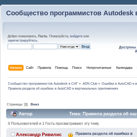
Сообщество программистов Autodesk 
Добро пожаловать,
Гость
. Пожалуйста,
войдите
или
зарегистрируйтесь
.
Доступны 
A
Начало
Сайт
Правила
Помощь
Поиск
 Непрочитанные 
Календарь
Сообщество программистов Autodesk в СНГ
»
ADN Club
»
Ошибки в AutoCAD и 
Правила раздела об ошибках в AutoCAD и вертикальных приложениях
Страницы: [
1
]
Вниз
Автор
Тема: Правила раздела об ош
приложениях (Прочитано 44416 раз)
0 Пользователей и 1 Гость просматривают эту тему.
Правила раздела об ошибках в
Александр Ривилис