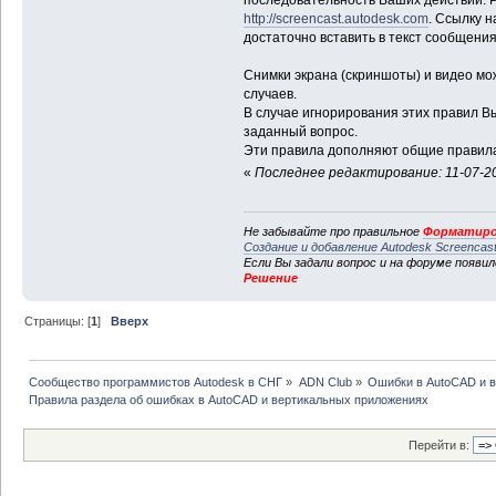
http://screencast.autodesk.com
. Ссылку н
достаточно вставить в текст сообщения
Снимки экрана (скриншоты) и видео мо
случаев.
В случае игнорирования этих правил В
заданный вопрос.
Эти правила дополняют общие правила
«
Последнее редактирование: 11-07-20
Не забывайте про правильное
Форматиро
Создание и добавление Autodesk Screencas
Если Вы задали вопрос и на форуме появи
Решение
Страницы: [
1
]
Вверх
Сообщество программистов Autodesk в СНГ
»
ADN Club
»
Ошибки в AutoCAD и 
Правила раздела об ошибках в AutoCAD и вертикальных приложениях
Перейти в: