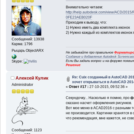
Внимательно читаем:
http://help.autodesk.com/view/ACD/20
0FE23AEB020F
Приходим к выводу, что:
1) Нужно иметь два комплекта иконок
2) Нужно каждый из комплектов иконок 
Сообщений: 13938
Карма: 1796
Рыцарь ObjectARX
Не забывайте про правильное
Форматиро
Создание и добавление Autodesk Screencas
Если Вы задали вопрос и на форуме появи
Skype:
Решение
Re: Cuix созданный в AutoCAD 20
Алексей Кулик
хочет открываться в AutoCAD 201
Administrator
«
Ответ #17 :
27-10-2015, 09:52:36 »
Секундочку... Насколько я помню, про
ф
сказано насчет оформления рисунков.
Вот мое меню в ACAD2016 с разными 
не производится. Картинки хранятся в 
что рекомендация, мне кажется, не со
Сообщений: 1123