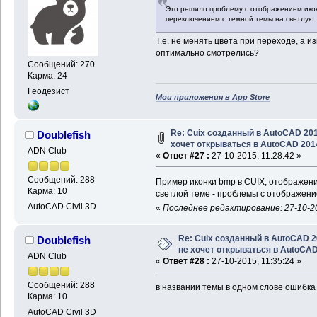
Это решило проблему с отображением икон
переключением с темной темы на светлую.
Т.е. не менять цвета при переходе, а и
оптимально смотрелись?
Сообщений: 270
Карма: 24
Геодезист
Мои приложения в App Store
Re: Cuix созданный в AutoCAD 20
Doublefish
хочет открываться в AutoCAD 201
ADN Club
«
Ответ #27 :
27-10-2015, 11:28:42 »
Сообщений: 288
Пример иконки bmp в CUIX, отображени
Карма: 10
светлой теме - проблемы с отображени
AutoCAD Civil 3D
«
Последнее редактирование: 27-10-201
Re: Cuix созданный в AutoCAD 
Doublefish
не хочет открываться в AutoCA
ADN Club
«
Ответ #28 :
27-10-2015, 11:35:24 »
Сообщений: 288
в названии темы в одном слове ошибка
Карма: 10
AutoCAD Civil 3D