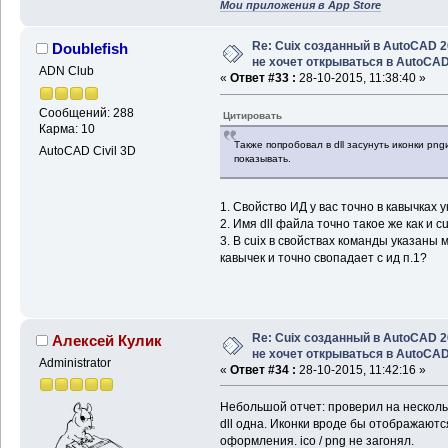
Мои приложения в App Store
Re: Cuix созданный в AutoCAD 
Doublefish
не хочет открываться в AutoCA
ADN Club
«
Ответ #33 :
28-10-2015, 11:38:40 »
Сообщений: 288
Цитировать
Карма: 10
Также попробовал в dll засунуть иконки png
AutoCAD Civil 3D
показывать.
1. Свойство ИД у вас точно в кавычках у
2. Имя dll файла точно такое же как и 
3. В cuix в свойствах команды указаны
кавычек и точно свопадает с ид п.1?
Re: Cuix созданный в AutoCAD 
Алексей Кулик
не хочет открываться в AutoCA
Administrator
«
Ответ #34 :
28-10-2015, 11:42:16 »
Небольшой отчет: проверил на несколь
dll одна. Иконки вроде бы отображаютс
оформления. ico / png не загонял.