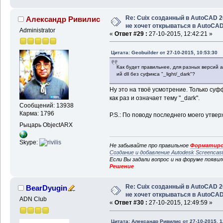
Re: Cuix созданный в AutoCAD 
Александр Ривилис
не хочет открываться в AutoCA
Administrator
«
Ответ #29 :
27-10-2015, 12:42:21 »
Цитата: Geobuilder от 27-10-2015, 10:53:30
Как будет правильнее, для разных версий а
ий dll без суфикса "_light/_dark"?
Ну это на твоё усмотрение. Только суф
как раз и означает тему "_dark".
Сообщений: 13938
Карма: 1796
P.S.: По поводу последнего моего утве
Рыцарь ObjectARX
Skype:
Не забывайте про правильное
Форматиро
Создание и добавление Autodesk Screencas
Если Вы задали вопрос и на форуме появи
Решение
Re: Cuix созданный в AutoCAD 
BearDyugin
не хочет открываться в AutoCA
ADN Club
«
Ответ #30 :
27-10-2015, 12:49:59 »
Цитата: Александр Ривилис от 27-10-2015, 1