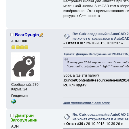
настройках кнопки указывается при эт
маленькой кнопки. AutoCAD сам выбере
изображения. Этот прием позволяет си
ресурсах C++ проекта.
Re: Cuix созданный в AutoCAD 
BearDyugin
не хочет открываться в AutoCA
ADN Club
«
Ответ #38 :
29-10-2015, 10:32:37 »
Цитата: Дмитрий Загорулькин от 29-10-2015,
В папку для 2014 версии - только "светлая" 
"светлая" с суффиксом "_light", "темная" - 
Воот, а где эти папки?
.bundle\Contents\Resources\en-us\2014
Сообщений: 270
RU
или
куда?
Карма: 24
Геодезист
Мои приложения в App Store
Re: Cuix созданный в AutoCAD 
Дмитрий
не хочет открываться в AutoCA
Загорулькин
«
Ответ #39 :
29-10-2015, 10:39:26 »
ADN