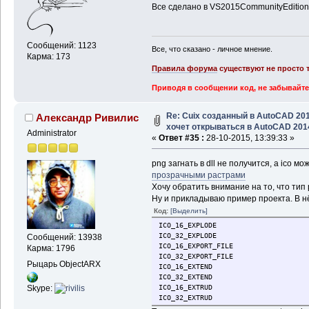
Все сделано в VS2015CommunityEdition
Сообщений: 1123
Все, что сказано - личное мнение.
Карма: 173
Правила форума
существуют не просто т
Приводя в сообщении код, не забывайте
Re: Cuix созданный в AutoCAD 20
Александр Ривилис
хочет открываться в AutoCAD 201
Administrator
«
Ответ #35 :
28-10-2015, 13:39:33 »
png загнать в dll не получится, а ico мо
прозрачными растрами
Хочу обратить внимание на то, что тип
Ну и прикладываю пример проекта. В нём
Код:
[Выделить]
ICO_16_EXPLODE
ICO_32_EXPLODE
Сообщений: 13938
ICO_16_EXPORT_FILE
Карма: 1796
ICO_32_EXPORT_FILE
Рыцарь ObjectARX
ICO_16_EXTEND
ICO_32_EXTEND
ICO_16_EXTRUD
Skype:
ICO_32_EXTRUD