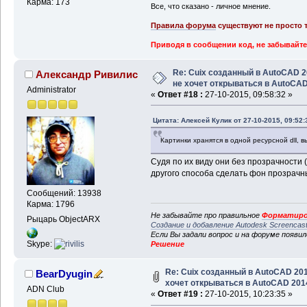
Карма: 173
Все, что сказано - личное мнение.
Правила форума
существуют не просто т
Приводя в сообщении код, не забывайте
Re: Cuix созданный в AutoCAD 
Александр Ривилис
не хочет открываться в AutoCA
Administrator
«
Ответ #18 :
27-10-2015, 09:58:32 »
Цитата: Алексей Кулик от 27-10-2015, 09:52:
Картинки хранятся в одной ресурсной dll, 
Судя по их виду они без прозрачности (т.
другого способа сделать фон прозрачн
Сообщений: 13938
Карма: 1796
Не забывайте про правильное
Форматиро
Рыцарь ObjectARX
Создание и добавление Autodesk Screencas
Если Вы задали вопрос и на форуме появи
Skype:
Решение
Re: Cuix созданный в AutoCAD 20
BearDyugin
хочет открываться в AutoCAD 201
ADN Club
«
Ответ #19 :
27-10-2015, 10:23:35 »