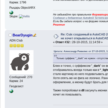
Карма: 1796
Рыцарь ObjectARX
Не забывайте про правильное
Форматиро
Skype:
Создание и добавление Autodesk Screencas
Если Вы задали вопрос и на форуме появи
Решение
Re: Cuix созданный в AutoCAD 
BearDyugin
не хочет открываться в AutoCA
ADN Club
«
Ответ #32 :
28-10-2015, 11:14:59 »
Цитата: Александр Ривилис от 27-10-2015, 1
Только суффикс "_dark" не нужен - отсутств
Блин и точно, с суффиксом "
_dark
" он 
отображалось всегда только как в
*_ligh
стало картинку из него подхватывать д
Сообщений: 270
Хотя опять же не фига не логично. Ран
Карма: 24
оформление, а иконку будут брать для
Геодезист
Также попробовал в
dll
засунуть иконки
хочет их показывать.