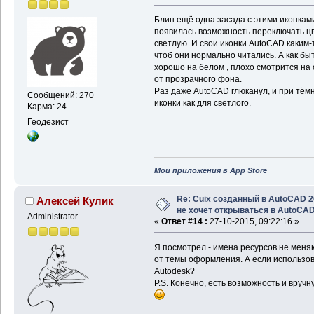
Блин ещё одна засада с этими иконками
появилась возможность переключать ц
светлую. И свои иконки AutoCAD каким-
чтоб они нормально читались. А как бы
хорошо на белом , плохо смотрится на с
от прозрачного фона.
Раз даже AutoCAD глюканул, и при тём
Сообщений: 270
иконки как для светлого.
Карма: 24
Геодезист
Мои приложения в App Store
Re: Cuix созданный в AutoCAD 
Алексей Кулик
не хочет открываться в AutoCA
Administrator
«
Ответ #14 :
27-10-2015, 09:22:16 »
Я посмотрел - имена ресурсов не мен
от темы оформления. А если использов
Autodesk?
P.S. Конечно, есть возможность и вручн