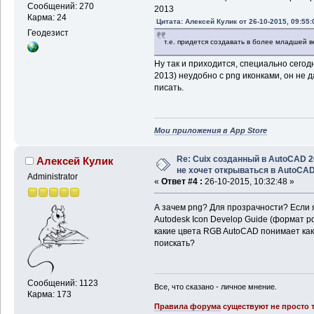
Сообщений: 270
2013
Карма: 24
Цитата: Алексей Кулик от 26-10-2015, 09:55:
Геодезист
т.е. придется создавать в более младшей в
Ну так и приходится, специально сегод
2013) неудобно с png иконками, он не 
писать.
Мои приложения в App Store
Re: Cuix созданный в AutoCAD 
Алексей Кулик
не хочет открываться в AutoCA
Administrator
«
Ответ #4 :
26-10-2015, 10:32:48 »
А зачем png? Для прозрачности? Если 
Autodesk Icon Develop Guide (формат pd
какие цвета RGB AutoCAD понимает как 
поискать?
Сообщений: 1123
Все, что сказано - личное мнение.
Карма: 173
Правила форума
существуют не просто т