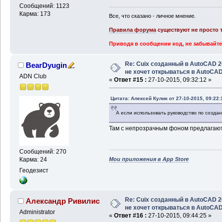
Сообщений: 1123
Карма: 173
Все, что сказано - личное мнение.
Правила форума
существуют не просто т
Приводя в сообщении код, не забывайте
Re: Cuix созданный в AutoCAD 
BearDyugin
не хочет открываться в AutoCA
ADN Club
«
Ответ #15 :
27-10-2015, 09:32:12 »
Цитата: Алексей Кулик от 27-10-2015, 09:22:
А если использовать руководство по созда
Там с непрозрачным фоном предлагают
Сообщений: 270
Мои приложения в App Store
Карма: 24
Геодезист
Re: Cuix созданный в AutoCAD 
Александр Ривилис
не хочет открываться в AutoCA
Administrator
«
Ответ #16 :
27-10-2015, 09:44:25 »