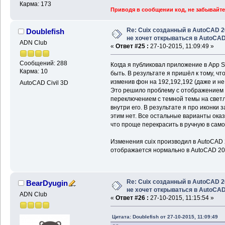
Карма: 173
Приводя в сообщении код, не забывайте
Re: Cuix созданный в AutoCAD 
Doublefish
не хочет открываться в AutoCA
ADN Club
«
Ответ #25 :
27-10-2015, 11:09:49 »
Сообщений: 288
Когда я публиковал приложение в App St
Карма: 10
быть. В результате я пришёл к тому, ч
изменив фон на 192,192,192 (даже и не 
AutoCAD Civil 3D
Это решило проблему с отображением и
переключением с темной темы на светлу
внутри его. В результате я про иконки 
этим нет. Все остальные варианты оказ
что проще перекрасить в ручную в сам
Изменения cuix производил в AutoCAD 
отображается нормально в AutoCAD 20
Re: Cuix созданный в AutoCAD 
BearDyugin
не хочет открываться в AutoCA
ADN Club
«
Ответ #26 :
27-10-2015, 11:15:54 »
Цитата: Doublefish от 27-10-2015, 11:09:49