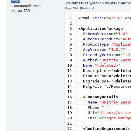
Все секретное удалил и пометил как "<
Сообщений: 2531
Код - XML
[Выбрать]
Карма: 739
<?xml
version
=
"1.0"
en
<ApplicationPackage
SchemaVersion
=
"1.0"
AutodeskProduct
=
"Aut
ProductType
=
"Applica
AppVersion
=
"1.0.2"
FriendlyVersion
=
"1.0
Author
=
"Dmitriy Zago
Name
=
"<deleted>
"
  Description="
<delete
  ProductCode="
<delete
  UpgradeCode="
<delete
  HelpFile="./Resource
<CompanyDetails
Name
=
"Dmitriy Zago
Phone
=
" "
Url
=
"https://vk.co
Email
=
"zagor.dmtr@
<RuntimeRequirements