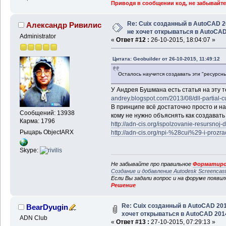
Приводя в сообщении код, не забывайте
Re: Cuix созданный в AutoCAD 
Александр Ривилис
не хочет открываться в AutoCA
Administrator
«
Ответ #12 :
26-10-2015, 18:04:07 »
Цитата: Geobuilder от 26-10-2015, 11:49:12
Осталось научится создавать эти "ресурсны
У Андрея Бушмана есть статья на эту т
andrey.blogspot.com/2013/08/dll-partial-c
В принципе всё достаточно просто и наг
Сообщений: 13938
кому не нужно объяснять как создавать 
Карма: 1796
http://adn-cis.org/ispolzovanie-resursnoj-
Рыцарь ObjectARX
http://adn-cis.org/npi-%28cui%29-i-prozrac
Skype:
Не забывайте про правильное
Форматиро
Создание и добавление Autodesk Screencas
Если Вы задали вопрос и на форуме появи
Решение
Re: Cuix созданный в AutoCAD 20
BearDyugin
хочет открываться в AutoCAD 201
ADN Club
«
Ответ #13 :
27-10-2015, 07:29:13 »