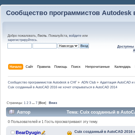
Сообщество программистов Autodesk 
Добро пожаловать,
Гость
. Пожалуйста,
войдите
или
зарегистрируйтесь
.
Доступны 
A
Начало
Сайт
Правила
Помощь
Поиск
 Непрочитанные 
Календарь
Сообщество программистов Autodesk в СНГ
»
ADN Club
»
Адаптация AutoCAD и
Cuix созданный в AutoCAD 2016 не хочет открываться в AutoCAD 2014
Страницы:
1
2
3
...
7
[
Все
]
Вниз
Автор
Тема: Cuix созданный в AutoC
AutoCAD 2014 (Прочитано 158353 раз)
0 Пользователей и 1 Гость просматривают эту тему.
Cuix созданный в AutoCAD 2016 
BearDyugin