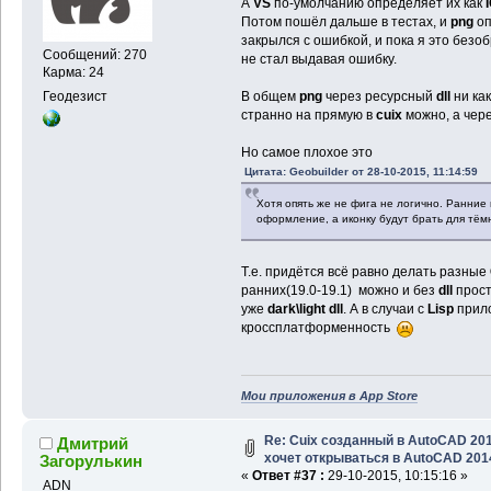
А
VS
по-умолчанию определяет их как
Потом пошёл дальше в тестах, и
png
оп
закрылся с ошибкой, и пока я это безо
Сообщений: 270
не стал выдавая ошибку.
Карма: 24
Геодезист
В общем
png
через ресурсный
dll
ни ка
странно на прямую в
cuix
можно, а чер
Но самое плохое это
Цитата: Geobuilder от 28-10-2015, 11:14:59
Хотя опять же не фига не логично. Ранние 
оформление, а иконку будут брать для тём
Т.е. придётся всё равно делать разные
ранних(19.0-19.1) можно и без
dll
прост
уже
dark\light dll
. А в случаи с
Lisp
прило
кроссплатформенность
Мои приложения в App Store
Re: Cuix созданный в AutoCAD 20
Дмитрий
хочет открываться в AutoCAD 201
Загорулькин
«
Ответ #37 :
29-10-2015, 10:15:16 »
ADN