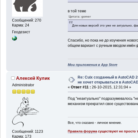
в той теме
Цитата: gomer
Сообщений: 270
Карма: 24
Для новых версий это уже не актуально, фа
Геодезист
Спасибо, но пока не до изучения нового 
общем вариант с ручным вводом имён
Мои приложения в App Store
Re: Cuix созданный в AutoCAD 
Алексей Кулик
не хочет открываться в AutoCA
Administrator
«
Ответ #11 :
26-10-2015, 12:31:04 »
Под "неактуально" подразумевалось "не
механизм прекратил свое существова
Все, что сказано - личное мнение.
Правила форума
существуют не просто т
Сообщений: 1123
Карма: 173