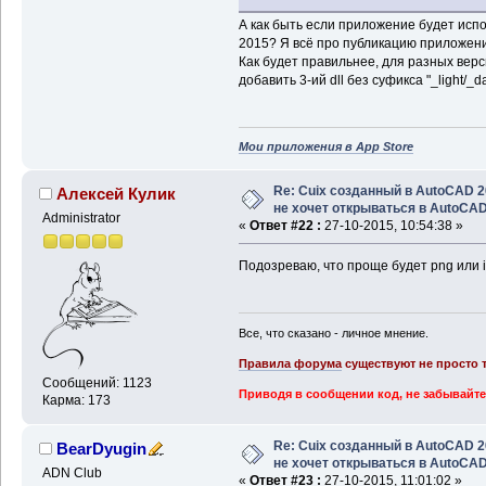
А как быть если приложение будет исп
2015? Я всё про публикацию приложений
Как будет правильнее, для разных верс
добавить 3-ий dll без суфикса "_light/_d
Мои приложения в App Store
Re: Cuix созданный в AutoCAD 
Алексей Кулик
не хочет открываться в AutoCA
Administrator
«
Ответ #22 :
27-10-2015, 10:54:38 »
Подозреваю, что проще будет png или ico
Все, что сказано - личное мнение.
Правила форума
существуют не просто т
Сообщений: 1123
Приводя в сообщении код, не забывайте
Карма: 173
Re: Cuix созданный в AutoCAD 
BearDyugin
не хочет открываться в AutoCA
ADN Club
«
Ответ #23 :
27-10-2015, 11:01:02 »