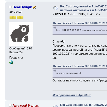
Re: Cuix созданный в AutoCAD 
BearDyugin
не хочет открываться в AutoCA
ADN Club
«
Ответ #8 :
26-10-2015, 11:49:12 »
Цитата: Алексей Кулик от 26-10-2015, 11:23:
Т.е. RGB 192,192,192 понимается acad'ом к
Спасибо!
Проверил так оно и есть, только не сов
Сообщений: 270
других прозрачностей на этот "серый" 
Карма: 24
192,192,192" и тем самым добавляя сер
Геодезист
да.
Цитата: Алексей Кулик от 26-10-2015, 11:26:
создать ресурсную dll
Осталось научится создавать эти "ресу
Мои приложения в App Store
Re: Cuix созданный в AutoCAD 
Алексей Кулик