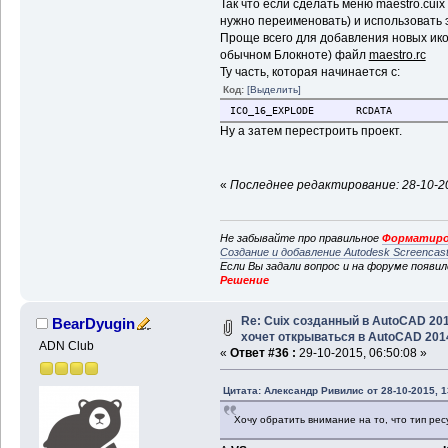
Так что если сделать меню maestro.cuix 
нужно переименовать) и использовать 
Проще всего для добавления новых ико
обычном Блокноте) файл
maestro.rc
Ту часть, которая начинается с:
Код:
[Выделить]
ICO_16_EXPLODE RCDATA "./
Ну а затем перестроить проект.
«
Последнее редактирование: 28-10-20
Не забывайте про правильное
Форматиро
Создание и добавление Autodesk Screencas
Если Вы задали вопрос и на форуме появи
Решение
Re: Cuix созданный в AutoCAD 20
BearDyugin
хочет открываться в AutoCAD 201
ADN Club
«
Ответ #36 :
29-10-2015, 06:50:08 »
Цитата: Александр Ривилис от 28-10-2015, 1
Хочу обратить внимание на то, что тип ре