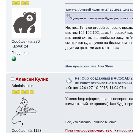
Цитата: Алексей Кулик от 27-10-2015, 10:54:
Подозреваю, что проще будет png или ico за
Не, не... Тут уже второй вопрос, с пр
цветом 192,192,192, самый простой ва
цветовой схемы, на твоём же рисунке "
Сообщений: 270
смотрится куда лучше на белом чем на
Карма: 24
другими цветами для контраста.
Геодезист
Мои приложения в App Store
Re: Cuix созданный в AutoCAD 
Алексей Кулик
не хочет открываться в AutoCA
Administrator
«
Ответ #24 :
27-10-2015, 11:04:07 »
У меня bmp сформированы неверно, над
комментарий не прошел). Как будет вре
Все, что сказано - личное мнение.
Правила форума
существуют не просто т
Сообщений: 1123