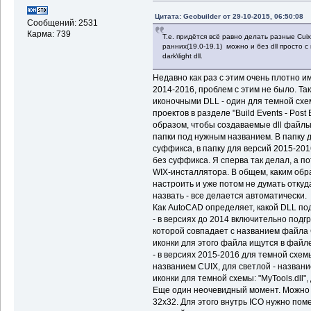
Цитата: Geobuilder от 29-10-2015, 06:50:08
Сообщений: 2531
Карма: 739
Т.е. придётся всё равно делать разные Cui
ранних(19.0-19.1) можно и без dll просто с
dark\light dll.
Недавно как раз с этим очень плотно и
2014-2016, проблем с этим не было. Та
иконочными DLL - один для темной схем
проектов в разделе "Build Events - Pos
образом, чтобы создаваемые dll файлы
папки под нужным названием. В папку дл
суффикса, в папку для версий 2015-2016 
без суффикса. Я сперва так делал, а п
WIX-инсталлятора. В общем, каким обр
настроить и уже потом не думать откуд
назвать - все делается автоматически.
Как AutoCAD определяет, какой DLL по
- в версиях до 2014 включительно подг
которой совпадает с названием файла CI
иконки для этого файла ищутся в файле 
- в версиях 2015-2016 для темной схе
названием CUIX, для светлой - название 
иконки для темной схемы: "MyTools.dll", д
Еще один неочевидный момент. Можно с
32х32. Для этого внутрь ICO нужно по