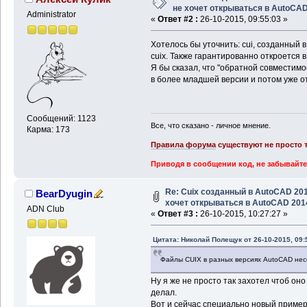
не хочет открываться в AutoCA
Administrator
«
Ответ #2 :
26-10-2015, 09:55:03 »
Хотелось бы уточнить: cui, созданный 
cuix. Также гарантированно откроется в
Я бы сказал, что "обратной совместимо
в более младшей версии и потом уже от
Сообщений: 1123
Все, что сказано - личное мнение.
Карма: 173
Правила форума
существуют не просто т
Приводя в сообщении код, не забывайте
Re: Cuix созданный в AutoCAD 20
BearDyugin
хочет открываться в AutoCAD 201
ADN Club
«
Ответ #3 :
26-10-2015, 10:27:27 »
Цитата: Николай Полещук от 26-10-2015, 09:
Файлы CUIX в разных версиях AutoCAD не
Ну я же не просто так захотел чтоб оно
делал.
Вот и сейчас специально новый пример 