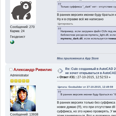
Только суффикса "_dark" нет - отсутствие с
В ранних версиях иконки буду браться
Ну и в справке всё же написано
Цитировать
Сообщений: 270
Карма: 24
Например, если загружен файл CUIx под и
библиотеки ресурсов mymenu_light.dll, есл
Геодезист
mymenu_dark.dll
, если используется
темна
Мои приложения в App Store
Re: Cuix созданный в AutoCAD 
Александр Ривилис
не хочет открываться в AutoCA
Administrator
«
Ответ #31 :
27-10-2015, 12:52:53 »
Цитата: Geobuilder от 27-10-2015, 12:49:59
В ранних версиях иконки буду браться из 
В ранних версиях только без суффикса 
новее думаю (!!!), что при отсутствии d
суффикса, но это нужно проверять. У ме
Сообщений: 13938
этим занимаешься. Вот и доложишь ре