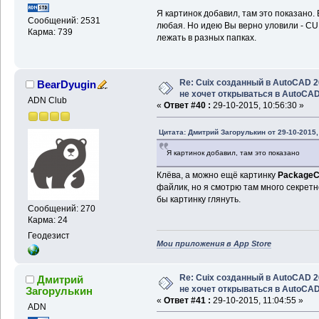
Я картинок добавил, там это показано.
Сообщений: 2531
любая. Но идею Вы верно уловили - CU
Карма: 739
лежать в разных папках.
Re: Cuix созданный в AutoCAD 
BearDyugin
не хочет открываться в AutoCA
ADN Club
«
Ответ #40 :
29-10-2015, 10:56:30 »
Цитата: Дмитрий Загорулькин от 29-10-2015,
Я картинок добавил, там это показано
Клёва, а можно ещё картинку
PackageC
файлик, но я смотрю там много секретн
бы картинку глянуть.
Сообщений: 270
Карма: 24
Геодезист
Мои приложения в App Store
Re: Cuix созданный в AutoCAD 
Дмитрий
не хочет открываться в AutoCA
Загорулькин
«
Ответ #41 :
29-10-2015, 11:04:55 »
ADN