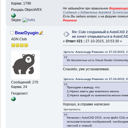
Карма: 1796
Не забывайте про правильное
Форматиро
Рыцарь ObjectARX
Создание и добавление Autodesk Screencas
Если Вы задали вопрос и на форуме появи
Skype:
Решение
Re: Cuix созданный в AutoCAD 
BearDyugin
не хочет открываться в AutoCA
ADN Club
«
Ответ #21 :
27-10-2015, 10:53:30 »
Цитата: Александр Ривилис от 27-10-2015, 1
Из бесплатных есть Visual Studio Community
Спасибо, уже устанавливаю.
Цитата: Александр Ривилис от 27-10-2015, 0
Сообщений: 270
Карма: 24
Приходим к выводу, что:
1) Нужно иметь два комплекта иконок
Геодезист
2) Нужно каждый из комплектов иконок поме
Хорошо, в справке написано
Цитировать
Начиная с AutoCAD 2015, если файл CUIx 
пользовательских изображений, необходим
светлой и темной.