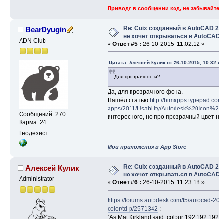
Приводя в сообщении код, не забывайте
Re: Cuix созданный в AutoCAD 
BearDyugin
не хочет открываться в AutoCA
ADN Club
«
Ответ #5 :
26-10-2015, 11:02:12 »
Цитата: Алексей Кулик от 26-10-2015, 10:32:
Для прозрачности?
Да, для прозрачного фона.
Нашёл статью
http://bimapps.typepad.co
apps/2011/Usability/Autodesk%20Icon%2
Сообщений: 270
интересного, но про прозрачный цвет н
Карма: 24
Геодезист
Мои приложения в App Store
Re: Cuix созданный в AutoCAD 
Алексей Кулик
не хочет открываться в AutoCA
Administrator
«
Ответ #6 :
26-10-2015, 11:23:18 »
https://forums.autodesk.com/t5/autocad-
color/td-p/2571342
:
"As Mat.Kirkland said, colour 192,192,192