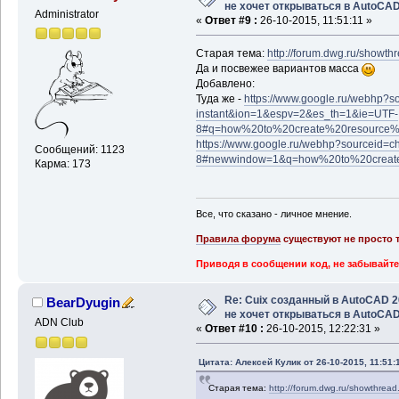
не хочет открываться в AutoCA
Administrator
«
Ответ #9 :
26-10-2015, 11:51:11 »
Старая тема:
http://forum.dwg.ru/showt
Да и посвежее вариантов масса
Добавлено:
Туда же -
https://www.google.ru/webhp?s
instant&ion=1&espv=2&es_th=1&ie=UTF-
8#q=how%20to%20create%20resource
https://www.google.ru/webhp?sourceid=
Сообщений: 1123
8#newwindow=1&q=how%20to%20create
Карма: 173
Все, что сказано - личное мнение.
Правила форума
существуют не просто т
Приводя в сообщении код, не забывайте
Re: Cuix созданный в AutoCAD 
BearDyugin
не хочет открываться в AutoCA
ADN Club
«
Ответ #10 :
26-10-2015, 12:22:31 »
Цитата: Алексей Кулик от 26-10-2015, 11:51:
Старая тема:
http://forum.dwg.ru/showthrea