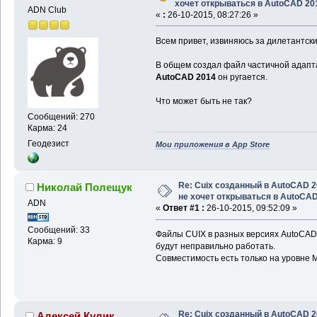
хочет открываться в AutoCAD 20
ADN Club
«
:
26-10-2015, 08:27:26 »
Всем привет, извиняюсь за дилетантск
В общем создал файл частичной адапт
AutoCAD 2014
он ругается.
Что может быть не так?
Сообщений: 270
Карма: 24
Геодезист
Мои приложения в App Store
Re: Cuix созданный в AutoCAD 
Николай Полещук
не хочет открываться в AutoCA
ADN
«
Ответ #1 :
26-10-2015, 09:52:09 »
Сообщений: 33
Файлы CUIX в разных версиях AutoCAD 
Карма: 9
будут неправильно работать.
Совместимость есть только на уровне
Re: Cuix созданный в AutoCAD 
Алексей Кулик