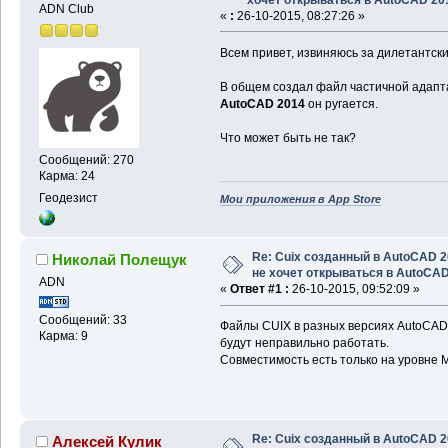
ADN Club
«
:
26-10-2015, 08:27:26 »
Всем привет, извиняюсь за дилетантск
В общем создал файл частичной адапт
AutoCAD 2014
он ругается.
Что может быть не так?
Сообщений: 270
Карма: 24
Геодезист
Мои приложения в App Store
Re: Cuix созданный в AutoCAD 
Николай Полещук
не хочет открываться в AutoCA
ADN
«
Ответ #1 :
26-10-2015, 09:52:09 »
Сообщений: 33
Файлы CUIX в разных версиях AutoCAD 
Карма: 9
будут неправильно работать.
Совместимость есть только на уровне
Re: Cuix созданный в AutoCAD 
Алексей Кулик