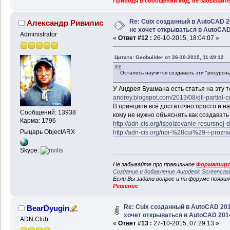
Приводя в сообщении код, не забывайте
Re: Cuix созданный в AutoCAD 
Александр Ривилис
не хочет открываться в AutoCA
Administrator
«
Ответ #12 :
26-10-2015, 18:04:07 »
Цитата: Geobuilder от 26-10-2015, 11:49:12
Осталось научится создавать эти "ресурсны
У Андрея Бушмана есть статья на эту т
andrey.blogspot.com/2013/08/dll-partial-c
В принципе всё достаточно просто и наг
Сообщений: 13938
кому не нужно объяснять как создавать 
Карма: 1796
http://adn-cis.org/ispolzovanie-resursnoj-
Рыцарь ObjectARX
http://adn-cis.org/npi-%28cui%29-i-prozrac
Skype:
Не забывайте про правильное
Форматиро
Создание и добавление Autodesk Screencas
Если Вы задали вопрос и на форуме появи
Решение
Re: Cuix созданный в AutoCAD 20
BearDyugin
хочет открываться в AutoCAD 201
ADN Club
«
Ответ #13 :
27-10-2015, 07:29:13 »