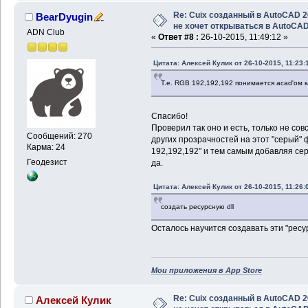
Re: Cuix созданный в AutoCAD 
BearDyugin
не хочет открываться в AutoCA
ADN Club
«
Ответ #8 :
26-10-2015, 11:49:12 »
Цитата: Алексей Кулик от 26-10-2015, 11:23:
Т.е. RGB 192,192,192 понимается acad'ом к
Спасибо!
Проверил так оно и есть, только не сов
Сообщений: 270
других прозрачностей на этот "серый" 
Карма: 24
192,192,192" и тем самым добавляя сер
Геодезист
да.
Цитата: Алексей Кулик от 26-10-2015, 11:26:
создать ресурсную dll
Осталось научится создавать эти "ресу
Мои приложения в App Store
Re: Cuix созданный в AutoCAD 
Алексей Кулик