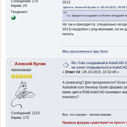
Сообщений: 270
2013
Карма: 24
Цитата: Алексей Кулик от 26-10-2015, 09:55:
Геодезист
т.е. придется создавать в более младшей в
Ну так и приходится, специально сегод
2013) неудобно с png иконками, он не 
писать.
Мои приложения в App Store
Re: Cuix созданный в AutoCAD 
Алексей Кулик
не хочет открываться в AutoCA
Administrator
«
Ответ #4 :
26-10-2015, 10:32:48 »
А зачем png? Для прозрачности? Если 
Autodesk Icon Develop Guide (формат pd
какие цвета RGB AutoCAD понимает как 
поискать?
Сообщений: 1123
Все, что сказано - личное мнение.
Карма: 173
Правила форума
существуют не просто т