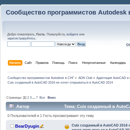
Сообщество программистов Autodesk 
Добро пожаловать,
Гость
. Пожалуйста,
войдите
или
зарегистрируйтесь
.
Об
Начало
Сайт
Правила
Помощь
Поиск
 Непрочитанные 
Календарь
Сообщество программистов Autodesk в СНГ
»
ADN Club
»
Адаптация AutoCAD и
Cuix созданный в AutoCAD 2016 не хочет открываться в AutoCAD 2014
Страницы: [
1
]
2
3
...
7
Все
Вниз
Автор
Тема: Cuix созданный в AutoC
AutoCAD 2014 (Прочитано 157909 раз)
0 Пользователей и 1 Гость просматривают эту тему.
Cuix созданный в AutoCAD 2016 
BearDyugin
хочет открываться в AutoCAD 20