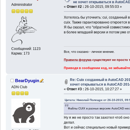
не хочет открываться в AutoCA
Administrator
«
Ответ #2 :
26-10-2015, 09:55:03 »
Хотелось бы уточнить: cui, созданный 
cuix. Также гарантированно откроется в
Я бы сказал, что "обратной совместимо
в более младшей версии и потом уже от
Сообщений: 1123
Все, что сказано - личное мнение.
Карма: 173
Правила форума
существуют не просто т
Приводя в сообщении код, не забывайте
Re: Cuix созданный в AutoCAD 20
BearDyugin
хочет открываться в AutoCAD 201
ADN Club
«
Ответ #3 :
26-10-2015, 10:27:27 »
Цитата: Николай Полещук от 26-10-2015, 09:
Файлы CUIX в разных версиях AutoCAD не
Ну я же не просто так захотел чтоб оно
делал.
Вот и сейчас специально новый пример 