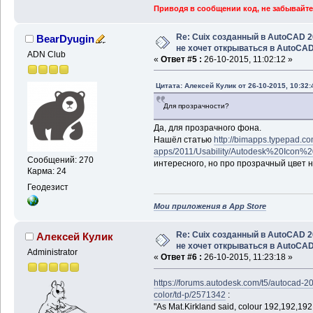
Приводя в сообщении код, не забывайте
Re: Cuix созданный в AutoCAD 
BearDyugin
не хочет открываться в AutoCA
ADN Club
«
Ответ #5 :
26-10-2015, 11:02:12 »
Цитата: Алексей Кулик от 26-10-2015, 10:32:
Для прозрачности?
Да, для прозрачного фона.
Нашёл статью
http://bimapps.typepad.co
apps/2011/Usability/Autodesk%20Icon%2
Сообщений: 270
интересного, но про прозрачный цвет н
Карма: 24
Геодезист
Мои приложения в App Store
Re: Cuix созданный в AutoCAD 
Алексей Кулик
не хочет открываться в AutoCA
Administrator
«
Ответ #6 :
26-10-2015, 11:23:18 »
https://forums.autodesk.com/t5/autocad-
color/td-p/2571342
:
"As Mat.Kirkland said, colour 192,192,192