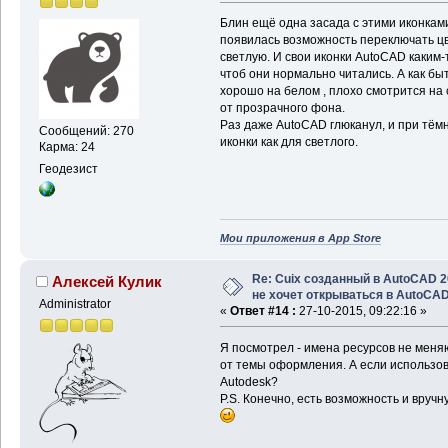
Блин ещё одна засада с этими иконками
появилась возможность переключать ц
светлую. И свои иконки AutoCAD каким-
чтоб они нормально читались. А как бы
хорошо на белом , плохо смотрится на с
от прозрачного фона.
Раз даже AutoCAD глюканул, и при тём
Сообщений: 270
иконки как для светлого.
Карма: 24
Геодезист
Мои приложения в App Store
Re: Cuix созданный в AutoCAD 
Алексей Кулик
не хочет открываться в AutoCA
Administrator
«
Ответ #14 :
27-10-2015, 09:22:16 »
Я посмотрел - имена ресурсов не мен
от темы оформления. А если использов
Autodesk?
P.S. Конечно, есть возможность и вручн