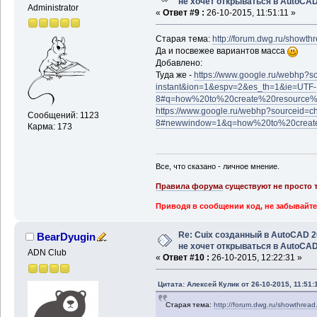
не хочет открываться в AutoCA
Administrator
«
Ответ #9 :
26-10-2015, 11:51:11 »
Старая тема:
http://forum.dwg.ru/showt
Да и посвежее вариантов масса
Добавлено:
Туда же -
https://www.google.ru/webhp?s
instant&ion=1&espv=2&es_th=1&ie=UTF-
8#q=how%20to%20create%20resource
https://www.google.ru/webhp?sourceid=
Сообщений: 1123
8#newwindow=1&q=how%20to%20create
Карма: 173
Все, что сказано - личное мнение.
Правила форума
существуют не просто т
Приводя в сообщении код, не забывайте
Re: Cuix созданный в AutoCAD 
BearDyugin
не хочет открываться в AutoCA
ADN Club
«
Ответ #10 :
26-10-2015, 12:22:31 »
Цитата: Алексей Кулик от 26-10-2015, 11:51:
Старая тема:
http://forum.dwg.ru/showthrea