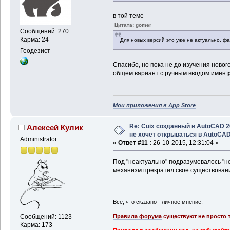
в той теме
Цитата: gomer
Сообщений: 270
Карма: 24
Для новых версий это уже не актуально, фа
Геодезист
Спасибо, но пока не до изучения нового 
общем вариант с ручным вводом имён
Мои приложения в App Store
Re: Cuix созданный в AutoCAD 
Алексей Кулик
не хочет открываться в AutoCA
Administrator
«
Ответ #11 :
26-10-2015, 12:31:04 »
Под "неактуально" подразумевалось "не
механизм прекратил свое существова
Все, что сказано - личное мнение.
Правила форума
существуют не просто т
Сообщений: 1123
Карма: 173