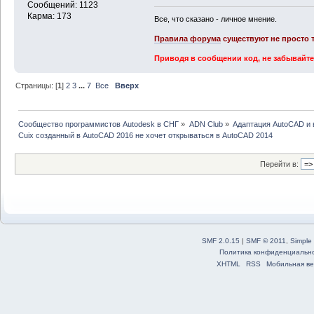
Сообщений: 1123
Карма: 173
Все, что сказано - личное мнение.
Правила форума
существуют не просто т
Приводя в сообщении код, не забывайте
Страницы: [
1
]
2
3
...
7
Все
Вверх
Сообщество программистов Autodesk в СНГ
»
ADN Club
»
Адаптация AutoCAD и
Cuix созданный в AutoCAD 2016 не хочет открываться в AutoCAD 2014
Перейти в:
SMF 2.0.15
|
SMF © 2011
,
Simple
Политика конфиденциальн
XHTML
RSS
Мобильная ве