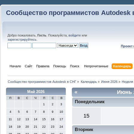
Сообщество программистов Autodesk 
Добро пожаловать,
Гость
. Пожалуйста,
войдите
или
зарегистрируйтесь
.
Проект
Начало
Сайт
Правила
Помощь
Поиск
 Непрочитанные 
Календарь
Сообщество программистов Autodesk в СНГ
»
Календарь
»
Июня 2026
»
Неделя
«
Июнь 
Май 2026
П
В
С
Ч
П
С
В
Понедельник
1
2
3
4
5
6
7
8
9
10
15
11
12
13
14
15
16
17
18
19
20
21
22
23
24
Вторник