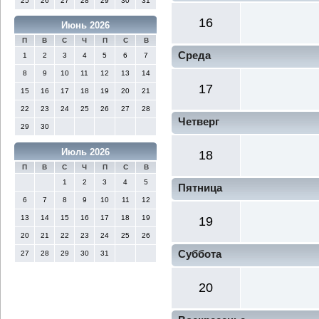
25
26
27
28
29
30
31
16
Июнь 2026
П
В
С
Ч
П
С
В
Среда
1
2
3
4
5
6
7
8
9
10
11
12
13
14
17
15
16
17
18
19
20
21
22
23
24
25
26
27
28
Четверг
29
30
Июль 2026
18
П
В
С
Ч
П
С
В
1
2
3
4
5
Пятница
6
7
8
9
10
11
12
13
14
15
16
17
18
19
19
20
21
22
23
24
25
26
Суббота
27
28
29
30
31
20