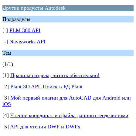
Другие продукты Autodesk
Подразделы
[-]
PLM 360 API
[-]
Navisworks API
Тем
(1/1)
[1]
Правила раздела, читать обязательно!
[2]
Plant 3D API. Поиск в БД Plant
[3]
Мой первый плагин для AutoCAD для Android или
iOS
[4]
Чтение координат из файла данного геодезистами
[5]
API для чтения DWF и DWFx