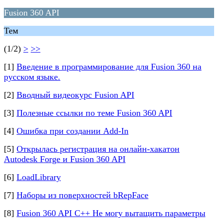
Fusion 360 API
Тем
(1/2)
>
>>
[1]
Введение в программирование для Fusion 360 на
русском языке.
[2]
Вводный видеокурс Fusion API
[3]
Полезные ссылки по теме Fusion 360 API
[4]
Ошибка при создании Add-In
[5]
Открылась регистрация на онлайн-хакатон
Autodesk Forge и Fusion 360 API
[6]
LoadLibrary
[7]
Наборы из поверхностей bRepFace
[8]
Fusion 360 API C++ Не могу вытащить параметры