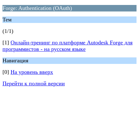
Forge: Authentication (OAuth)
Тем
(1/1)
[1]
Онлайн-тренинг по платформе Autodesk Forge для
программистов - на русском языке
Навигация
[0]
На уровень вверх
Перейти к полной версии