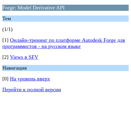
Forge: Model Derivative API
Тем
(1/1)
[1]
Онлайн-тренинг по платформе Autodesk Forge для
программистов - на русском языке
[2]
Views в SFV
Навигация
[0]
На уровень вверх
Перейти к полной версии