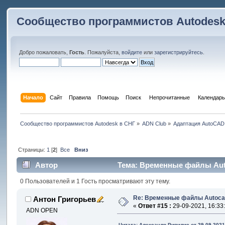
Сообщество программистов Autodesk
Добро пожаловать,
Гость
. Пожалуйста,
войдите
или
зарегистрируйтесь
.
Начало
Сайт
Правила
Помощь
Поиск
 Непрочитанные 
Календарь
Сообщество программистов Autodesk в СНГ
»
ADN Club
»
Адаптация AutoCAD
Страницы:
1
[
2
]
Все
Вниз
Автор
Тема: Временные файлы Auto
0 Пользователей и 1 Гость просматривают эту тему.
Re: Временные файлы Autoca
Антон Григорьев
«
Ответ #15 :
29-09-2021, 16:33
ADN OPEN
Цитата: Александр Ривилис от 29-09-2021