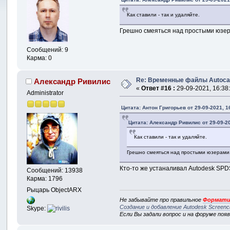
Как ставили - так и удаляйте.
Грешно смеяться над простыми юзер
Сообщений: 9
Карма: 0
Re: Временные файлы Autoca
Александр Ривилис
«
Ответ #16 :
29-09-2021, 16:38
Administrator
Цитата: Антон Григорьев от 29-09-2021, 1
Цитата: Александр Ривилис от 29-09-20
Как ставили - так и удаляйте.
Грешно смеяться над простыми юзерами.
Кто-то же устаналивал Autodesk SPD
Сообщений: 13938
Карма: 1796
Рыцарь ObjectARX
Не забывайте про правильное
Формати
Создание и добавление Autodesk Screenc
Skype:
Если Вы задали вопрос и на форуме поя