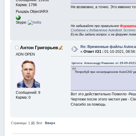
Карма: 1796
Не возможно, а точно. Это именно то
Рыцарь ObjectARX
Skype:
Не забывайте про правильное
Формати
Создание и добавление Autodesk Screenc
Если Вы задали вопрос и на форуме поя
Re: Временные файлы Autoca
Антон Григорьев
«
Ответ #21 :
01-10-2021, 08:56
ADN OPEN
Цитата: Александр Ривилис от 29-09-2021
Попробуй при незапущенном AutoCAD уд
Сообщений: 9
Вот это действительно Помогло -Реш
Карма: 0
Чертежи после этого чистил уже - Cl
Спасибо за помощь.
Страницы:
1
[
2
]
Все
Вверх