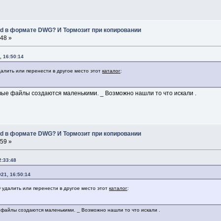
d в формате DWG? И Тормозит при копировании
:48 »
, 16:50:14
алить или перенести в другое место этот
каталог
:
овые файлы создаются маленькими. _ Возможно нашли то что искали .
d в формате DWG? И Тормозит при копировании
:59 »
2:33:48
21, 16:50:14
удалить или перенести в другое место этот
каталог
:
е файлы создаются маленькими. _ Возможно нашли то что искали .