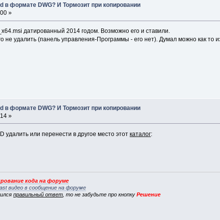
d в формате DWG? И Тормозит при копировании
:00 »
64.msi датированный 2014 годом. Возможно его и ставили.
не удалить (панель управления-Программы - его нет). Думал можно как то из
d в формате DWG? И Тормозит при копировании
:14 »
 удалить или перенести в другое место этот
каталог
:
рование кода на форуме
ast видео в сообщение на форуме
вился
правильный ответ
, то не забудьте про кнопку
Решение