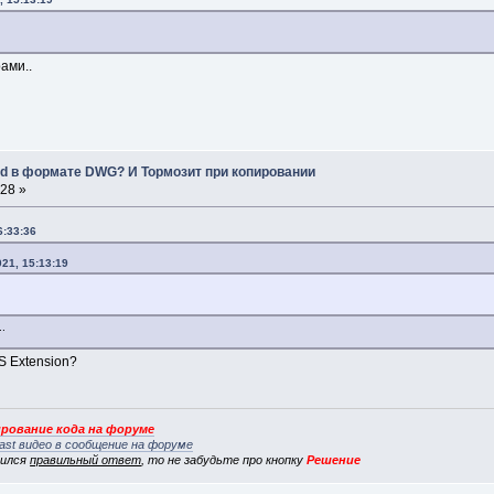
ами..
d в формате DWG? И Тормозит при копировании
:28 »
6:33:36
21, 15:13:19
.
S Extension?
рование кода на форуме
ast видео в сообщение на форуме
вился
правильный ответ
, то не забудьте про кнопку
Решение