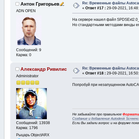
Re: Временные файлы Autoca
Антон Григорьев
«
Ответ #17 :
29-09-2021, 16:48
ADN OPEN
На сервере нашел файл SPDSExt2.0_x
Но стандартными методами винды его 
Сообщений: 9
Карма: 0
Re: Временные файлы Autoca
Александр Ривилис
«
Ответ #18 :
29-09-2021, 16:50
Administrator
Попробуй при незапущенном AutoCAD
Не забывайте про правильное
Формати
Создание и добавление Autodesk Screenc
Сообщений: 13938
Если Вы задали вопрос и на форуме поя
Карма: 1796
Рыцарь ObjectARX