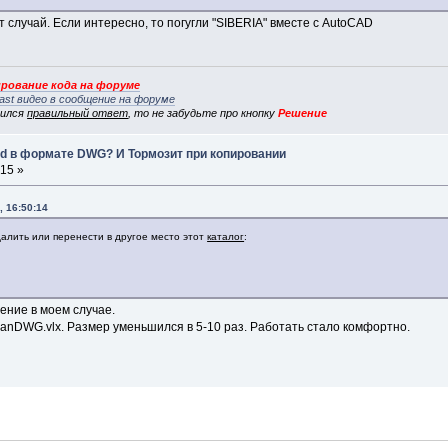
т случай. Если интересно, то погугли "SIBERIA" вместе с AutoCAD
рование кода на форуме
ast видео в сообщение на форуме
вился
правильный ответ
, то не забудьте про кнопку
Решение
d в формате DWG? И Тормозит при копировании
:15 »
, 16:50:14
алить или перенести в другое место этот
каталог
:
ение в моем случае.
eanDWG.vlx. Размер уменьшился в 5-10 раз. Работать стало комфортно.