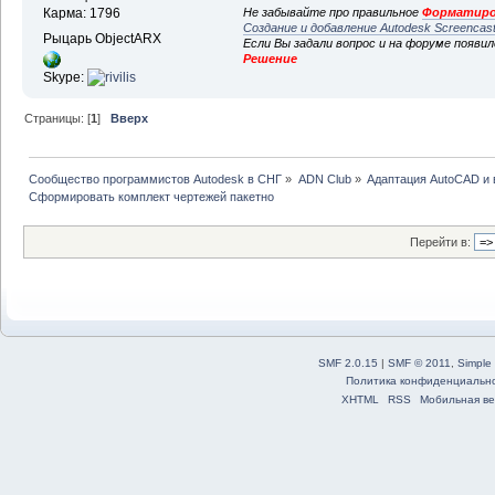
Не забывайте про правильное
Форматиро
Карма: 1796
Создание и добавление Autodesk Screencas
Рыцарь ObjectARX
Если Вы задали вопрос и на форуме появи
Решение
Skype:
Страницы: [
1
]
Вверх
Сообщество программистов Autodesk в СНГ
»
ADN Club
»
Адаптация AutoCAD и
Сформировать комплект чертежей пакетно
Перейти в:
SMF 2.0.15
|
SMF © 2011
,
Simple
Политика конфиденциальн
XHTML
RSS
Мобильная ве