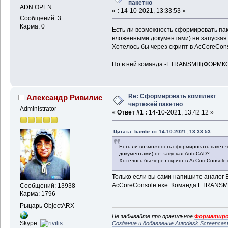
пакетно
ADN OPEN
«
:
14-10-2021, 13:33:53 »
Сообщений: 3
Карма: 0
Есть ли возможность сформировать пак
вложенными документами) не запуская
Хотелось бы через скрипт в AcCoreCons
Но в ней команда -ETRANSMIT(ФОРМК
Re: Сформировать комплект
Александр Ривилис
чертежей пакетно
Administrator
«
Ответ #1 :
14-10-2021, 13:42:12 »
Цитата: bambr от 14-10-2021, 13:33:53
Есть ли возможность сформировать пакет 
документами) не запуская AutoCAD?
Хотелось бы через скрипт в AcCoreConsole.
Только если вы сами напишите аналог 
AcCoreConsole.exe. Команда ETRANSMI
Сообщений: 13938
Карма: 1796
Рыцарь ObjectARX
Не забывайте про правильное
Форматиро
Skype:
Создание и добавление Autodesk Screencas