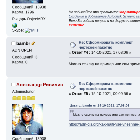
Сообщений: 13938
Не забывайте про правильное
Форматиро
Карма: 1796
Создание и добавление Autodesk Screencas
Рыцарь ObjectARX
Если Вы задали вопрос и на форуме появи
Решение
Skype:
Re: Сформировать комплект
bambr
чертежей пакетно
ADN OPEN
«
Ответ #4 :
14-10-2021, 17:08:06 »
Сообщений: 3
Карма: 0
Можно ссылку на пример или сам приме
Re: Сформировать комплект
Александр Ривилис
чертежей пакетно
Administrator
«
Ответ #5 :
15-10-2021, 00:09:56 »
Цитата: bambr от 14-10-2021, 17:08:06
Можно ссылку на пример или сам пример, х
https://adn-cis.org/kak-najti-vse-vneshni
Сообщений: 13938