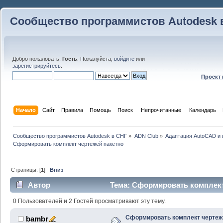
Сообщество программистов Autodesk 
Добро пожаловать,
Гость
. Пожалуйста,
войдите
или
зарегистрируйтесь
.
Проект
Начало
Сайт
Правила
Помощь
Поиск
 Непрочитанные 
Календарь
Сообщество программистов Autodesk в СНГ
»
ADN Club
»
Адаптация AutoCAD и
Сформировать комплект чертежей пакетно
Страницы: [
1
]
Вниз
Автор
Тема: Сформировать комплект
раз)
0 Пользователей и 2 Гостей просматривают эту тему.
Сформировать комплект чертеж
bambr