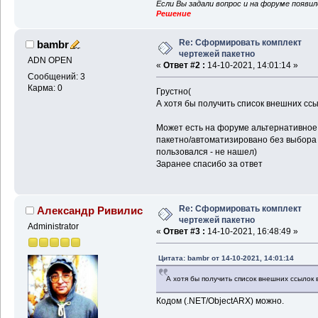
Если Вы задали вопрос и на форуме появи
Решение
Re: Сформировать комплект
bambr
чертежей пакетно
ADN OPEN
«
Ответ #2 :
14-10-2021, 14:01:14 »
Сообщений: 3
Карма: 0
Грустно(
А хотя бы получить список внешних сс
Может есть на форуме альтернативное
пакетно/автоматизировано без выбора 
пользовался - не нашел)
Заранее спасибо за ответ
Re: Сформировать комплект
Александр Ривилис
чертежей пакетно
Administrator
«
Ответ #3 :
14-10-2021, 16:48:49 »
Цитата: bambr от 14-10-2021, 14:01:14
А хотя бы получить список внешних ссылок
Кодом (.NET/ObjectARX) можно.