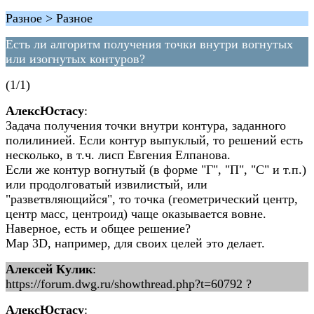
Разное > Разное
Есть ли алгоритм получения точки внутри вогнутых
или изогнутых контуров?
(1/1)
АлексЮстасу
:
Задача получения точки внутри контура, заданного
полилинией. Если контур выпуклый, то решений есть
несколько, в т.ч. лисп Евгения Елпанова.
Если же контур вогнутый (в форме "Г", "П", "С" и т.п.)
или продолговатый извилистый, или
"разветвляющийся", то точка (геометрический центр,
центр масс, центроид) чаще оказывается вовне.
Наверное, есть и общее решение?
Map 3D, например, для своих целей это делает.
Алексей Кулик
:
https://forum.dwg.ru/showthread.php?t=60792 ?
АлексЮстасу
: