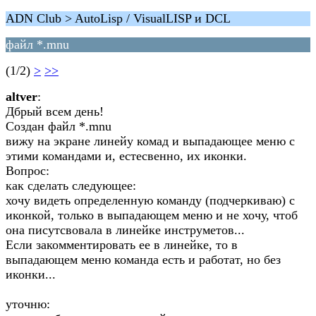
ADN Club > AutoLisp / VisualLISP и DCL
файл *.mnu
(1/2)
>
>>
altver
:
Дбрый всем день!
Создан файл *.mnu
вижу на экране линейу комад и выпадающее меню с
этими командами и, естесвенно, их иконки.
Вопрос:
как сделать следующее:
хочу видеть определенную команду (подчеркиваю) с
иконкой, только в выпадающем меню и не хочу, чтоб
она писутсвовала в линейке инструметов...
Если закомментировать ее в линейке, то в
выпадающем меню команда есть и работат, но без
иконки...
уточню: