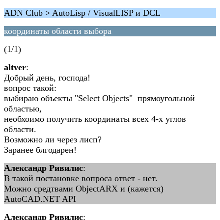
ADN Club > AutoLisp / VisualLISP и DCL
координаты области выбора
(1/1)
altver
:
Добрый день, господа!
вопрос такой:
выбираю объекты "Select Objects" прямоугольной
областью,
необхоимо получить координаты всех 4-х углов
области.
Возможно ли через лисп?
Заранее блгодарен!
Александр Ривилис
:
В такой постановке вопроса ответ - нет.
Можно средтвами ObjectARX и (кажется)
AutoCAD.NET API
Александр Ривилис
: