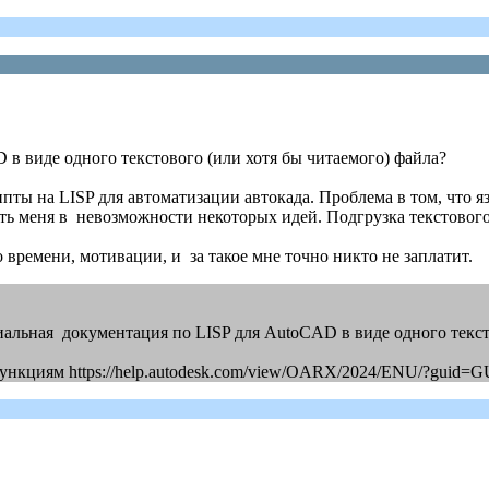
в виде одного текстового (или хотя бы читаемого) файла?
ты на LISP для автоматизации автокада. Проблема в том, что я
ть меня в невозможности некоторых идей. Подгрузка текстовог
 времени, мотивации, и за такое мне точно никто не заплатит.
 официальная документация по LISP для AutoCAD в виде одного тек
 функциям https://help.autodesk.com/view/OARX/2024/ENU/?gui