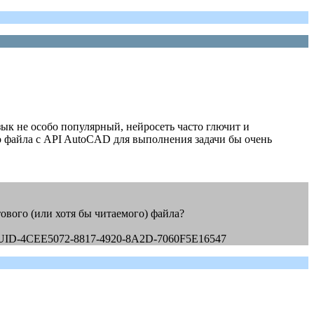
зык не особо популярный, нейросеть часто глючит и
о файла с API AutoCAD для выполнения задачи бы очень
стового (или хотя бы читаемого) файла?
d=GUID-4CEE5072-8817-4920-8A2D-7060F5E16547