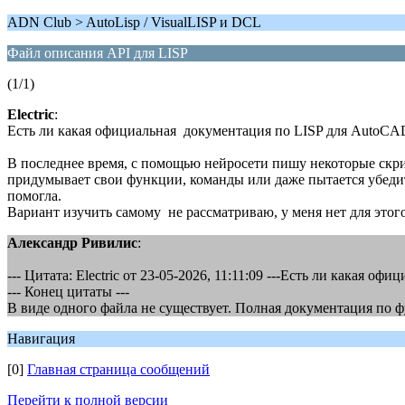
ADN Club > AutoLisp / VisualLISP и DCL
Файл описания API для LISP
(1/1)
Electric
:
Есть ли какая официальная документация по LISP для AutoCAD 
В последнее время, с помощью нейросети пишу некоторые скрип
придумывает свои функции, команды или даже пытается убеди
помогла.
Вариант изучить самому не рассматриваю, у меня нет для этого
Александр Ривилис
:
--- Цитата: Electric от 23-05-2026, 11:11:09 ---Есть ли какая
--- Конец цитаты ---
В виде одного файла не существует. Полная документация по
Навигация
[0]
Главная страница сообщений
Перейти к полной версии