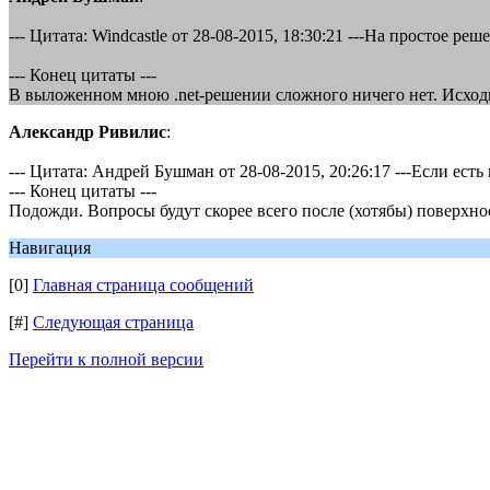
--- Цитата: Windcastle от 28-08-2015, 18:30:21 ---На простое р
--- Конец цитаты ---
В выложенном мною .net-решении сложного ничего нет. Исходн
Александр Ривилис
:
--- Цитата: Андрей Бушман от 28-08-2015, 20:26:17 ---Если ест
--- Конец цитаты ---
Подожди. Вопросы будут скорее всего после (хотябы) поверхнос
Навигация
[0]
Главная страница сообщений
[#]
Следующая страница
Перейти к полной версии