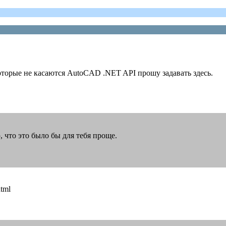
торые не касаются AutoCAD .NET API прошу задавать здесь.
, что это было бы для тебя проще.
html