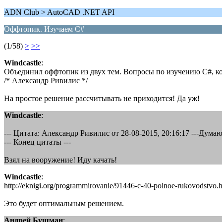
ADN Club > AutoCAD .NET API
Оффтопик. Изучаем C#
(1/58)
>
>>
Windcastle
:
Объединил оффтопик из двух тем. Вопросы по изучению C#, ко
/* Александр Ривилис */
На простое решение рассчитывать не приходится! Да уж!
Windcastle
:
--- Цитата: Александр Ривилис от 28-08-2015, 20:16:17 ---Думаю
--- Конец цитаты ---
Взял на вооружение! Иду качать!
Windcastle
:
http://eknigi.org/programmirovanie/91446-c-40-polnoe-rukovodstvo.
Это будет оптимальным решением.
Андрей Бушман
: