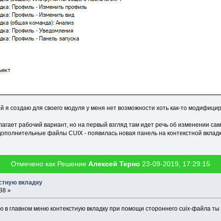
ый я создаю для своего модуля у меня нет возможности хоть как-то модифициро
лагает рабочий вариант, но на первый взгляд там идет речь об изменении сам
дополнительные файлы CUIX - появилась новая панель на контекстной вкладке
Отмечено как Решение
Алексей Терно
23-09-2019, 17:29:15
кстную вкладку
38 »
ю в главном меню контекстную вкладку при помощи стороннего cuix-файла ты 