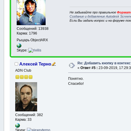
Не забывайте про правильное
Формати
Создание и добавление Autodesk Screen
Если Вы задали вопрос и на форуме по
Сообщений: 13938
Карма: 1796
Рыцарь ObjectARX
Skype:
Re: Добавить кнопку в контек
Алексей Терно
«
Ответ #5 :
23-09-2019, 17:29:3
ADN Club
Понятно.
Спасибо!
Сообщений: 382
Карма: 33
Skype: