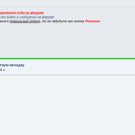
рование кода на форуме
cast видео в сообщение на форуме
явился
правильный ответ
, то не забудьте про кнопку
Решение
стную вкладку
4 »