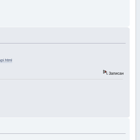
api.html
Записан