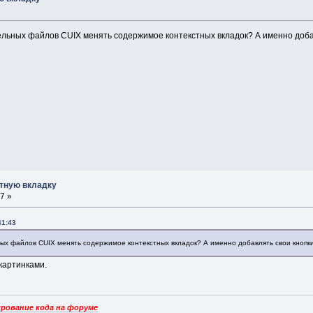
льных файлов CUIX менять содержимое контекстных вкладок? А именно добав
стную вкладку
7 »
41:43
ых файлов CUIX менять содержимое контекстных вкладок? А именно добавлять свои кнопки
 картинками.
рование кода на форуме