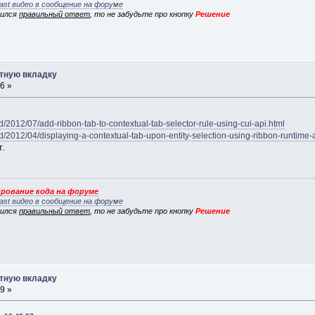
ast видео в сообщение на форуме
вился
правильный ответ
, то не забудьте про кнопку
Решение
стную вкладку
6 »
/2012/07/add-ribbon-tab-to-contextual-tab-selector-rule-using-cui-api.html
/2012/04/displaying-a-contextual-tab-upon-entity-selection-using-ribbon-runtime-
.
рование кода на форуме
ast видео в сообщение на форуме
вился
правильный ответ
, то не забудьте про кнопку
Решение
стную вкладку
9 »