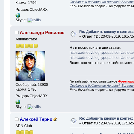
Создание и добавление Autodesk Screenc
Карма: 1796
Если Вы задали вопрос и на форуме поя
Рыцарь ObjectARX
Skype:
Re: Добавить кнопку в контек
Александр Ривилис
«
Ответ #2 :
23-09-2019, 16:57:5
Administrator
Ну и посмотри эти две статьи:
https://adndevblog.typepad.com/autocad
https://adndevblog.typepad.com/autocad
Возможно что-то из них тебе поможет
Не забывайте про правильное
Формати
Сообщений: 13938
Создание и добавление Autodesk Screenc
Карма: 1796
Если Вы задали вопрос и на форуме поя
Рыцарь ObjectARX
Skype:
Re: Добавить кнопку в контек
Алексей Терно
«
Ответ #3 :
23-09-2019, 17:16:5
ADN Club