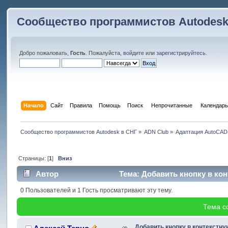
Сообщество программистов Autodesk
Добро пожаловать,
Гость
. Пожалуйста,
войдите
или
зарегистрируйтесь
.
Начало
Сайт
Правила
Помощь
Поиск
 Непрочитанные 
Календарь
Сообщество программистов Autodesk в СНГ
»
ADN Club
»
Адаптация AutoCAD
Страницы: [
1
]
Вниз
Автор
Тема: Добавить кнопку в кон
0 Пользователей и 1 Гость просматривают эту тему.
Тема с
Добавить кнопку в контекстну