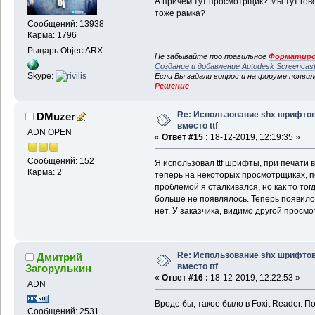
А причем тут просмотрщик? Мы тут гов
тоже рамка?
Сообщений: 13938
Карма: 1796
Рыцарь ObjectARX
Не забывайте про правильное
Форматиро
Создание и добавление Autodesk Screencas
Skype:
Если Вы задали вопрос и на форуме появи
Решение
Re: Использование shx шрифто
DMuzer
вместо ttf
ADN OPEN
«
Ответ #15 :
18-12-2019, 12:19:35 »
Сообщений: 152
Я использовал ttf шрифты, при печати 
Карма: 2
теперь на некоторых просмотрщиках, по
проблемой я сталкивался, но как то тог
больше не появлялось. Теперь появило
нет. У заказчика, видимо другой просмот
Re: Использование shx шрифто
Дмитрий
вместо ttf
Загорулькин
«
Ответ #16 :
18-12-2019, 12:22:53 »
ADN
Вроде бы, такое было в Foxit Reader. П
Сообщений: 2531