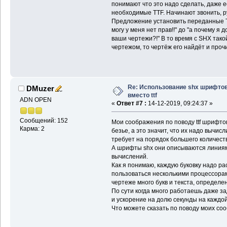
понимают что это надо сделать, даже е
необходимые TTF. Начинают звонить, р
Предложение установить переданные T
могу у меня нет прав!!" до "а почему я
ваши чертежи?!" В то время с SHX так
чертежом, то чертёж его найдёт и про
Re: Использование shx шрифто
DMuzer
вместо ttf
ADN OPEN
«
Ответ #7 :
14-12-2019, 09:24:37 »
Сообщений: 152
Мои соображения по поводу ttf шрифто
Карма: 2
безье, а это значит, что их надо вычис
требует на порядок большего количест
А шрифты shx они описываются линиям
вычислений.
Как я понимаю, каждую буковку надо ра
пользоваться несколькими процессорами
чертеже много букв и текста, определе
По сути когда много работаешь даже з
и ускорение на долю секунды на каждо
Что можете сказать по поводу моих со