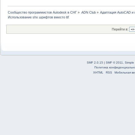
Сообщество программистов Autodesk в СНГ
»
ADN Club
»
Адаптация AutoCAD и
Использование shx шрифтов вместо ttf
Перейти в:
SMF 2.0.15
|
SMF © 2011
,
Simple
Политика конфиденциальн
XHTML
RSS
Мобильная ве