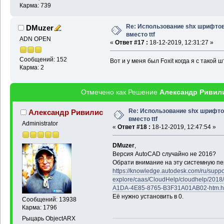
Карма: 739
Re: Использование shx шрифто
DMuzer
вместо ttf
ADN OPEN
«
Ответ #17 :
18-12-2019, 12:31:27 »
Сообщений: 152
Вот и у меня был Foxit когда я с такой 
Карма: 2
Отмечено как Решение
Александр Ривил
Re: Использование shx шрифт
Александр Ривилис
вместо ttf
Administrator
«
Ответ #18 :
18-12-2019, 12:47:54 »
DMuzer
,
Версия AutoCAD случайно не 2016?
Обрати внимание на эту системную п
https://knowledge.autodesk.com/ru/suppo
explore/caas/CloudHelp/cloudhelp/201
A1DA-4E85-8765-B3F31A01AB02-htm.h
Её нужно установить в 0.
Сообщений: 13938
Карма: 1796
Рыцарь ObjectARX