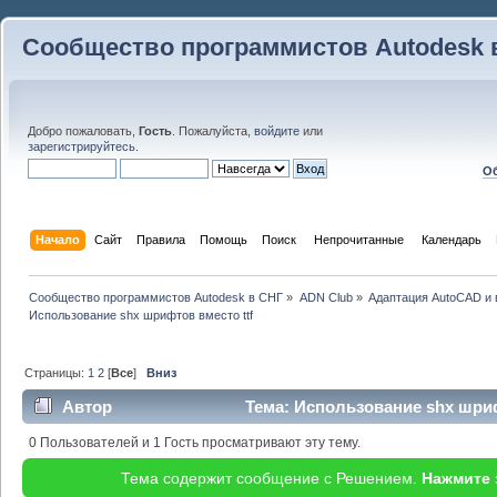
Сообщество программистов Autodesk 
Добро пожаловать,
Гость
. Пожалуйста,
войдите
или
зарегистрируйтесь
.
Об
Начало
Сайт
Правила
Помощь
Поиск
 Непрочитанные 
Календарь
Сообщество программистов Autodesk в СНГ
»
ADN Club
»
Адаптация AutoCAD и
Использование shx шрифтов вместо ttf
Страницы:
1
2
[
Все
]
Вниз
Автор
Тема: Использование shx шрифт
0 Пользователей и 1 Гость просматривают эту тему.
Тема содержит сообщение с Решением.
Нажмите 