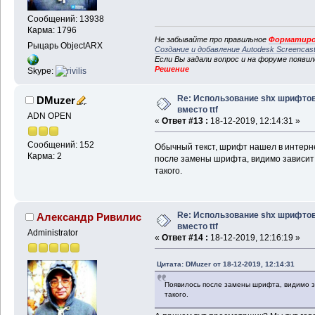
Сообщений: 13938
Карма: 1796
Не забывайте про правильное
Форматиро
Рыцарь ObjectARX
Создание и добавление Autodesk Screencas
Если Вы задали вопрос и на форуме появи
Решение
Skype:
Re: Использование shx шрифто
DMuzer
вместо ttf
ADN OPEN
«
Ответ #13 :
18-12-2019, 12:14:31 »
Сообщений: 152
Обычный текст, шрифт нашел в интерне
Карма: 2
после замены шрифта, видимо зависит
такого.
Re: Использование shx шрифто
Александр Ривилис
вместо ttf
Administrator
«
Ответ #14 :
18-12-2019, 12:16:19 »
Цитата: DMuzer от 18-12-2019, 12:14:31
Появилось после замены шрифта, видимо з
такого.