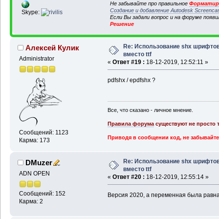
Не забывайте про правильное
Форматиро
Создание и добавление Autodesk Screenca
Skype:
Если Вы задали вопрос и на форуме появ
Решение
Re: Использование shx шрифто
Алексей Кулик
вместо ttf
Administrator
«
Ответ #19 :
18-12-2019, 12:52:11 »
pdfshx / epdfshx ?
Все, что сказано - личное мнение.
Правила форума
существуют не просто т
Сообщений: 1123
Приводя в сообщении код, не забывайте
Карма: 173
Re: Использование shx шрифто
DMuzer
вместо ttf
ADN OPEN
«
Ответ #20 :
18-12-2019, 12:55:14 »
Сообщений: 152
Версия 2020, а переменная была равна 
Карма: 2