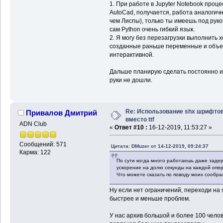
1. При работе в Jupyter Notebook проц
AutoCad, получается, работа аналоги
чем Лиспы), только ты имеешь под рук
сам Python очень гибкий язык.
2. Я могу без перезагрузки выполнить х
созданные раньше переменные и объек
интерактивной.
Дальше планирую сделать постоянно ис
руки не дошли.
Re: Использование shx шрифто
Привалов Дмитрий
вместо ttf
ADN Club
«
Ответ #10 :
16-12-2019, 11:53:27 »
Сообщений: 571
Цитата: DMuzer от 14-12-2019, 09:24:37
Карма: 122
По сути когда много работаешь даже заде
ускорение на долю секунды на каждой опе
Что можете сказать по поводу моих сообр
Ну если нет ограничений, переходи на 
быстрее и меньше проблем.
У нас архив большой и более 100 челове