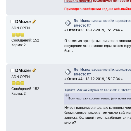
Правила форума
существуют не просто т
Приводя в сообщении код, не забывайте
Re: Использование shx шрифто
DMuzer
вместо ttf
ADN OPEN
«
Ответ #3 :
13-12-2019, 15:12:44 »
Сообщений: 152
Я заметил артефакы при использовании
Карма: 2
ощущение что немного сдвигаются скруг
быть.
Re: Использование shx шрифто
DMuzer
вместо ttf
ADN OPEN
«
Ответ #4 :
13-12-2019, 15:17:34 »
Сообщений: 152
Цитата: Алексей Кулик от 13-12-2019, 15:12:
Карма: 2
Если чертежи состоят только (или почти тол
Ну вот например, я делаю комплект чер
блоки, свякое такое, в том числе табл
записка, большой текст, разбивается на
много?