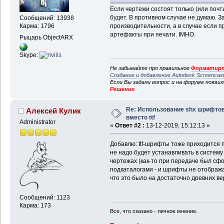
Если чертежи состоят только (или почти
будет. В противном случае не думаю. З
Сообщений: 13938
производительности, а в случае если п
Карма: 1796
артефакты при печати. IMHO.
Рыцарь ObjectARX
Skype:
Не забывайте про правильное
Форматиро
Создание и добавление Autodesk Screencas
Если Вы задали вопрос и на форуме появи
Решение
Re: Использование shx шрифто
Алексей Кулик
вместо ttf
Administrator
«
Ответ #2 :
13-12-2019, 15:12:13 »
Добавлю: ttf-шрифты тоже приходится пр
не надо будет устанавливать в систему
чертежах (как-то при передаче был сф
подкаталогами - и шрифты не отобража
что это было на достаточно древних в
Сообщений: 1123
Карма: 173
Все, что сказано - личное мнение.