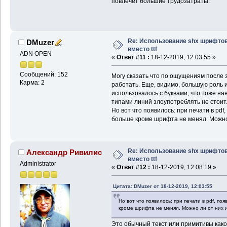
повлечет большие трудозатраты.
Re: Использование shx шрифто
DMuzer
вместо ttf
ADN OPEN
«
Ответ #11 :
18-12-2019, 12:03:55 »
Сообщений: 152
Могу сказать что по ощущениям после
Карма: 2
работать. Еще, видимо, большую роль и
использовалось с буквами, что тоже на
типами линий злоупотреблять не стоит
Но вот что появилось: при печати в pdf
больше кроме шрифта не менял. Можно
Re: Использование shx шрифто
Александр Ривилис
вместо ttf
Administrator
«
Ответ #12 :
18-12-2019, 12:08:19 »
Цитата: DMuzer от 18-12-2019, 12:03:55
Но вот что появилось: при печати в pdf, по
кроме шрифта не менял. Можно ли от них 
Это обычный текст или примитивы как