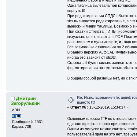
Медленная работа мтекст и таблиц.
Одна таблица вылетала при копировани
вернуть ttf.
При редактировании СПДС объектов вын
shx вызывается редактирование, а с ttf
выноски и линии таблицы. Возможно в 
При сжатии ttf текста ГИПЫ, нормоконт
визуально он отличается в PDF. Поэт
расстоянием в мультитексте, и тогда вс
Все возможные отклонения по Z обычно
В ранних версиях AutoCAD мультивыноск
иногда это зависит от shx/ttf.
Скорость ttf будет сильно зависеть от 
форматирования на текстовых объектах
В общем особой разницы нет, но с shx
Re: Использование shx шрифто
Дмитрий
вместо ttf
Загорулькин
«
Ответ #6 :
13-12-2019, 15:34:37 »
ADN
Основным плюсом TTF по отношению к
Сообщений: 2531
единого шрифта во всех приложениях.
Карма: 739
Одним из минусов можно считать необхо
пользователей прав на это нет, требуе