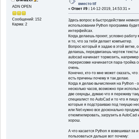
вместо ttf
ADN OPEN
«
Ответ #9 :
14-12-2019, 14:53:31 »
Сообщений: 152
Здесь вопрос в быстродействии немного
Карма: 2
использовании Python программа будет
интерфейсах.
Когда делаешь проект, условно работу
и то, что за тебя делает компьютер.
Вопрос который я задаю в этой ветке, 
делаешь, передвигаешь чертеж тексты 
autocad начинает тормозить, например 
перерисовке начинается пара-тройка с
очень.
Конечно, кто-то мне может сказать, что
есть причины почему я так делаю.
Когда я делаю вычисления на Python - о
несколько часов, возможно при использ
две секунды, думаю что я переживу так
специалист по AutoCad и то что я пиш
которые я подстраиваю под текущю нео
или Net нужно все досконально продума
откомпилировать, загрузить в AutoCad 
хорош.
А что касается Python я взвешивал за и
пользоваться дальше вот почему: