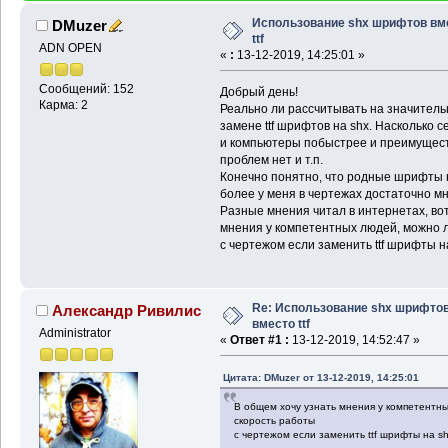
Использование shx шрифтов вм
DMuzer
ttf
ADN OPEN
«
:
13-12-2019, 14:25:01 »
Сообщений: 152
Добрый день!
Карма: 2
Реально ли рассчитывать на значитель
замене ttf шрифтов на shx. Насколько 
и компьютеры побыстрее и преимуществ у
проблем нет и т.п.
Конечно понятно, что родные шрифты н
более у меня в чертежах достаточно мн
Разные мнения читал в интернетах, вот
мнения у компетентных людей, можно л
с чертежом если заменить ttf шрифты н
Re: Использование shx шрифто
Александр Ривилис
вместо ttf
Administrator
«
Ответ #1 :
13-12-2019, 14:52:47 »
Цитата: DMuzer от 13-12-2019, 14:25:01
В общем хочу узнать мнения у компетентны
скорость работы
с чертежом если заменить ttf шрифты на s