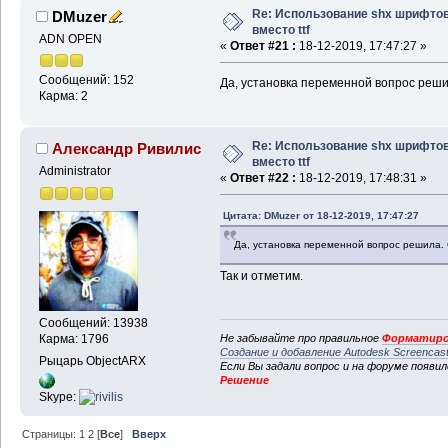
Re: Использование shx шрифто
DMuzer
вместо ttf
ADN OPEN
«
Ответ #21 :
18-12-2019, 17:47:27 »
Сообщений: 152
Да, установка переменной вопрос реши
Карма: 2
Re: Использование shx шрифто
Александр Ривилис
вместо ttf
Administrator
«
Ответ #22 :
18-12-2019, 17:48:31 »
Цитата: DMuzer от 18-12-2019, 17:47:27
Да, установка переменной вопрос решила. 
Так и отметим.
Сообщений: 13938
Не забывайте про правильное
Форматиро
Карма: 1796
Создание и добавление Autodesk Screencas
Рыцарь ObjectARX
Если Вы задали вопрос и на форуме появи
Решение
Skype:
Страницы:
1
2
[
Все
]
Вверх