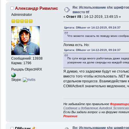
Re: Использование shx шрифто
Александр Ривилис
вместо ttf
Administrator
«
Ответ #8 :
14-12-2019, 13:49:15 »
Цитата: DMuzer от 14-12-2019, 09:24:37
Что можете сказать по поводу моих сообр
Логика есть. Но:
Цитата: DMuzer от 14-12-2019, 09:24:37
Сообщений: 13938
По сути когда много работаешь даже заде
ускорение на долю секунды на каждой опе
Карма: 1796
Рыцарь ObjectARX
Я думаю, что задержки будут не стольк
вместо того чтобы использовать .NET 
Skype:
отдельном процессе. Взаимодействие 
COM/ActiveX значительно медленнее, ч
Не забывайте про правильное
Форматиро
Создание и добавление Autodesk Screencas
Если Вы задали вопрос и на форуме появи
Решение
Re: Использование shx шрифто
DMuzer