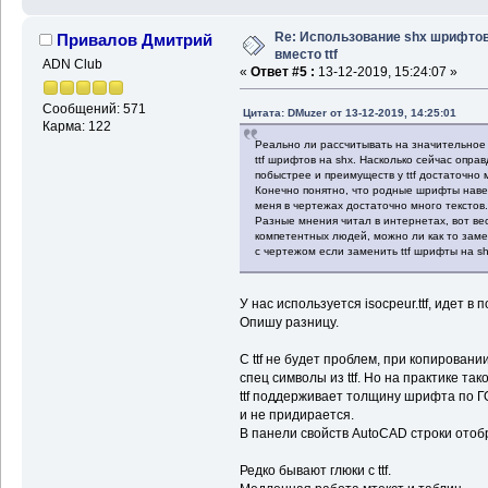
Re: Использование shx шрифто
Привалов Дмитрий
вместо ttf
ADN Club
«
Ответ #5 :
13-12-2019, 15:24:07 »
Сообщений: 571
Цитата: DMuzer от 13-12-2019, 14:25:01
Карма: 122
Реально ли рассчитывать на значительное
ttf шрифтов на shx. Насколько сейчас опра
побыстрее и преимуществ у ttf достаточно мн
Конечно понятно, что родные шрифты наве
меня в чертежах достаточно много текстов.
Разные мнения читал в интернетах, вот вес
компетентных людей, можно ли как то заме
с чертежом если заменить ttf шрифты на s
У нас используется isocpeur.ttf, идет в
Опишу разницу.
C ttf не будет проблем, при копировании
спец символы из ttf. Но на практике так
ttf поддерживает толщину шрифта по ГО
и не придирается.
В панели свойств AutoCAD строки отобра
Редко бывают глюки с ttf.