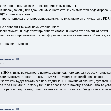
ии, пришлось назначить shx, скопировать, вернуть ttf.
носок, таблиц, при двойном клике на тексте shx вызывается редактирование, 
ДС это не актуально.
онтроль придираются к проектировщикам, т.к. визуально он отличается в PD
но приводят к визуальному утолщению ttf.
ки глючат - иногда текст прилипает к полке, и иногда это зависит от shx/ttf.
от чертежей и применения стилей, форматирования на текстовых объектах, ну
hx проблем поменьше.
в вместо ttf
7 »
к SHX считаю возможность использования единого шрифта во всех приложе
ходимость установки TTF в систему. Часто у пользователей прав на это нет, 
е с чертежом будут лежать все необходимые TTF. Начинают звонить, ругаться
 "ааа я не умею не могу у меня нет прав!!" до "а почему я должен что-то ус
фта рядом с чертежом, то чертёж его найдёт и прочитает без дополнительн
в вместо ttf