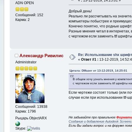
«
:
13-12-2019, 14:25:01 »
ADN OPEN
Добрый день!
Сообщений: 152
Реально ли рассчитывать на значите
Карма: 2
компьютеры побыстрее и преимуществ у
Конечно понятно, что родные шрифты
Разные мнения читал в интернетах, в
с чертежом если заменить ttf шрифты
Re: Использование shx шрифто
Александр Ривилис
«
Ответ #1 :
13-12-2019, 14:52:4
Administrator
Цитата: DMuzer от 13-12-2019, 14:25:01
В общем хочу узнать мнения у компетен
с чертежом если заменить ttf шрифты на
Если чертежи состоят только (или по
случае если при использовании ttf-
Сообщений: 13938
Карма: 1796
Не забывайте про правильное
Формати
Рыцарь ObjectARX
Создание и добавление Autodesk Screenc
Если Вы задали вопрос и на форуме поя
Skype: