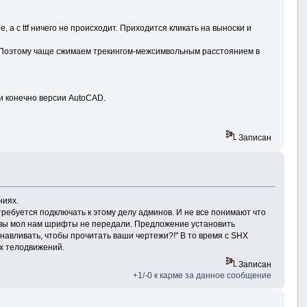
а с ttf ничего не происходит. Приходится кликать на выноски и
F. Поэтому чаще сжимаем трекингом-межсимвольным расстоянием в
 и конечно версии AutoCAD.
Записан
ниях.
требуется подключать к этому делу админов. И не все понимают что
 - вы мол нам шрифты не передали. Предложение установить
танавливать, чтобы прочитать ваши чертежи?!" В то время с SHX
ых телодвижений.
Записан
+1/-0 к карме за данное сообщение