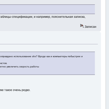
е таблицы-спецификации, и например, пояснительная записка,
Записан
с оправдано использование shx? Вроде как и компьютеры побыстрее и
кстов.
метно увеличить скорость работы
ике такое очень редко.