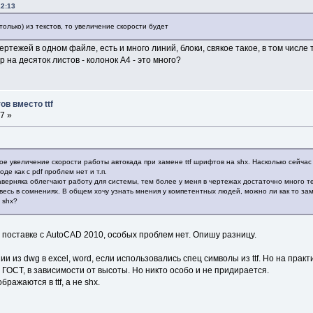
12:13
только) из текстов, то увеличение скорости будет
ертежей в одном файле, есть и много линий, блоки, свякое такое, в том числ
 на десяток листов - колонок А4 - это много?
в вместо ttf
7 »
ое увеличение скорости работы автокада при замене ttf шрифтов на shx. Насколько сейча
оде как c pdf проблем нет и т.п.
верняка облегчают работу для системы, тем более у меня в чертежах достаточно много те
весь в сомнениях. В общем хочу узнать мнения у компетентных людей, можно ли как то за
 shx?
т в поставке с AutoCAD 2010, особых проблем нет. Опишу разницу.
ии из dwg в excel, word, если использовались спец символы из ttf. Но на практ
ГОСТ, в зависимости от высоты. Но никто особо и не придирается.
ражаются в ttf, а не shx.