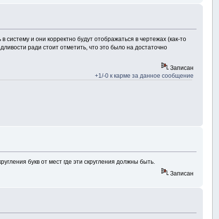
 в систему и они корректно будут отображаться в чертежах (как-то
ливости ради стоит отметить, что это было на достаточно
Записан
+1/-0 к карме за данное сообщение
угления букв от мест где эти скругления должны быть.
Записан