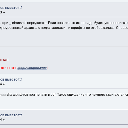
в вместо ttf
3 »
при _.etransmit передавать. Если повезет, то их не надо будет устанавливать
ноуровневый архив, а с подкаталогами - и шрифты не отображались. Справед
о так!
те про его
форматирование
!
в вместо ttf
4 »
и shx шрифтов при печати в pdf. Такое ощущение что немного сдвигаются скр
в вместо ttf
4 »