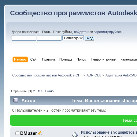
Сообщество программистов Autodesk
Добро пожаловать,
Гость
. Пожалуйста,
войдите
или
зарегистрируйтесь
.
Начало
Сайт
Правила
Помощь
Поиск
 Непрочитанные 
Календарь
Сообщество программистов Autodesk в СНГ
»
ADN Club
»
Адаптация AutoCAD
Страницы: [
1
]
2
Все
Вниз
Автор
Тема: Использование shx шри
0 Пользователей и 2 Гостей просматривают эту тему.
Тема с
Использование shx шрифтов в
DMuzer