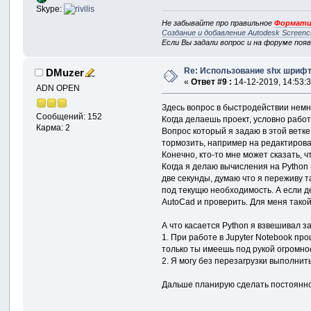
Skype:
Не забывайте про правильное
Формати
Создание и добавление Autodesk Screenc
Если Вы задали вопрос и на форуме поя
Re: Использование shx шрифто
DMuzer
«
Ответ #9 :
14-12-2019, 14:53:3
ADN OPEN
Здесь вопрос в быстродействии немн
Сообщений: 152
Когда делаешь проект, условно работ
Карма: 2
Вопрос который я задаю в этой ветке
тормозить, например на редактирован
Конечно, кто-то мне может сказать, ч
Когда я делаю вычисления на Python 
две секунды, думаю что я переживу т
под текущю необходимость. А если де
AutoCad и проверить. Для меня такой
А что касается Python я взвешивал з
1. При работе в Jupyter Notebook п
только ты имеешь под рукой огромное
2. Я могу без перезагрузки выполнит
Дальше планирую сделать постоянно 