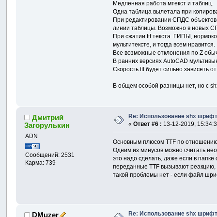
Медленная работа мтекст и таблиц.
Одна таблица вылетала при копирован
При редактировании СПДС объектов вы
линии таблицы. Возможно в новых СП
При сжатии ttf текста ГИПЫ, нормок
мультитексте, и тогда всем нравится.
Все возможные отклонения по Z обыч
В ранних версиях AutoCAD мультивынос
Скорость ttf будет сильно зависеть 
В общем особой разницы нет, но с s
Re: Использование shx шрифто
Дмитрий
«
Ответ #6 :
13-12-2019, 15:34:3
Загорулькин
ADN
Основным плюсом TTF по отношению 
Одним из минусов можно считать необ
Сообщений: 2531
это надо сделать, даже если в папк
Карма: 739
переданные TTF вызывают реакцию, от
такой проблемы нет - если файл шри
Re: Использование shx шрифто
DMuzer