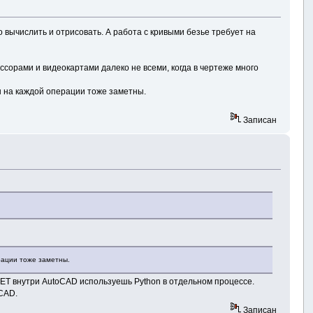
о вычислить и отрисовать. А работа с кривыми безье требует на
ссорами и видеокартами далеко не всеми, когда в чертеже много
ы на каждой операции тоже заметны.
Записан
рации тоже заметны.
.NET внутри AutoCAD используешь Python в отдельном процессе.
CAD.
Записан