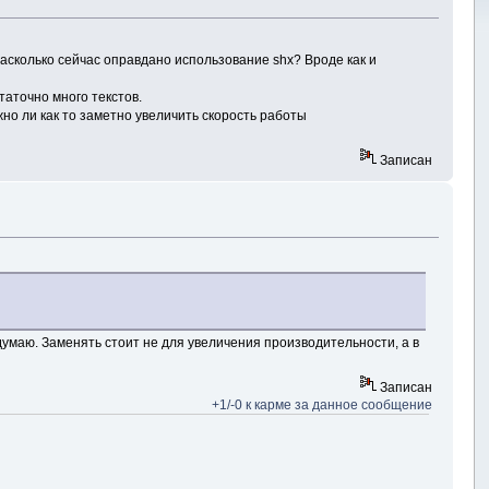
Насколько сейчас оправдано использование shx? Вроде как и
таточно много текстов.
но ли как то заметно увеличить скорость работы
Записан
 думаю. Заменять стоит не для увеличения производительности, а в
Записан
+1/-0 к карме за данное сообщение