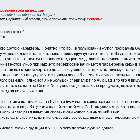
рование кода на форуме
ast видео в сообщение на форуме
вился
правильный ответ
, то не забудьте про кнопку
Решение
в вместо ttf
1 »
ого другого характера. Понятно, что при использовании Python программа б
у можно поделить на то что выполняешь вручную и то, что за тебя делает ко
, он больше относится к процессу когда руками делаешь, передвигаешь черте
ии текстов, либо при какой-то перерисовке начинается пара-тройка секунд "
то я зря все в одном чертеже делаю, но у меня есть причины почему я так дел
- он делает за минуту то что я руками делал бы несколько часов, возможно п
акую разницу. Только вот я не большой специалист по AutoCad и то что я пи
лать тоже самое на C# или Net нужно все досконально продумать, потом отла
 подход не очень хорош.
а и против и остановился на Python и буду им пользоваться дальше вот почему
роцесс похож на работу с командной строкой AutoCad, получается, работа ан
 количество различных библиотек и сам Python очень гибкий язык.
ь хоть одну строчку кода и использовать все созданные раньше переменные и
используемые функции в NET. Но пока до этого руки не дошли.