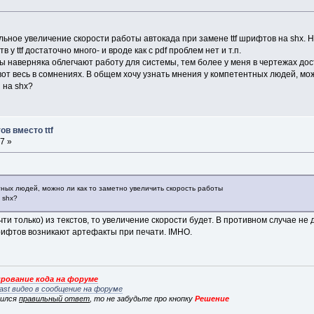
льное увеличение скорости работы автокада при замене ttf шрифтов на shx. 
 ttf достаточно много- и вроде как c pdf проблем нет и т.п.
 наверняка облегчают работу для системы, тем более у меня в чертежах дос
от весь в сомнениях. В общем хочу узнать мнения у компетентных людей, мож
 на shx?
в вместо ttf
7 »
тных людей, можно ли как то заметно увеличить скорость работы
 shx?
чти только) из текстов, то увеличение скорости будет. В противном случае не
шрифтов возникают артефакты при печати. IMHO.
рование кода на форуме
ast видео в сообщение на форуме
вился
правильный ответ
, то не забудьте про кнопку
Решение