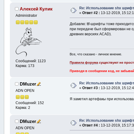
Re: Использование shx шрифто
Алексей Кулик
«
Ответ #2 :
13-12-2019, 15:12:1
Administrator
Добавлю: ttf-шрифты тоже приходится 
при передаче был сформирован не од
древних версиях ACAD).
Все, что сказано - личное мнение.
Сообщений: 1123
Правила форума
существуют не прост
Карма: 173
Приводя в сообщении код, не забывай
Re: Использование shx шрифто
DMuzer
«
Ответ #3 :
13-12-2019, 15:12:4
ADN OPEN
Я заметил артефакы при использовани
Сообщений: 152
Карма: 2
Re: Использование shx шрифто
DMuzer
«
Ответ #4 :
13-12-2019, 15:17:3
ADN OPEN