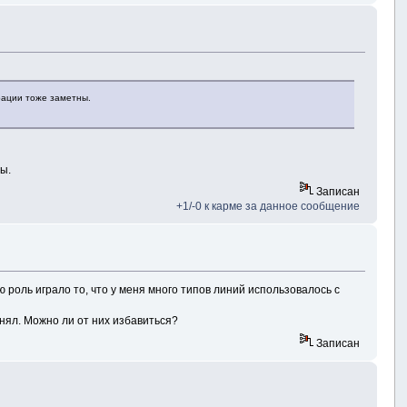
рации тоже заметны.
ты.
Записан
+1/-0 к карме за данное сообщение
роль играло то, что у меня много типов линий использовалось с
енял. Можно ли от них избавиться?
Записан