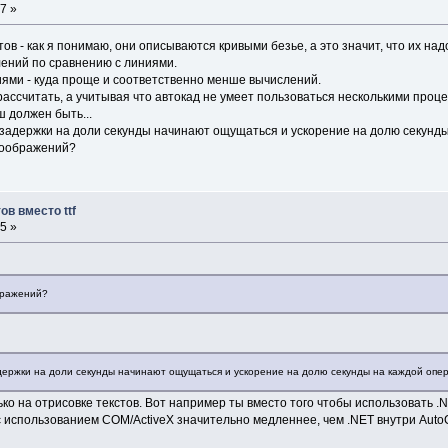
7 »
ов - как я понимаю, они описываются кривыми безье, а это значит, что их над
лений по сравнению с линиями.
ями - куда проще и соответственно менше вычислений.
рассчитать, а учитывая что автокад не умеет пользоваться несколькими проце
ш должен быть...
 задержки на доли секунды начинают ощущаться и ускорение на долю секунд
 соображений?
в вместо ttf
5 »
бражений?
держки на доли секунды начинают ощущаться и ускорение на долю секунды на каждой опе
ько на отрисовке текстов. Вот например ты вместо того чтобы использовать 
 использованием COM/ActiveX значительно медленнее, чем .NET внутри Auto