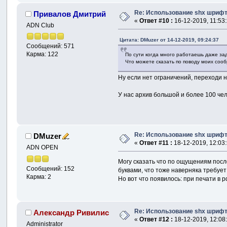
Re: Использование shx шрифто
Привалов Дмитрий
«
Ответ #10 :
16-12-2019, 11:53:
ADN Club
Цитата: DMuzer от 14-12-2019, 09:24:37
Сообщений: 571
Карма: 122
По сути когда много работаешь даже за
Что можете сказать по поводу моих соо
Ну если нет ограничений, переходи 
У нас архив большой и более 100 чел
Re: Использование shx шрифто
DMuzer
«
Ответ #11 :
18-12-2019, 12:03:
ADN OPEN
Могу сказать что по ощущениям посл
Сообщений: 152
буквами, что тоже наверняка требует
Карма: 2
Но вот что появилось: при печати в 
Re: Использование shx шрифто
Александр Ривилис
«
Ответ #12 :
18-12-2019, 12:08
Administrator