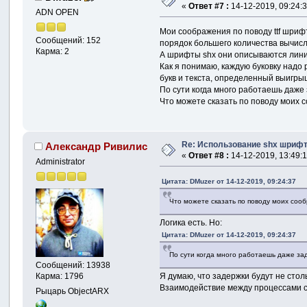
«
Ответ #7 :
14-12-2019, 09:24:3
ADN OPEN
Мои соображения по поводу ttf шрифт
Сообщений: 152
порядок большего количества вычис
Карма: 2
А шрифты shx они описываются лини
Как я понимаю, каждую буковку надо 
букв и текста, определенный выигры
По сути когда много работаешь даже
Что можете сказать по поводу моих
Re: Использование shx шрифто
Александр Ривилис
«
Ответ #8 :
14-12-2019, 13:49:1
Administrator
Цитата: DMuzer от 14-12-2019, 09:24:37
Что можете сказать по поводу моих соо
Логика есть. Но:
Цитата: DMuzer от 14-12-2019, 09:24:37
По сути когда много работаешь даже за
Сообщений: 13938
Я думаю, что задержки будут не стол
Карма: 1796
Взаимодействие между процессами с
Рыцарь ObjectARX