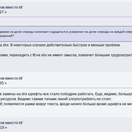
в вместо ttf
27 »
держки на доли секунды начинают ощущаться и ускорение на долю секунды на каждой опе
бражений?
на shx. В некоторых случаях действительно быстрее и меньше проблем.
овек, переходить с ttf на shx не имеет смысла, повлечет большие трудозатра
в вместо ttf
55 »
е замены на shx шрифты все стало пободрее работать. Еще, видимо, большую 
 ресурсов. Видимо такими типами линий злоупотреблять не стоит.
pdf, появляются рамки вокруг текста, вроде ничего больше кроме шрифта не м
в вместо ttf
:19 »