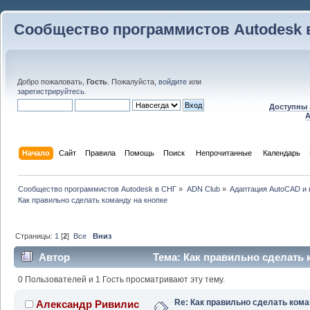
Сообщество программистов Autodesk 
Добро пожаловать,
Гость
. Пожалуйста,
войдите
или
зарегистрируйтесь
.
Доступны 
A
Начало
Сайт
Правила
Помощь
Поиск
 Непрочитанные 
Календарь
Сообщество программистов Autodesk в СНГ
»
ADN Club
»
Адаптация AutoCAD и
Как правильно сделать команду на кнопке
Страницы:
1
[
2
]
Все
Вниз
Автор
Тема: Как правильно сделать 
раз)
0 Пользователей и 1 Гость просматривают эту тему.
Re: Как правильно сделать ком
Александр Ривилис