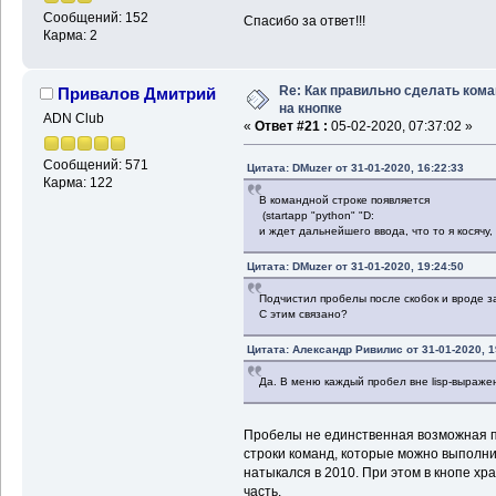
Сообщений: 152
Спасибо за ответ!!!
Карма: 2
Re: Как правильно сделать ком
Привалов Дмитрий
на кнопке
ADN Club
«
Ответ #21 :
05-02-2020, 07:37:02 »
Сообщений: 571
Цитата: DMuzer от 31-01-2020, 16:22:33
Карма: 122
В командной строке появляется
(startapp "python" "D:
и ждет дальнейшего ввода, что то я косячу,
Цитата: DMuzer от 31-01-2020, 19:24:50
Подчистил пробелы после скобок и вроде з
С этим связано?
Цитата: Александр Ривилис от 31-01-2020, 1
Да. В меню каждый пробел вне lisp-выражени
Пробелы не единственная возможная п
строки команд, которые можно выполнит
натыкался в 2010. При этом в кнопе хр
часть.