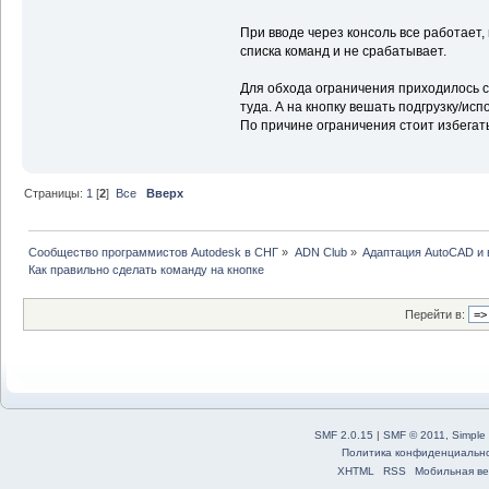
При вводе через консоль все работает
списка команд и не срабатывает.
Для обхода ограничения приходилось с
туда. А на кнопку вешать подгрузку/ис
По причине ограничения стоит избегат
Страницы:
1
[
2
]
Все
Вверх
Сообщество программистов Autodesk в СНГ
»
ADN Club
»
Адаптация AutoCAD и
Как правильно сделать команду на кнопке
Перейти в:
SMF 2.0.15
|
SMF © 2011
,
Simple
Политика конфиденциальн
XHTML
RSS
Мобильная ве