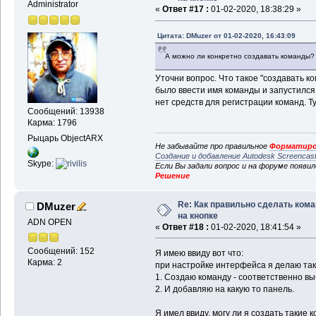
Administrator
«
Ответ #17 :
01-02-2020, 18:38:29 »
Цитата: DMuzer от 01-02-2020, 16:43:09
А можно ли конкретно создавать команды?
Уточни вопрос. Что такое "создавать 
было ввести имя команды и запустился 
нет средств для регистрации команд. Тут 
Сообщений: 13938
Карма: 1796
Рыцарь ObjectARX
Не забывайте про правильное
Форматиро
Создание и добавление Autodesk Screencas
Skype:
Если Вы задали вопрос и на форуме появи
Решение
Re: Как правильно сделать ком
DMuzer
на кнопке
ADN OPEN
«
Ответ #18 :
01-02-2020, 18:41:54 »
Сообщений: 152
Я имею ввиду вот что:
Карма: 2
при настройке интерфейса я делаю так
1. Создаю команду - соответственно вы
2. И добавляю на какую то панель.
Я имел ввиду, могу ли я создать такие 