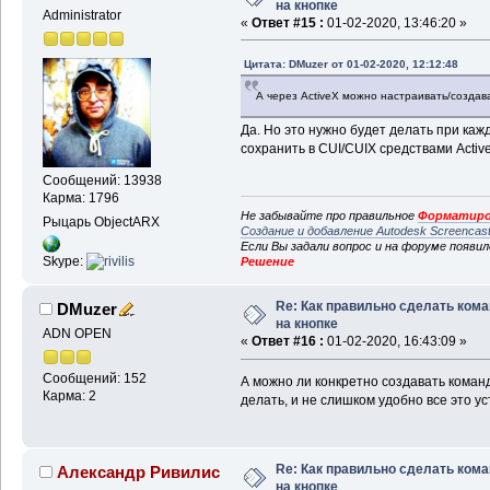
на кнопке
Administrator
«
Ответ #15 :
01-02-2020, 13:46:20 »
Цитата: DMuzer от 01-02-2020, 12:12:48
А через ActiveX можно настраивать/создав
Да. Но это нужно будет делать при кажд
сохранить в CUI/CUIX средствами Activ
Сообщений: 13938
Карма: 1796
Не забывайте про правильное
Форматиро
Рыцарь ObjectARX
Создание и добавление Autodesk Screencas
Если Вы задали вопрос и на форуме появи
Skype:
Решение
Re: Как правильно сделать ком
DMuzer
на кнопке
ADN OPEN
«
Ответ #16 :
01-02-2020, 16:43:09 »
Сообщений: 152
А можно ли конкретно создавать коман
Карма: 2
делать, и не слишком удобно все это ус
Re: Как правильно сделать ком
Александр Ривилис
на кнопке