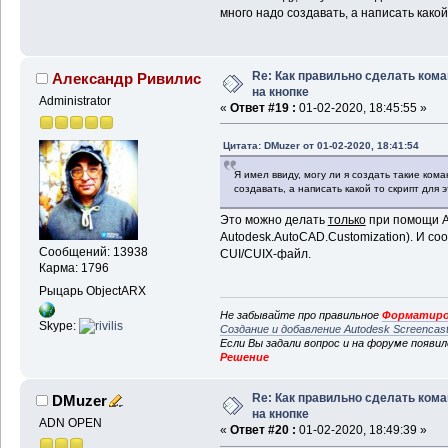
много надо создавать, а написать какой
Re: Как правильно сделать ком
Александр Ривилис
на кнопке
Administrator
«
Ответ #19 :
01-02-2020, 18:45:55 »
Цитата: DMuzer от 01-02-2020, 18:41:54
Я имел ввиду, могу ли я создать такие кома
создавать, а написать какой то скрипт для 
Это можно делать
только
при помощи Au
Autodesk.AutoCAD.Customization). И со
Сообщений: 13938
CUI/CUIX-файл.
Карма: 1796
Рыцарь ObjectARX
Не забывайте про правильное
Форматиро
Skype:
Создание и добавление Autodesk Screencas
Если Вы задали вопрос и на форуме появи
Решение
Re: Как правильно сделать ком
DMuzer
на кнопке
ADN OPEN
«
Ответ #20 :
01-02-2020, 18:49:39 »