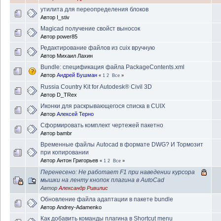
утилита для переопределения блоков
Автор
I_stiv
Magicad получение свойст выносок
Автор
power85
Редактирование файлов из cuix вручную
Автор
Михаил Лахин
Bundle: спецификация файла PackageContents.xml
Автор
Андрей Бушман
«
1
2
Все
»
Russia Country Kit for Autodesk® Civil 3D
Автор
D_TRex
Иконки для раскрывающегося списка в CUIX
Автор
Алексей Терно
Сформировать комплект чертежей пакетно
Автор
bambr
Временные файлы Autocad в формате DWG? И Тормозит
при копировании
Автор
Антон Григорьев
«
1
2
Все
»
Перенесено: Не работает F1 при наведении курсора
мышки на ленту кнопок плагина в AutoCad
Автор
Александр Ривилис
Обновление файла адаптации в пакете bundle
Автор
Andrey-Adamenko
Как добавить команды плагина в Shortcut menu