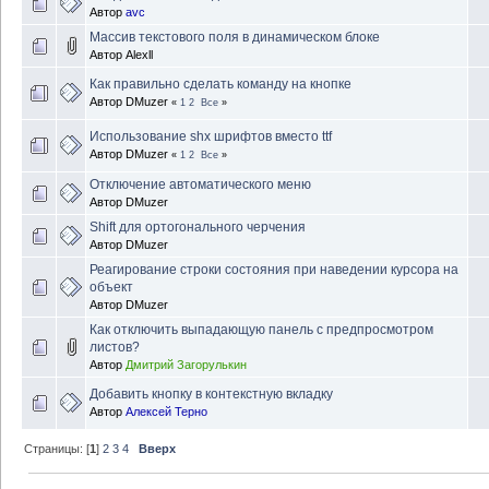
Автор
avc
Массив текстового поля в динамическом блоке
Автор
Alexll
Как правильно сделать команду на кнопке
Автор
DMuzer
«
1
2
Все
»
Использование shx шрифтов вместо ttf
Автор
DMuzer
«
1
2
Все
»
Отключение автоматического меню
Автор
DMuzer
Shift для ортогонального черчения
Автор
DMuzer
Реагирование строки состояния при наведении курсора на
объект
Автор
DMuzer
Как отключить выпадающую панель с предпросмотром
листов?
Автор
Дмитрий Загорулькин
Добавить кнопку в контекстную вкладку
Автор
Алексей Терно
Страницы: [
1
]
2
3
4
Вверх