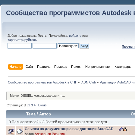
Сообщество программистов Autodesk 
Добро пожаловать,
Гость
. Пожалуйста,
войдите
или
зарегистрируйтесь
.
Проект
Начало
Сайт
Правила
Помощь
Поиск
 Непрочитанные 
Календарь
Сообщество программистов Autodesk в СНГ
»
ADN Club
»
Адаптация AutoCAD и
Меню, DIESEL, макрокоманды и т.д.
Страницы: [
1
]
2
3
4
Вниз
Тема
/
Автор
О
0 Пользователей и 8 Гостей просматривают этот раздел.
Ссылки на документацию по адаптации AutoCAD
Автор
Александр Ривилис