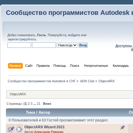
Сообщество программистов Autodesk 
Добро пожаловать,
Гость
. Пожалуйста,
войдите
или
зарегистрируйтесь
.
Доступны 
A
Начало
Сайт
Правила
Помощь
Поиск
 Непрочитанные 
Календарь
Сообщество программистов Autodesk в СНГ
»
ADN Club
»
ObjectARX
ObjectARX
Страницы: [
1
]
2
3
...
21
Вниз
Тема
/
Автор
О
0 Пользователей и 63 Гостей просматривают этот раздел.
ObjectARX Wizard 2021
Автор
Александр Ривилис