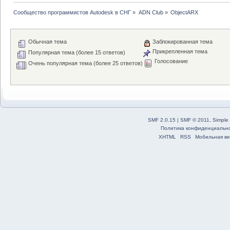
Сообщество программистов Autodesk в СНГ
»
ADN Club
»
ObjectARX
Обычная тема
Заблокированная тема
Прикрепленная тема
Популярная тема (более 15 ответов)
Голосование
Очень популярная тема (более 25 ответов)
SMF 2.0.15
|
SMF © 2011
,
Simple
Политика конфиденциальн
XHTML
RSS
Мобильная ве