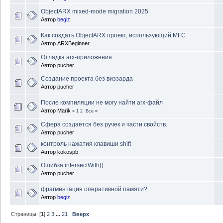
ObjectARX mixed-mode migration 2025
Автор
begiz
Как создать ObjectARX проект, использующий MFC
Автор
ARXBeginner
Отладка arx-приложения.
Автор
pucher
Создание проекта без виззарда
Автор
pucher
После компиляции не могу найти arx-файл
Автор
Marik
«
1
2
Все
»
Cфера создается без ручек и части свойств.
Автор
pucher
контроль нажатия клавиши shift
Автор
kokospb
Ошибка intersectWith()
Автор
pucher
фрагментация оперативной памяти?
Автор
begiz
Страницы: [
1
]
2
3
...
21
Вверх