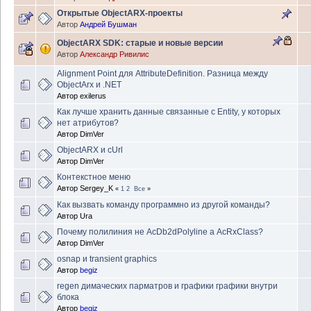
Открытые ObjectARX-проекты
Автор
Андрей Бушман
ObjectARX SDK: старые и новые версии
Автор
Александр Ривилис
Alignment Point для AttributeDefinition. Разница между
ObjectArx и .NET
Автор
exilerus
Как лучше хранить данные связанные с Entity, у которых
нет атрибутов?
Автор
DimVer
ObjectARX и cUrl
Автор
DimVer
Контекстное меню
Автор
Sergey_K
«
1
2
Все
»
Как вызвать команду программно из другой команды?
Автор
Ura
Почему полилиния не AcDb2dPolyline а AcRxClass?
Автор
DimVer
osnap и transient graphics
Автор
begiz
regen димаческих парматров и графики графики внутри
блока
Автор
begiz