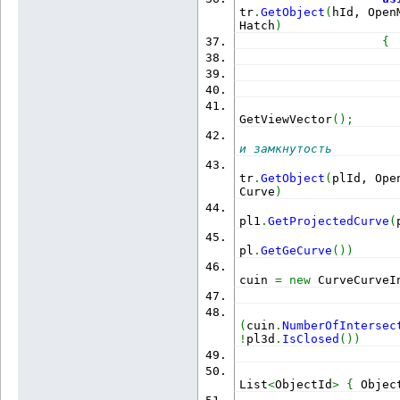
tr
.
GetObject
(
hId, Open
Hatch
)
{
                      
                      
GetViewVector
(
)
;
и замкнутость
tr
.
GetObject
(
plId, Ope
Curve
)
pl1
.
GetProjectedCurve
(
pl
.
GetGeCurve
(
)
)
cuin 
=
new
 CurveCurveI
(
cuin
.
NumberOfIntersec
!
pl3d
.
IsClosed
(
)
)
                      
List
<
ObjectId
>
{
 Objec