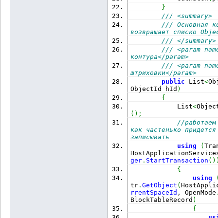
}
/// <summary>
/// Основная к
возвращает списко Obje
/// </summary>
/// <param nam
контура</param>
/// <param nam
штриховки</param>
public
 List
<
Ob
ObjectId hId
)
{
            List
<
Objec
(
)
;
//работаем
как частенько придется
записывать
using
(
Tra
HostApplicationService
ger
.
StartTransaction
(
)
{
using
tr
.
GetObject
(
HostAppli
rrentSpaceId
, OpenMode
BlockTableRecord
)
{
us