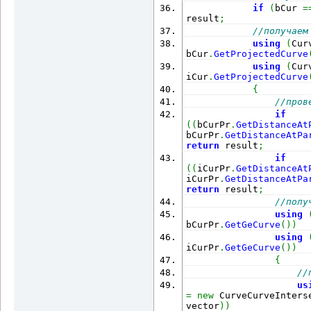
if
(
bCur 
=
result
;
//получаем
                      
using
(
Cur
                      
bCur
.
GetProjectedCurve
using
(
Cur
iCur
.
GetProjectedCurve
{
//пров
значит штриховку можно
if
(
(
bCurPr
.
GetDistanceAt
bCurPr
.
GetDistanceAtPa
return
 result
;
                      
if
                      
(
(
iCurPr
.
GetDistanceAt
iCurPr
.
GetDistanceAtPa
ObjectId
.
Null
}
;
return
 result
;
//полу
using
кривых в лупах
bCurPr
.
GetGeCurve
(
)
)
using
LoopCurve
.
Remove
(
id
)
;
iCurPr
.
GetGeCurve
(
)
)
                      
{
//
кривых (других по идее
us
=
new
 CurveCurveInters
                      
vector
)
)