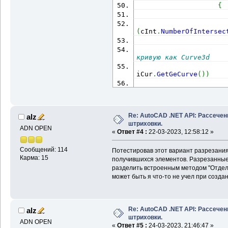
List
<
Curve
>
(
)
;
{
                      
List
<
Curve
>
(
)
;
(
cInt
.
NumberOfIntersec
пересекающей кривой, к
                      
кривую как Curve3d
new
 List
<
ObjectId
>
(
)
;
                      
iCur
.
GetGeCurve
(
)
)
List
<
Curve
>
(
)
;
                      
new
 List
<
Curve
>
(
)
;
пересечениям
проекции на плоскость 
Re: AutoCAD .NET API: Рассечен
alz
cInt
.
NumberOfIntersect
штриховки.
tr
.
GetObject
(
plId, Ope
ADN OPEN
«
Ответ #4 :
22-03-2023, 12:58:12 »
Curve
)
пропускаем
Сообщений: 114
Потестировав этот вариант разрезани
pl1
.
GetProjectedCurve
(
Карма: 15
(
cInt
.
IsTangential
(
i
)
)
получившихся элементов. Разрезанные
разделить встроенным методом "Отдельн
пересечения
может быть я что-то не учел при созда
по спискам
                      
cInt
.
GetIntersectionPo
LoopCurve
)
Re: AutoCAD .NET API: Рассечен
alz
начала или конца и она
                      
штриховки.
tr
.
GetObject
(
id, OpenM
ADN OPEN
«
Ответ #5 :
24-03-2023, 21:46:47 »