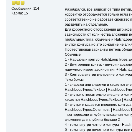
Curve
;
Сообщений: 114
Разобрался, все зависит от типа петли,
==
(
cInt
.
NumberOfInter
манипуляций тут должны
Карма: 15
(
point
.
Equals
(
iCurPr3d
корректно отображается только если т
point
.
Equals
(
iCurPr3d
.
соответственно не работает свойство
то другое то скорее вс
просто прекращаем
разделить на отдельные.
Для корректного отображения штриховк
этой точки и ищем реал
все кривые распределят
зависимости от количества вложений пе
кривой
глобальных типа, обычные и HatchLoop
игнорируется и никуда 
внутри контура но это сокрытие не вли
=
new
 Line3d
(
point, ve
части контура
Протестировав варианты петель обнар
Обычные
plane, vector
)
;
1 - Наружный контур HatchLoopTypes.Ex
точки пересечения лини
2 - Внутренний контур - внутри наружно
6
)
наружного имеет двойной тип + HatchLo
(
CurveCurveIntersector
3 - Контура внутри внутреннего контур
CurveCurveIntersector3
Текстбоксы
DeleteObj
(
LoopCurve
)
;
1 - снаружи или снаружи и касается вн
                      
HatchLoopTypes.Textbox | HatchLoopType
(
cits
.
NumberOfIntersec
2 - внутри относительно внешнего конт
List
<
ObjectId
>
{
 Objec
касается HatchLoopTypes.Textbox | Hat
3 - внутри и касается внешнего контура
(
int
 j 
=
0
;
 j 
<
 cits
.
N
HatchLoopTypes.Outermost | HatchLoopT
4
)
при переходе в глубину вложения конт
вложения для глубины больше 2
если этой точки нет в 
                      
4 - текст внутри четного контура - Hatc
5 - текст внутри нечетного контура или 
(
!
result
.
Contains
(
cits