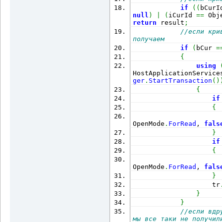
sPoints
.
AddRange
(
point
if
(
(
bCurI
null
)
|
(
iCurId 
==
 Obj
(
Point3dCollection col
return
 result
;
Point3dCollection
(
)
)
//если кри
получаем
if
(
bCur 
=
(
Point3d point 
in
 poin
{
using
(
DBObjectCollection ob
HostApplicationService
cur
.
GetSplitCurves
(
col
ger
.
StartTransaction
(
)
{
if
(
Object obj 
in
 objects
{
                      
OpenMode
.
ForRead
, 
fals
(
Curve curve 
=
 obj 
as
 
}
if
{
(
curve 
!=
null
)
                      
OpenMode
.
ForRead
, 
fals
}
addList
.
Add
(
ms
.
AppendE
                    tr
}
tr
.
AddNewlyCreatedDBOb
}
//если вдр
мы все таки не получил