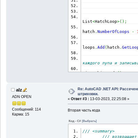
                      
List
<
HatchLoop
>
(
)
;
hatch
.
NumberOfLoops
-
loops
.
Add
(
hatch
.
GetLoo
каждого лупа и записыв
                      
List
<
ObjectId
>
(
)
;
loops
)
Re: AutoCAD .NET API: Рассечен
alz
штриховки.
ADN OPEN
«
Ответ #3 :
13-03-2023, 22:25:08 »
LoopCurve
.
AddRange
(
Get
hatch
)
)
;
Сообщений: 114
Вторая часть кода
Карма: 15
Код - C#
[Выбрать]
                      
List
<
ObjectId
>
(
)
;
/// <summary>
/// возвращает