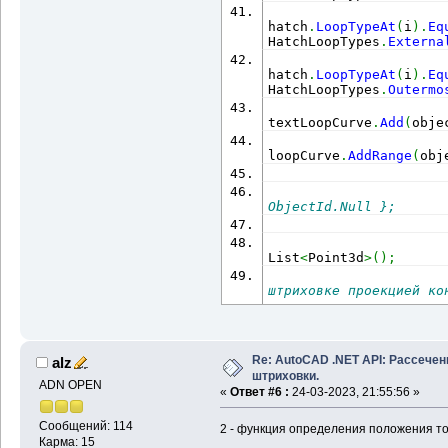
Line
(
)
)
                      
hatch
.
LoopTypeAt
(
i
)
.
Eq
curve
.
Clone
(
)
as
 Curve
                      
HatchLoopTypes
.
Externa
new
 Point3d
(
plane, lin
nkontPartLstId
.
Add
(
ms
.
                      
hatch
.
LoopTypeAt
(
i
)
.
Eq
Point3d
(
plane, line2d
.
HatchLoopTypes
.
Outermo
tr
.
AddNewlyCreatedDBOb
result
.
Add
(
ms
.
AppendEn
textLoopCurve
.
Add
(
obje
kontPartLstCopy
.
Add
(
cu
tr
.
AddNewlyCreatedDBOb
loopCurve
.
AddRange
(
obj
в общий список для пос
ObjectId.Null };
kontPartLstId
.
AddRange
                      
составляем из кусков н
List
<
Point3d
>
(
)
;
Math
.
Abs
(
arc2d
.
EndAngl
inner
.
AddRange
(
kontPar
штриховке проекцией ко
                      
new
 Circle
(
new
 Point3d
loopsId 
=
 GetNewLoops
(
plane
.
Normal
, arc2d
.
Ra
петель
result
.
Add
(
NewHatch
(
tr
                      
Re: AutoCAD .NET API: Рассечен
alz
List
<
ObjectId
>
(
)
;
result
.
Add
(
ms
.
AppendEn
штриховки.
ADN OPEN
«
Ответ #6 :
24-03-2023, 21:55:56 »
                      
петли
tr
.
AddNewlyCreatedDBOb
                      
Сообщений: 114
2 - функция определения положения то
DeleteObj
(
kontPartLstI
List
<
ObjectId
>
(
)
;
Карма: 15
                      