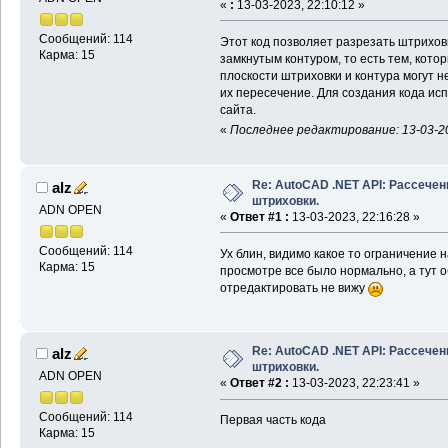
«
:
13-03-2023, 22:10:12 »
Сообщений: 114
Этот код позволяет разрезать штрихо
Карма: 15
замкнутым контуром, то есть тем, кот
плоскости штриховки и контура могут н
их пересечение. Для создания кода исп
сайта.
«
Последнее редактирование: 13-03-20
Re: AutoCAD .NET API: Рассечен
alz
штриховки.
ADN OPEN
«
Ответ #1 :
13-03-2023, 22:16:28 »
Сообщений: 114
Ух блин, видимо какое то ограничение
Карма: 15
просмотре все было нормально, а тут об
отредактировать не вижу
Re: AutoCAD .NET API: Рассечен
alz
штриховки.
ADN OPEN
«
Ответ #2 :
13-03-2023, 22:23:41 »
Сообщений: 114
Первая часть кода
Карма: 15