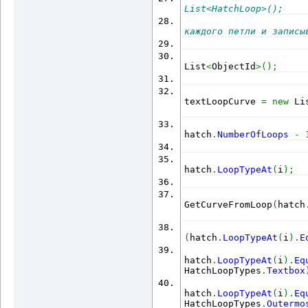
List<HatchLoop>();    
==
1
)
                      
каждого петли и записы
                      
hatch
.
Elevation
;
kontPartLstId
.
Add
(
ms
.
A
                      
result
.
Add
(
ms
.
AppendEn
List
<
ObjectId
>
(
)
;
tr
.
AddNewlyCreatedDBOb
tr
.
AddNewlyCreatedDBOb
                      
textLoopCurve 
=
new
 Li
}
el
hatch
.
NumberOfLoops
-
{
                      
loop
.
Curves
)
как кривые и создаем 2
hatch
.
LoopTypeAt
(
i
)
;
внутри и для тех что с
                      
                      
                      
as
 LineSegment2d
;
nkontPartLstId 
=
new
 L
GetCurveFromLoop
(
hatch
                      
CircularArc2d
;
in
 kontPartLstId
)
                      
(
hatch
.
LoopTypeAt
(
i
)
.
E
cv 
as
 EllipticalArc2d
;
                      
                      
tr
.
GetObject
(
objectId,
hatch
.
LoopTypeAt
(
i
)
.
Eq
as
 NurbCurve2d
;
as
 Curve
;
HatchLoopTypes
.
Textbox
                      
hatch
.
LoopTypeAt
(
i
)
.
Eq
HatchLoopTypes
.
Outermo
модель и в список