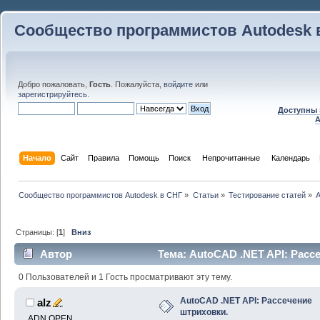
Сообщество программистов Autodesk 
Добро пожаловать,
Гость
. Пожалуйста,
войдите
или
зарегистрируйтесь
.
Доступны 
A
Начало
Сайт
Правила
Помощь
Поиск
 Непрочитанные 
Календарь
Сообщество программистов Autodesk в СНГ
»
Статьи
»
Тестирование статей
»
A
Страницы: [
1
]
Вниз
Автор
Тема: AutoCAD .NET API: Расс
раз)
0 Пользователей и 1 Гость просматривают эту тему.
AutoCAD .NET API: Рассечение
alz
штриховки.
ADN OPEN