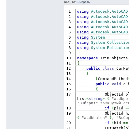
Код - C#
[Выбрать]
using
Autodesk.AutoCAD
using
Autodesk.AutoCAD
using
Autodesk.AutoCAD
using
Autodesk.AutoCAD
using
Autodesk.AutoCAD
using
System
;
using
System.Collectio
using
System.Reflectio
namespace
 Trim_objects
{
public
class
 CurHa
{
[
CommandMethod
public
void
 c_
{
            ObjectId p
List
<
string
>
{
"acdbpo
"Выберите замкнутый се
if
(
plId 
=
            ObjectId h
{
"acdbhatch"
}
, 
"Выбе
if
(
hId 
==
            CutHatch
(
p