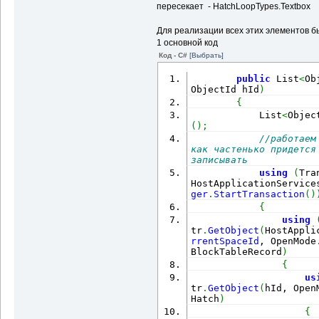
пересекает - HatchLoopTypes.Textbox
result
.
Add
(
cits
.
GetInt
5
)
Для реализации всех этих элементов 
1 основной код
                      
Код - C#
[Выбрать]
public
 List
<
Ob
ObjectId hId
)
{
            List
<
Objec
}
(
)
;
кривой
}
//работаем
как частенько придется
}
разрезающей кривой
записывать
//возвраща
                      
using
(
Tra
return
 Sor
SortPoint
(
sPoints, pl
)
HostApplicationService
}
ger
.
StartTransaction
(
)
collection 
=
new
 Point
/// <summary>
{
/// Возвращает
using
отрисованных в текущем
tr
.
GetObject
(
HostAppli
in
 sPoints
)
 collection
/// (немного д
rrentSpaceId
, OpenMode
Ривилиса)
BlockTableRecord
)
(
DBObjectCollection ob
/// </summary>
{
pl
.
GetSplitCurves
(
coll
/// <param nam
us
/// <param nam
tr
.
GetObject
(
hId, Open
Hatch
)
/// <param nam
in
 objects
)
{
/// <returns><