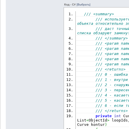
Код - C#
[Выбрать]
loopCurve
)
List
<
ObjectId
>
{
 Objec
/// <summary>
(
arc2d
.
IsClockWise
)
/// использует
объекта относительно э
outer
.
AddRange
(
kontPar
tr
.
GetObject
(
id, OpenM
/// даст точны
                      
                      
Curve
)
списка обзаруют замкну
arc2d
.
GetReverseParame
GetNewLoops
(
outer
)
;
/// </summary>
result
.
Add
(
NewHatch
(
tr
/// <param nam
пересечения
Vector3d
(
plane, 
/// <param nam
                      
arc2d
.
ReferenceVector
)
/// <param nam
IntersectPoints
(
plId, 
                      
/// <param nam
as
 Curve, plane, vecto
arc2d
.
StartAngle
+
 ang
/// <param nam
DeleteObj
(
kontPartLstI
разрезаем кривую, доба
/// <returns>
arc2d
.
EndAngle
+
 angle
разрезанную
                      
/// 0 - ошибка
/// 1 - внутри
new
 Arc
(
new
 Point3d
(
pl
List
<
ObjectId
>
{
 Objec
/// 2 - снаруж
arc2d
.
Radius
, startAng
/// 3 - пересе
sPoints
.
AddRange
(
point
/// 4 - касает
                      
result
.
Add
(
ms
.
AppendEn
/// 5 - касает
(
Point3dCollection col
}
/// 6 - если т
Point3dCollection
(
)
)
}
tr
.
AddNewlyCreatedDBOb
/// </returns>
                tr
.
Com
private
int
 Cu
}
List
<
ObjectId
>
 loopIds
(
Point3d point 
in
 poin
return
 res
Curve kontur
)