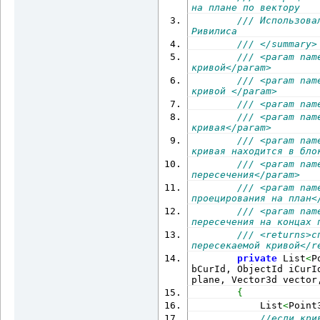
лупы
на плане по вектору
                      
/// Использова
List
<
ObjectId
>
(
)
;
Ривилиса
/// </summary>
                      
/// <param nam
List
<
Point3d
>
(
)
;
кривой</param>
/// <param nam
штриховке проекцией ко
кривой </param>
/// <param nam
LoopCurve
)
/// <param nam
кривая</param>
/// <param nam
кривая находится в бло
tr
.
GetObject
(
id, OpenM
/// <param nam
Curve
)
пересечения</param>
/// <param nam
проецирования на план<
пересечения
/// <param nam
пересечения на концах 
                      
IntersectPoints
(
plId, 
/// <returns>с
as
 Curve, plane, vecto
пересекаемой кривой</r
private
 List
<
P
разрезаем кривую, доба
bCurId, ObjectId iCurI
разрезанную
plane, Vector3d vector
{
            List
<
Point
//если кри